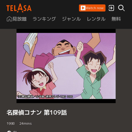
Watch now
見放題
ランキング
ジャンル
レンタル
無料
は
名探偵コナン 第109話
1998
24
mins