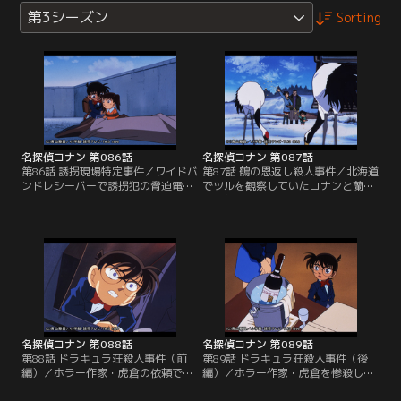
第3シーズン
Sorting
名探偵コナン 第086話
名探偵コナン 第087話
第86話 誘拐現場特定事件／ワイドバ
第87話 鶴の恩返し殺人事件／北海道
ンドレシーバーで誘拐犯の脅迫電話
でツルを観察していたコナンと蘭、
を聞いてしまったコナンと少年探偵
小五郎は、ツルの世話をする老人と
団の子供たちは、レシーバーから聞
出会う。老人は引退した実業家。全
こえてくる情報だけを頼りにどこの
財産をツルのために村に寄付すると
誰とも判らない被害者と犯人の居場
いう遺言書の手続きが終了する直前
所を突き止めようとする。
に老人は矢で射抜かれ、死亡する。
名探偵コナン 第088話
名探偵コナン 第089話
第88話 ドラキュラ荘殺人事件（前
第89話 ドラキュラ荘殺人事件（後
編）／ホラー作家・虎倉の依頼でド
編）／ホラー作家・虎倉を惨殺した
ラキュラ荘と呼ばれる彼の山荘を訪
犯人を特定するためには、殺害現場