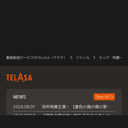
動画配信サービスのTELASA（テラサ）
ジャンル
キッズ・特撮一覧
NEWS
See all
2026.08.01
浮所飛貴主演！ 【夏色の風が僕の家にやってきた】 本日よりテラサで独占配信スタート！
2026.07.18
『夏色の雲が恋と嵐をまきおこす』スペシャルメイキング 【Part1】2026年７月18日（土）23時30分～配信スタート！話題のシーンの裏側を大公開！豪華キャスト大集合！ 『武宮家 真夏の家族会議』開催！
2026.07.15
救命医・遥（今田）の《心揺さぶる過去》や、 麻酔科医・権野（船越英一郎）の《謎多きプライベート》など… 《知られざるエピソード》を独占配信！