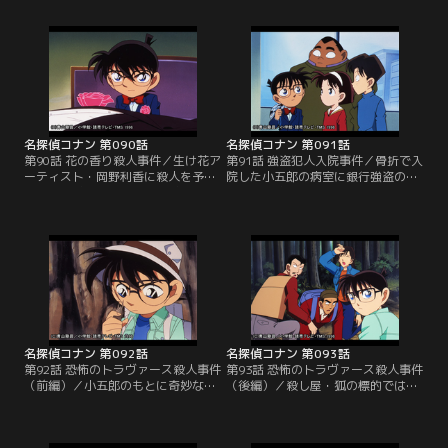
れたコナンたちは、豪雨のために山
である書斎が完全な密室状態にあっ
荘に一泊する。その夜、虎倉はドラ
たという謎を解かなくてはならな
キュラの衣装を身に着け、十字架上
い。この夜、山荘にいた虎倉の妻た
で杭を胸に打ち込まれ死体となって
ちの前で、小五郎は謎解きをしてみ
発見される。
せると豪語する。
名探偵コナン 第090話
名探偵コナン 第091話
第90話 花の香り殺人事件／生け花ア
第91話 強盗犯人入院事件／骨折で入
ーティスト・岡野利香に殺人を予告
院した小五郎の病室に銀行強盗の容
する脅迫状が届いた。脅迫状には、
疑者が入院していた。被害にあった
利香の世界芸術大賞受賞パーティー
銀行の行員の父親も同室で、容疑者
で「死の花が咲く」とある。会場を
を監視する警官の中にも仲間が紛れ
訪れたコナンたちはホテルの支配人
込んでいて、行員は通報することも
の死体を発見する。
できずにいる。
名探偵コナン 第092話
名探偵コナン 第093話
第92話 恐怖のトラヴァース殺人事件
第93話 恐怖のトラヴァース殺人事件
（前編）／小五郎のもとに奇妙な依
（後編）／殺し屋・狐の標的ではな
頼が舞い込んだ。名うての殺し屋・
いはずの大学生が殺され、山小屋で
狐（フォックス）に間違って自分の
恭子の死体が発見された。恭子も背
殺しを依頼してしまったというの
中にナイフを突き立てられていて、