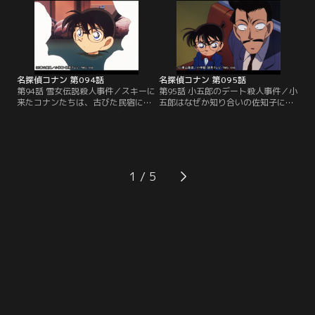
だ。殺人を阻止し、狐を捕らえるた
狐の第2の殺人かと思われた。小五
めに、山の縦走にコナンたちも同行
郎は自分の正体を明かし、犯人捜し
することになる。
を始める。
名探偵コナン 第094話
名探偵コナン 第095話
第94話 雪女伝説殺人事件／スキーに
第95話 小五郎のデート殺人事件／小
来たコナンたちは、古びた民宿に泊
五郎はなぜか知り合いの佐知子にド
まることになる。他の宿泊客は女
ライブに誘われる。ドライブから戻
優・木下明子と専属のスタント・ウ
ると佐知子のルームメイトが自宅の
ーマン浅沼洋子だけだ。明子が遺書
マンションで殺されていた。小五郎
を残して姿を消し、雪女の衣装を着
の証言で佐知子のアリバイは成立。
た凍死体で発見されるが…。
事件は強盗殺人事件かと思われた。
1