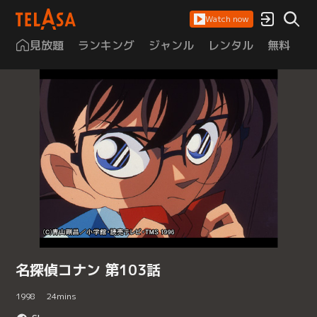
Watch now
見放題
ランキング
ジャンル
レンタル
無料
は
名探偵コナン 第103話
1998
24
mins