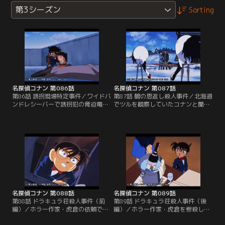
第3シーズン
Sorting
名探偵コナン 第086話
名探偵コナン 第087話
第86話 誘拐現場特定事件／ワイドバ
第87話 鶴の恩返し殺人事件／北海道
ンドレシーバーで誘拐犯の脅迫電話
でツルを観察していたコナンと蘭、
を聞いてしまったコナンと少年探偵
小五郎は、ツルの世話をする老人と
団の子供たちは、レシーバーから聞
出会う。老人は引退した実業家。全
こえてくる情報だけを頼りにどこの
財産をツルのために村に寄付すると
誰とも判らない被害者と犯人の居場
いう遺言書の手続きが終了する直前
所を突き止めようとする。
に老人は矢で射抜かれ、死亡する。
名探偵コナン 第088話
名探偵コナン 第089話
第88話 ドラキュラ荘殺人事件（前
第89話 ドラキュラ荘殺人事件（後
編）／ホラー作家・虎倉の依頼でド
編）／ホラー作家・虎倉を惨殺した
ラキュラ荘と呼ばれる彼の山荘を訪
犯人を特定するためには、殺害現場