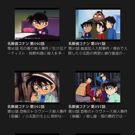
れたコナンたちは、豪雨のために山
である書斎が完全な密室状態にあっ
荘に一泊する。その夜、虎倉はドラ
たという謎を解かなくてはならな
キュラの衣装を身に着け、十字架上
い。この夜、山荘にいた虎倉の妻た
で杭を胸に打ち込まれ死体となって
ちの前で、小五郎は謎解きをしてみ
発見される。
せると豪語する。
名探偵コナン 第090話
名探偵コナン 第091話
第90話 花の香り殺人事件／生け花ア
第91話 強盗犯人入院事件／骨折で入
ーティスト・岡野利香に殺人を予告
院した小五郎の病室に銀行強盗の容
する脅迫状が届いた。脅迫状には、
疑者が入院していた。被害にあった
利香の世界芸術大賞受賞パーティー
銀行の行員の父親も同室で、容疑者
で「死の花が咲く」とある。会場を
を監視する警官の中にも仲間が紛れ
訪れたコナンたちはホテルの支配人
込んでいて、行員は通報することも
の死体を発見する。
できずにいる。
名探偵コナン 第092話
名探偵コナン 第093話
第92話 恐怖のトラヴァース殺人事件
第93話 恐怖のトラヴァース殺人事件
（前編）／小五郎のもとに奇妙な依
（後編）／殺し屋・狐の標的ではな
頼が舞い込んだ。名うての殺し屋・
いはずの大学生が殺され、山小屋で
狐（フォックス）に間違って自分の
恭子の死体が発見された。恭子も背
殺しを依頼してしまったというの
中にナイフを突き立てられていて、