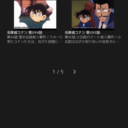
だ。殺人を阻止し、狐を捕らえるた
狐の第2の殺人かと思われた。小五
めに、山の縦走にコナンたちも同行
郎は自分の正体を明かし、犯人捜し
することになる。
を始める。
名探偵コナン 第094話
名探偵コナン 第095話
第94話 雪女伝説殺人事件／スキーに
第95話 小五郎のデート殺人事件／小
来たコナンたちは、古びた民宿に泊
五郎はなぜか知り合いの佐知子にド
まることになる。他の宿泊客は女
ライブに誘われる。ドライブから戻
優・木下明子と専属のスタント・ウ
ると佐知子のルームメイトが自宅の
ーマン浅沼洋子だけだ。明子が遺書
マンションで殺されていた。小五郎
を残して姿を消し、雪女の衣装を着
の証言で佐知子のアリバイは成立。
た凍死体で発見されるが…。
事件は強盗殺人事件かと思われた。
1