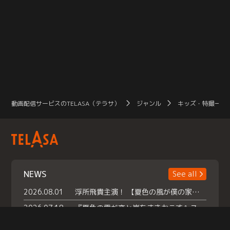
動画配信サービスのTELASA（テラサ）
ジャンル
キッズ・特撮一覧
NEWS
See all
2026.08.01
浮所飛貴主演！ 【夏色の風が僕の家にやってきた】 本日よりテラサで独占配信スタート！
2026.07.18
『夏色の雲が恋と嵐をまきおこす』スペシャルメイキング 【Part1】2026年７月18日（土）23時30分～配信スタート！話題のシーンの裏側を大公開！豪華キャスト大集合！ 『武宮家 真夏の家族会議』開催！
2026.07.15
救命医・遥（今田）の《心揺さぶる過去》や、 麻酔科医・権野（船越英一郎）の《謎多きプライベート》など… 《知られざるエピソード》を独占配信！