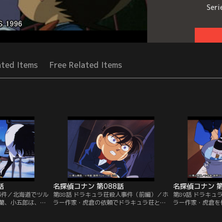
Seri
ated Items
Free Related Items
話
名探偵コナン 第088話
名探偵コナン 第
事件／北海道でツル
第88話 ドラキュラ荘殺人事件（前編）／ホ
第89話 ドラキ
蘭、小五郎は、ツ
ラー作家・虎倉の依頼でドラキュラ荘と呼
ラー作家・虎倉を
会う。老人は引退
ばれる彼の山荘を訪れたコナンたちは、豪
ためには、殺害現
ルのために村に寄
雨のために山荘に一泊する。その夜、虎倉
室状態にあったと