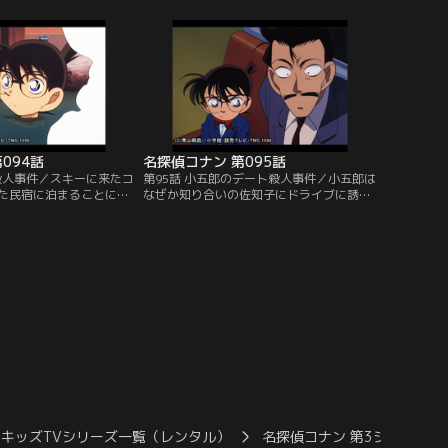
山荘にいた虎倉の妻たち
る。会場を訪れたコナンたちはホテルの支
謎解きをしてみせると豪
配人の死体を発見する。
094話
名探偵コナン 第095話
説殺人事件／スキーに来たコ
第95話 小五郎のデート殺人事件／小五郎は
た民宿に泊まることにな
なぜか知り合いの佐知子にドライブに誘わ
女優・木下明子と専属の
れる。ドライブから戻ると佐知子のルーム
ン浅沼洋子だけだ。明子
メイトが自宅のマンションで殺されてい
を消し、雪女の衣装を着
た。小五郎の証言で佐知子のアリバイは成
れるが…。
立。事件は強盗殺人事件かと思われた。
キッズTVシリーズ一覧（レンタル）
名探偵コナン 第3シーズン