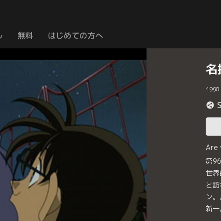
ル
無料
はじめての方へ
名
1998
Are
第9
世界
と訪
ン。
新一