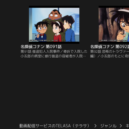
にどこの誰とも判らない被害者と犯人の居
付するという遺言書の手
場所を突き止めようとする。
前に老人は矢で射抜かれ
名探偵コナン 第091話
名探偵コナン 第092
第91話 強盗犯人入院事件／骨折で入院した
第92話 恐怖のトラヴァ
小五郎の病室に銀行強盗の容疑者が入院し
編）／小五郎のもとに奇
ていた。被害にあった銀行の行員の父親も
んだ。名うての殺し屋・
同室で、容疑者を監視する警官の中にも仲
に間違って自分の殺しを
間が紛れ込んでいて、行員は通報すること
というのだ。殺人を阻止
もできずにいる。
ために、山の縦走にコナ
ことになる。
動画配信サービスのTELASA（テラサ）
ジャンル