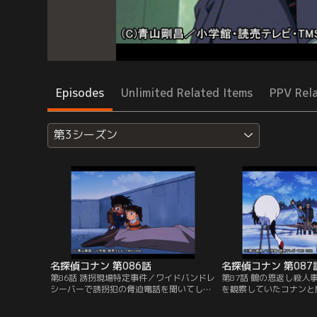
Episodes
Unlimited Related Items
PPV Rel
第3シーズン
名探偵コナン 第086話
名探偵コナン 第087
第86話 誘拐現場特定事件／ワイドバンドレ
第87話 鶴の恩返し殺人
シーバーで誘拐犯の脅迫電話を聞いてしま
を観察していたコナンと
ったコナンと少年探偵団の子供たちは、レ
ルの世話をする老人と出
シーバーから聞こえてくる情報だけを頼り
した実業家。全財産をツ