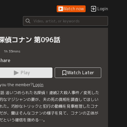
Watch now
Login
探偵コナン 第096話
1
h
33
mins
Share
Play
Watch Later
 you the member?
Login
6話 追いつめられた名探偵！連続2大殺人事件／変死した
的なマジシャンの妻が、夫の死の真相を調査してほしい
れた。巧妙なトリックと犯行の動機を見事推理したコナ
だが、蘭はそんなコナンの様子を見て、コナンの正体が
だという確信を強める…。