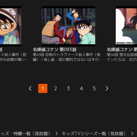
続きが終了する直
はドラキュラの衣装を身に着け、十字架上
らない。この夜、
、死亡する。
で杭を胸に打ち込まれ死体となって発見さ
の前で、小五郎は
れる。
語する。
話
名探偵コナン 第093話
名探偵コナン 第
ース殺人事件（前
第93話 恐怖のトラヴァース殺人事件（後
第94話 雪女伝
妙な依頼が舞い込
編）／殺し屋・狐の標的ではないはずの大
ナンたちは、古び
狐（フォックス）
学生が殺され、山小屋で恭子の死体が発見
る。他の宿泊客は
依頼してしまった
された。恭子も背中にナイフを突き立てら
スタント・ウーマ
し、狐を捕らえる
れていて、狐の第2の殺人かと思われた。
が遺書を残して姿
ンたちも同行する
小五郎は自分の正体を明かし、犯人捜しを
た凍死体で発見さ
始める。
1
2
3
4
5
キッズ・特撮一覧（見放題）
キッズTVシリーズ一覧（見放題）