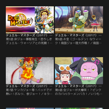
く強いという噂の男の情報を聞いた
ジョー！行きつけのラーメン屋も臨
ジョー！最初は興味を持たなかった
時休業のため、ついにラーメンを作
が、その正体は成長した親友・キラ
ってくれるクリーチャー・The ラー
だった！！再会に喜ぶジョーは、キ
漢を産むことに！一体どんなラーメ
ラの「ラビリンスデュエル」に挑む
ンを作るのか…！？【提供：バンダ
が…！？【提供：バンダイチャンネ
イチャンネル】
ル】
デュエル・マスターズ（2017） 第05話
デュエル・マスターズ（2017） 第06話
第5話 非ジョー事態発生！恐ろしき
第6話 お金（ゴールデン）なウィー
デュエル・ウォーリアとの死闘！／
ク！南国ジョー陸大作戦！／南国リ
ある日ももちゃんから動くかぼちゃ
ゾートで遊んでいるプリ人・ハンタ
を見つけたと聞いたジョー！二手に
ー・シャチョーの3人を羨ましく思
分かれて動くかぼちゃを探すが、も
うジョーは、バイナラドアを出して
もちゃんが何者かに連れ去られてし
追いかける！…が、バイナラドアは
まうのを目撃する…。【提供：バン
片道だけしか行けず帰ることができ
ダイチャンネル】
ない！お金の無いジョーとデッキー
は、果たしてどうやって帰るの
か！？【提供：バンダイチャンネ
ル】
デュエル・マスターズ（2017） 第07話
デュエル・マスターズ（2017） 第08話
第7話 ケンカジョー等！バッドでド
第8話 会ジョーが大爆笑！？ピンク
熱い！ボルツ、参ジョー！／キラと
のカバVSラーメンバカ！／いつもの
の勝負を申し込むジョーだったが、
ようにラーメンを食べていたジョー
「正義の用事」があると言われ、断
は、ラー漢から究極の隠し味「ピン
られてしまう。そんなある日、“マ
クのカバの笑い涙」の存在について