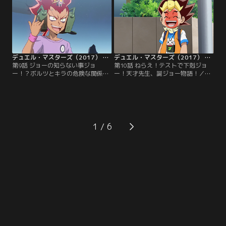
ジでバッド”と叫ぶボルツという男
教えてもらう！ピンクのカバに心当
に出会う！ボルツはデュエマで勝負
たりのあるジョーは、レアカードの
すると相手のデッキケースを奪い取
匂いでカバまろをおびき寄せる…。
るらしく、強いデュエリストを探し
【提供：バンダイチャンネル】
ているというが…。【提供：バンダ
イチャンネル】
デュエル・マスターズ（2017） 第09話
デュエル・マスターズ（2017） 第10話
第9話 ジョーの知らない事ジョ
第10話 ねらえ！テストで下剋ジョ
ー！？ボルツとキラの危険な関係！
ー！天才先生、誕ジョー物語！／学
／ある日スケボーに乗るボルツのも
校のテストが明日に近付くジョー
とに、ダチッコと名乗る謎の生き物
は、デッキーにテスト結果を見せ
が現れる！ダチッコから気を使わず
る！しょっぱい点数に心配するデッ
にスケボーに乗れる場所を案内して
キーだったが、ハンターのほうがも
もらえると聞き、ついていくボルツ
っと点数が悪いという。そしてひょ
だったが…。【提供：バンダイチャ
んなことから、ハンターとテストの
1
ンネル】
点数で勝負することに…！？【提
供：バンダイチャンネル】