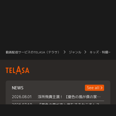
動画配信サービスのTELASA（テラサ）
ジャンル
キッズ・特撮一覧
NEWS
See all
2026.08.01
浮所飛貴主演！ 【夏色の風が僕の家にやってきた】 本日よりテラサで独占配信スタート！
2026.07.18
『夏色の雲が恋と嵐をまきおこす』スペシャルメイキング 【Part1】2026年７月18日（土）23時30分～配信スタート！話題のシーンの裏側を大公開！豪華キャスト大集合！ 『武宮家 真夏の家族会議』開催！
2026.07.15
救命医・遥（今田）の《心揺さぶる過去》や、 麻酔科医・権野（船越英一郎）の《謎多きプライベート》など… 《知られざるエピソード》を独占配信！