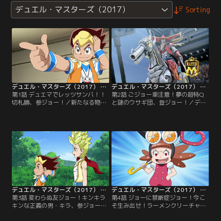
デュエル・マスターズ（2017）
Sorting
デュエル・マスターズ（2017） 第01話
デュエル・マスターズ（2017） 第02話
第1話 デュエマでレッツサンバ！！
第2話 ごジョー車注意！夢の超特Q
切札勝、参ジョー！／新たなる物
と謎のウサギ団、登ジョー！／デッ
語、その主人公の名は、切札ジョ
キーの能力により、ジョーのイラス
ー！！そしてそのもとにあらわれ
トから生み出したカード『ジョーカ
た、謎のデッキケース、デッキ
ーズ』。そして、ジョーカーズの中
ー！？ジョーの描いた絵を見て驚く
でも最高レアリティのマスターカー
デッキーが探しているという、デュ
ド『ジョリー・ザ・ジョニー』と共
エルマスターとは…！？【提供：バ
に新たなる日々が始まったが、遅刻
ンダイチャンネル】
しそうなジョーは新たにカードを描
きはじめ…。【提供：バンダイチャ
ンネル】
デュエル・マスターズ（2017） 第03話
デュエル・マスターズ（2017） 第04話
第3話 変わらぬ友ジョー！キンキラ
第4話 ジョーに禁断症ジョー！今こ
キンな正義の男・キラ、参ジョー！
そ生み出せ！ラーメンクリーチャ
／ももちゃんから、デュエマが物凄
ー！／とにかくラーメンを食べたい