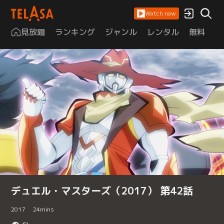
Watch now
見放題
ランキング
ジャンル
レンタル
無料
は
デュエル・マスターズ（2017） 第42話
2017
24
mins