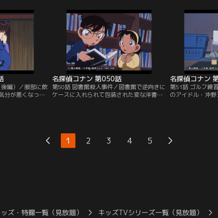
ったが、息子たち
9時すぎの18分間と推定される。容疑者は
助教授や助手たち
雰囲気になった。
専務の吉岡、娘の千尋、証券マンの泉の三
鍋パーティーに招
破され、堀田が死
人。来客の予定があったのに、ガウン姿で
室でテレビを見て
なった次男を疑う
パックをしているのは不自然だと気づいた
見された。コナン
コナンだが…。
セージに気付く。
話
名探偵コナン 第050話
名探偵コナン 第
（後編）／服部に飲
第50話 図書館殺人事件／図書館で逆向きに
第51話 ゴルフ
気分が悪くなった
ケースに入れられて包装された変な洋書を
のアイドル・沖野
勲の殺害現場で倒
見つけたコナンは、ここの図書館の職員が
ィーゴルフ大会に
したトリックを暴
行方不明になっていることを知る。警察は
五郎は、早朝のゴ
利光を犯人だと決
手掛かりを見つけられずに帰っていった
た。ド下手な小五
、新一が現れ、服
が、コナンは少年探偵団の3人と一緒に閉
きた時、サラリー
する。新一は、真
館した図書館の内部を捜索する。そして児
きた。部長の橘が
1
2
3
4
5
婦の過去を掘り起
童図書の書棚で背表紙のない本に隠された
振り下ろした瞬聞
麻薬を発見した。
うもうと黒煙が上
キッズ・特撮一覧（見放題）
キッズTVシリーズ一覧（見放題）