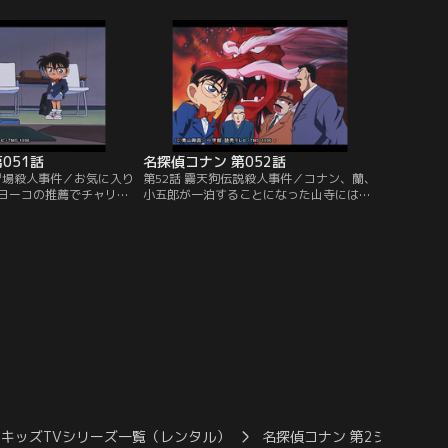
が集まり、コナンたちも
が、高飛び込みの代表選手の西条と他のイ
待される。食後、一人別
ンストラクターたちが対立しているところ
いた大山の惨殺死体が発
を目撃してしまう。その夜、西条の死体が
は大山のダイイングメッ
プールに浮いているのが発見された。西条
の死は事故か殺人か。
051話
名探偵コナン 第052話
練習場殺人事件／お気に入り
第52話 霧天狗伝説殺人事件／コナン、蘭、
ヨーコの推薦でチャリテ
小五郎が一泊することになった山寺には、
出場することになった小
若い女をさらって高い木に登り、そこに死
ルフ練習場にやってき
体を吊してその肉を食うという霧天狗の伝
郎の練習にコナンが見飽
説が伝わっていた。修行僧たちは小五郎
マンの4人連れが入って
に、2年前に若い修行僧が伝説と同じよう
ドライバーに持ち替え、
な死に方をした事件を話そうとするが、和
、激しい爆発音と共にも
尚に一喝される。翌朝、和尚が高い梁から
がった。
吊されて息絶えていた。
キッズTVシリーズ一覧（レンタル）
名探偵コナン 第2シーズン