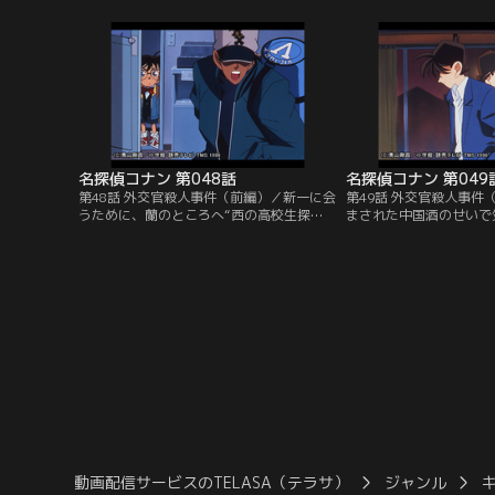
親などいるわけがない。案の定、女はコナ
ィーが開かれるところだ
ンの正体が工藤新一だと知っていて誘拐し
がケンカを始めて険悪な
たのだ。謎のベールに包まれていた世界的
その夜、堀田の寝室が爆
推理作家と元美人女優の新一の両親がつい
亡。小五郎は行方不明に
に登場する特別編。
が…。
名探偵コナン 第048話
名探偵コナン 第049
第48話 外交官殺人事件（前編）／新一に会
第49話 外交官殺人事件
うために、蘭のところへ“西の高校生探
まされた中国酒のせいで
偵・服部平次”と名乗る少年が押しかけて
コナンは、外交官・辻村
きた。風邪気味のコナンは服部に飲まされ
れてしまう。辻村を毒殺
た中国酒でフラフラになる。蘭が服部をに
いた服部は、辻村の父・
らみつけているところへ小五郎の依頼人が
めつける。そこへ、突然
訪れる。小五郎と蘭、コナン、服部の四人
部の推理の間違いを指摘
で依頼人の外交官宅へ出向くと、外交官は
犯人を突き止め、辻村夫
何者かに毒殺されていた。
こす。
動画配信サービスのTELASA（テラサ）
ジャンル