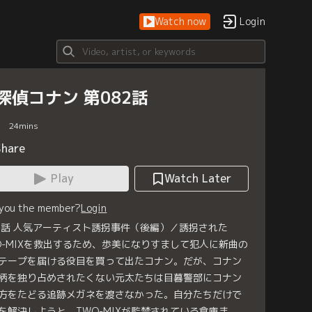
Watch now
Login
探偵コナン 第082話
24
mins
Share
Play
Watch Later
 you the member?
Login
2話 人気アーティスト誘拐事件（後編）／誘拐された
O-MIXを救出するため、歩美になりすまして犯人に新曲の
テープを届ける役目を買って出たコナン。だが、コナン
柄を独り占めされたくない元太たちは目暮警部にコナン
方をたどる追跡メガネを渡さなかった。自分たちだけで
を解決しようと、TWO-MIXが監禁されている倉庫ま