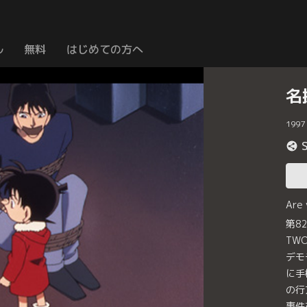
ル
無料
はじめての方へ
名
1997
Are
第8
TW
デモ
に手
の行
事件