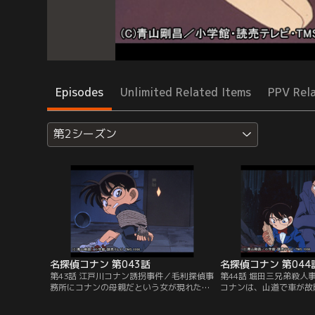
Episodes
Unlimited Related Items
PPV Rel
第2シーズン
名探偵コナン 第043話
名探偵コナン 第044
第43話 江戸川コナン誘拐事件／毛利探偵事
第44話 堀田三兄弟殺人
務所にコナンの母親だという女が現れた。
コナンは、山道で車が故
蘭や小五郎の手前、ウソだとも言えず、コ
た、堀田重工の会長・堀
ナンは女の車に乗り込んだが、コナンに母
送っていった。別荘では