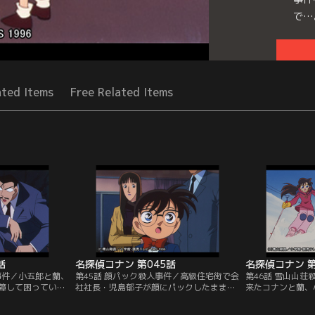
で…
Seri
ated Items
Free Related Items
話
名探偵コナン 第045話
名探偵コナン 第
事件／小五郎と蘭、
第45話 顔パック殺人事件／高級住宅街で会
第46話 雪山山
障して困ってい
社社長・児島郁子が顔にパックしたまま、
来たコナンと蘭、
田耕作を別荘まで
ガウン姿で絞殺された。防犯カメラの映像
無くして医大教授
堀田の誕生パーテ
とガードマンの証言から、死亡時刻が夜の
借りることにした