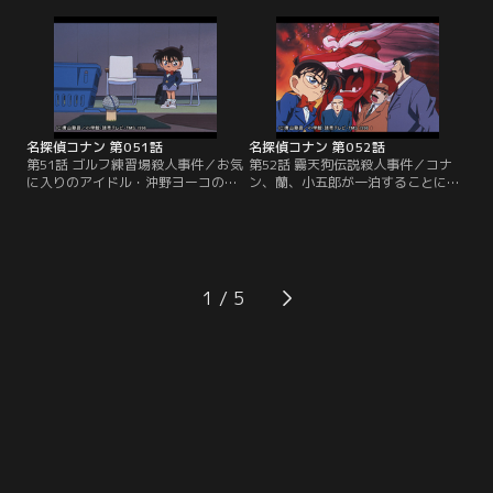
村を毒殺したトリックを暴いた服部
ていることを知る。警察は手掛かり
は、辻村の父・利光を犯人だと決め
を見つけられずに帰っていったが、
つける。そこへ、突然、新一が現
コナンは少年探偵団の3人と一緒に
れ、服部の推理の間違いを指摘す
閉館した図書館の内部を捜索する。
る。新一は、真犯人を突き止め、辻
そして児童図書の書棚で背表紙のな
村夫婦の過去を掘り起こす。
い本に隠された麻薬を発見した。
名探偵コナン 第051話
名探偵コナン 第052話
第51話 ゴルフ練習場殺人事件／お気
第52話 霧天狗伝説殺人事件／コナ
に入りのアイドル・沖野ヨーコの推
ン、蘭、小五郎が一泊することにな
薦でチャリティーゴルフ大会に出場
った山寺には、若い女をさらって高
することになった小五郎は、早朝の
い木に登り、そこに死体を吊してそ
ゴルフ練習場にやってきた。ド下手
の肉を食うという霧天狗の伝説が伝
な小五郎の練習にコナンが見飽きた
わっていた。修行僧たちは小五郎
時、サラリーマンの4人連れが入っ
に、2年前に若い修行僧が伝説と同
てきた。部長の橘がドライバーに持
じような死に方をした事件を話そう
1
ち替え、振り下ろした瞬聞、激しい
とするが、和尚に一喝される。翌
爆発音と共にもうもうと黒煙が上が
朝、和尚が高い梁から吊されて息絶
った。
えていた。