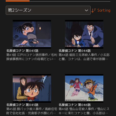
第2シーズン
Sorting
名探偵コナン 第043話
名探偵コナン 第044話
第43話 江戸川コナン誘拐事件／毛利
第44話 堀田三兄弟殺人事件／小五郎
探偵事務所にコナンの母親だという
と蘭、コナンは、山道で車が故障し
女が現れた。蘭や小五郎の手前、ウ
て困っていた、堀田重工の会長・堀
ソだとも言えず、コナンは女の車に
田耕作を別荘まで送っていった。別
乗り込んだが、コナンに母親などい
荘では堀田の誕生パーティーが開か
るわけがない。案の定、女はコナン
れるところだったが、息子たちがケ
の正体が工藤新一だと知っていて誘
ンカを始めて険悪な雰囲気になっ
拐したのだ。謎のベールに包まれて
た。その夜、堀田の寝室が爆破さ
いた世界的推理作家と元美人女優の
れ、堀田が死亡。小五郎は行方不明
新一の両親がついに登場する特別
になった次男を疑うが…。
編。
名探偵コナン 第045話
名探偵コナン 第046話
第45話 顔パック殺人事件／高級住宅
第46話 雪山山荘殺人事件／雪山にス
街で会社社長・児島郁子が顔にパッ
キーに来たコナンと蘭、小五郎は、