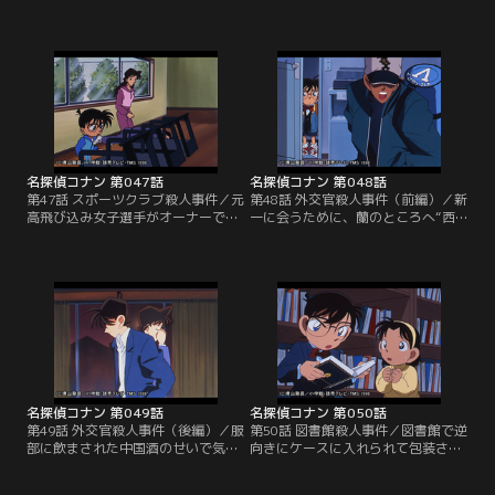
クしたまま、ガウン姿で絞殺され
貸別荘の鍵を無くして医大教授・大
た。防犯カメラの映像とガードマン
山将の別荘で電話を借りることにし
の証言から、死亡時刻が夜の9時す
た。別荘には大山の弟子の助教授や
ぎの18分間と推定される。容疑者は
助手たちが集まり、コナンたちも鍋
専務の吉岡、娘の千尋、証券マンの
パーティーに招待される。食後、一
泉の三人。来客の予定があったの
人別室でテレビを見ていた大山の惨
に、ガウン姿でパックをしているの
殺死体が発見された。コナンは大山
は不自然だと気づいたコナンだ
のダイイングメッセージに気付く。
が…。
名探偵コナン 第047話
名探偵コナン 第048話
第47話 スポーツクラブ殺人事件／元
第48話 外交官殺人事件（前編）／新
高飛び込み女子選手がオーナーであ
一に会うために、蘭のところへ“西
るスポーツクラブが新装オープンす
の高校生探偵・服部平次”と名乗る
ることになった。その前日に招待さ
少年が押しかけてきた。風邪気味の
れたコナン、蘭、小五郎だが、高飛
コナンは服部に飲まされた中国酒で
び込みの代表選手の西条と他のイン
フラフラになる。蘭が服部をにらみ
ストラクターたちが対立していると
つけているところへ小五郎の依頼人
ころを目撃してしまう。その夜、西
が訪れる。小五郎と蘭、コナン、服
条の死体がプールに浮いているのが
部の四人で依頼人の外交官宅へ出向
発見された。西条の死は事故か殺人
くと、外交官は何者かに毒殺されて
か。
いた。
名探偵コナン 第049話
名探偵コナン 第050話
第49話 外交官殺人事件（後編）／服
第50話 図書館殺人事件／図書館で逆
部に飲まされた中国酒のせいで気分
向きにケースに入れられて包装され
が悪くなったコナンは、外交官・辻
た変な洋書を見つけたコナンは、こ
村勲の殺害現場で倒れてしまう。辻
この図書館の職員が行方不明になっ