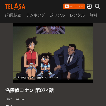
Watch now
見放題
ランキング
ジャンル
レンタル
無料
は
名探偵コナン 第074話
1997
24
mins