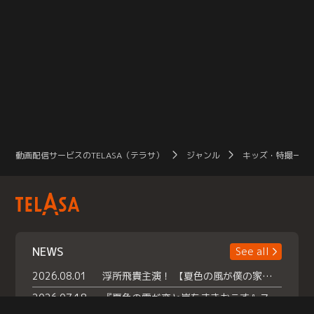
動画配信サービスのTELASA（テラサ）
ジャンル
キッズ・特撮一覧
NEWS
See all
2026.08.01
浮所飛貴主演！ 【夏色の風が僕の家にやってきた】 本日よりテラサで独占配信スタート！
2026.07.18
『夏色の雲が恋と嵐をまきおこす』スペシャルメイキング 【Part1】2026年７月18日（土）23時30分～配信スタート！話題のシーンの裏側を大公開！豪華キャスト大集合！ 『武宮家 真夏の家族会議』開催！