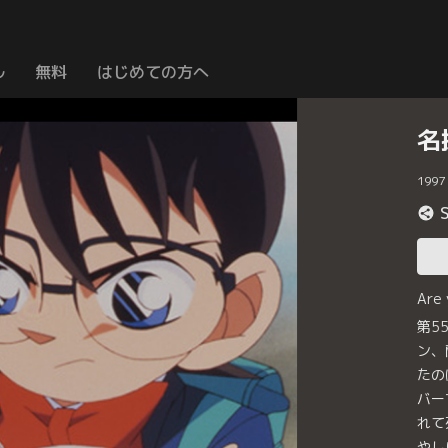
ル
無料
はじめての方へ
名
1997
Are
第5
ン、
たの
バー
れて
やし