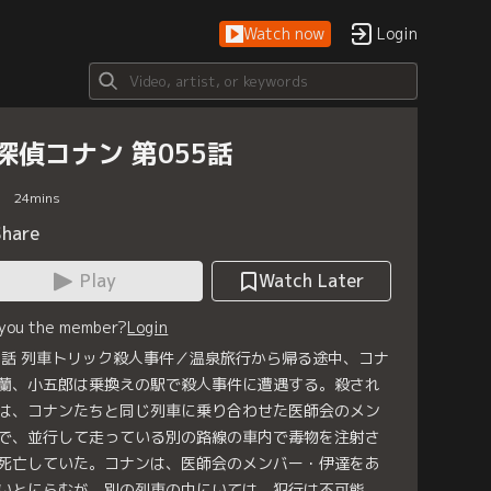
Watch now
Login
探偵コナン 第055話
24
mins
Share
Play
Watch Later
 you the member?
Login
5話 列車トリック殺人事件／温泉旅行から帰る途中、コナ
蘭、小五郎は乗換えの駅で殺人事件に遭遇する。殺され
は、コナンたちと同じ列車に乗り合わせた医師会のメン
で、並行して走っている別の路線の車内で毒物を注射さ
死亡していた。コナンは、医師会のメンバー・伊達をあ
いとにらむが、別の列車の中にいては、犯行は不可能