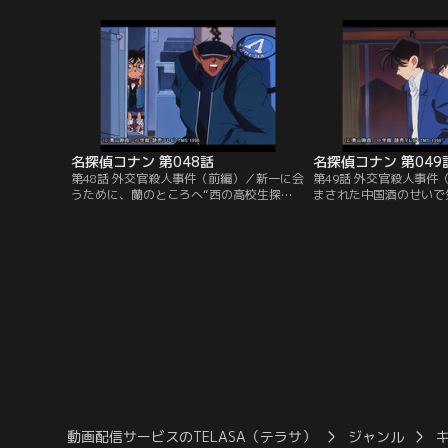
親などいるわけがない。案の定、女はコナ
ィーが開かれるところだ
ンの正体が工藤新一だと知っていて誘拐し
がケンカを始めて険悪な
たのだ。謎のベールに包まれていた世界的
その夜、堀田の寝室が爆
推理作家と元美人女優の新一の両親がつい
亡。小五郎は行方不明に
に登場する特別編。
が…。
名探偵コナン 第048話
名探偵コナン 第049
第48話 外交官殺人事件（前編）／新一に会
第49話 外交官殺人事件
うために、蘭のところへ“西の高校生探
まされた中国酒のせいで
偵・服部平次”と名乗る少年が押しかけて
コナンは、外交官・辻村
きた。風邪気味のコナンは服部に飲まされ
れてしまう。辻村を毒殺
た中国酒でフラフラになる。蘭が服部をに
いた服部は、辻村の父・
らみつけているところへ小五郎の依頼人が
めつける。そこへ、突然
訪れる。小五郎と蘭、コナン、服部の四人
部の推理の間違いを指摘
で依頼人の外交官宅へ出向くと、外交官は
犯人を突き止め、辻村夫
何者かに毒殺されていた。
こす。
動画配信サービスのTELASA（テラサ）
ジャンル