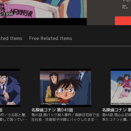
だ。
Seri
ated Items
Free Related Items
話
名探偵コナン 第045話
名探偵コナン 第
事件／小五郎と蘭、
第45話 顔パック殺人事件／高級住宅街で会
第46話 雪山山
障して困ってい
社社長・児島郁子が顔にパックしたまま、
来たコナンと蘭、
田耕作を別荘まで
ガウン姿で絞殺された。防犯カメラの映像
無くして医大教授
堀田の誕生パーテ
とガードマンの証言から、死亡時刻が夜の
借りることにした