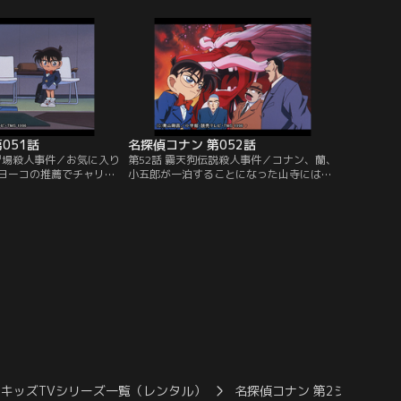
が集まり、コナンたちも
が、高飛び込みの代表選手の西条と他のイ
待される。食後、一人別
ンストラクターたちが対立しているところ
いた大山の惨殺死体が発
を目撃してしまう。その夜、西条の死体が
は大山のダイイングメッ
プールに浮いているのが発見された。西条
の死は事故か殺人か。
051話
名探偵コナン 第052話
練習場殺人事件／お気に入り
第52話 霧天狗伝説殺人事件／コナン、蘭、
ヨーコの推薦でチャリテ
小五郎が一泊することになった山寺には、
出場することになった小
若い女をさらって高い木に登り、そこに死
ルフ練習場にやってき
体を吊してその肉を食うという霧天狗の伝
郎の練習にコナンが見飽
説が伝わっていた。修行僧たちは小五郎
マンの4人連れが入って
に、2年前に若い修行僧が伝説と同じよう
ドライバーに持ち替え、
な死に方をした事件を話そうとするが、和
、激しい爆発音と共にも
尚に一喝される。翌朝、和尚が高い梁から
がった。
吊されて息絶えていた。
キッズTVシリーズ一覧（レンタル）
名探偵コナン 第2シーズン