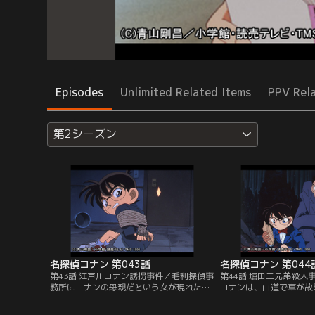
Episodes
Unlimited Related Items
PPV Rel
第2シーズン
名探偵コナン 第043話
名探偵コナン 第044
第43話 江戸川コナン誘拐事件／毛利探偵事
第44話 堀田三兄弟殺人
務所にコナンの母親だという女が現れた。
コナンは、山道で車が故
蘭や小五郎の手前、ウソだとも言えず、コ
た、堀田重工の会長・堀
ナンは女の車に乗り込んだが、コナンに母
送っていった。別荘では