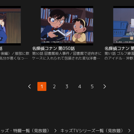
ったが、息子たち
9時すぎの18分間と推定される。容疑者は
助教授や助手たち
雰囲気になった。
専務の吉岡、娘の千尋、証券マンの泉の三
鍋パーティーに招
破され、堀田が死
人。来客の予定があったのに、ガウン姿で
室でテレビを見て
なった次男を疑う
パックをしているのは不自然だと気づいた
見された。コナン
コナンだが…。
セージに気付く。
話
名探偵コナン 第050話
名探偵コナン 第
（後編）／服部に飲
第50話 図書館殺人事件／図書館で逆向きに
第51話 ゴルフ
気分が悪くなった
ケースに入れられて包装された変な洋書を
のアイドル・沖野
勲の殺害現場で倒
見つけたコナンは、ここの図書館の職員が
ィーゴルフ大会に
したトリックを暴
行方不明になっていることを知る。警察は
五郎は、早朝のゴ
利光を犯人だと決
手掛かりを見つけられずに帰っていった
た。ド下手な小五
、新一が現れ、服
が、コナンは少年探偵団の3人と一緒に閉
きた時、サラリー
する。新一は、真
館した図書館の内部を捜索する。そして児
きた。部長の橘が
1
2
3
4
5
婦の過去を掘り起
童図書の書棚で背表紙のない本に隠された
振り下ろした瞬聞
麻薬を発見した。
うもうと黒煙が上
キッズ・特撮一覧（見放題）
キッズTVシリーズ一覧（見放題）