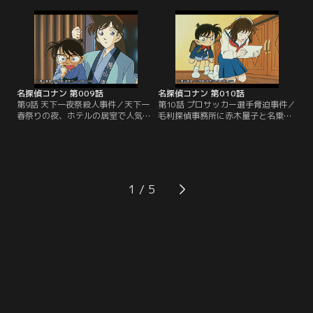
チャと現金が送られてきていて、今
だが最後の「地獄の間」でコナンた
日送られてきた現金には、「2500万
ちが見たのは、ホテルに転業するた
円払い終わりました。引き替えに、
め美術館を閉館すると決めた新オー
いただきに参ります」という意味不
ナー・真中が、「天罰」と題された
明の手紙が添えられていた。小五郎
絵画の後ろで、絵と同じように喉を
は手のこんだイタズラだと断定する
剣で串刺しにされて絶命している姿
が…。
だった。
名探偵コナン 第009話
名探偵コナン 第010話
第9話 天下一夜祭殺人事件／天下一
第10話 プロサッカー選手脅迫事件／
春祭りの夜、ホテルの居室で人気作
毛利探偵事務所に赤木量子と名乗る
家・今竹智が殺害された。友人の笹
女子高生が、新一を探してほしいと
井の犯行ではないかと疑われたが、
訪ねてきた。量子と会ったこともな
笹井は祭りの会場にいたと主張し、
いコナンは戸惑うばかりだが、蘭の
証拠に蘭がシャッターを押したイン
ほうは新一への怒りで我を忘れてし
スタントカメラを差し出した。完壁
まっている。新一をとっちめよう
なアリバイに笹井は自信満々だが、
と、蘭はコナンを連れて量子の家に
1
コナンは笹井が犯人だと確信し、笹
押しかけるが、その依頼が、あるプ
井のアリバイを崩す糸口を探し始め
ロサッカー選手の脅迫事件と関係す
る。
る事を知り…。