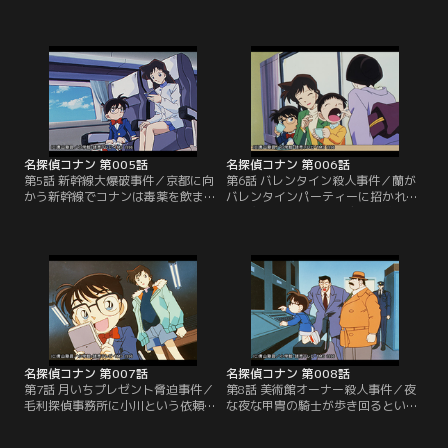
ヨーコが訪ねてきた。何者かに後を
かれた紙を手に入れたコナンと同級
つけられたり、部屋に侵入されてい
生三人組。宝の地図に違いないと、
るというのだ。調査のためコナンた
早速捜索を開始したが、実はその暗
ちがヨーコの部屋に入ると、そこに
号は、現在逃走中のイタリアの強盗
は男の刺殺死体があった…。コナン
団が隠したという金貨のありかを示
は小五郎を気絶させ、阿笠博士が発
したものだった。暗号を解読し、忍
明した蝶ネクタイ型変声機を使って
び寄る強盗団をかいくぐり、見事お
小五郎の声で事件の謎解きを始め
宝にたどり着くことができるの
る。
か！？
名探偵コナン 第005話
名探偵コナン 第006話
第5話 新幹線大爆破事件／京都に向
第6話 バレンタイン殺人事件／蘭が
かう新幹線でコナンは毒薬を飲ませ
バレンタインパーティーに招かれ
た黒服の男たちそっくりな二人組と
た。主催者の医大生・克彦に夢中な
鉢合わせする。阿笠博士が開発した
同級生の園子にむりやり付き合わさ
超小型盗聴器を二人の座席にセット
れたらしいが、コナンは気が気では
すると、４億円と引換えに渡したア
ない。テニス仲間が集まるパーティ
タッシュケースには高性能爆弾が入
ーで、仲間の一人・好美が贈ったチ
っていて、取引相手が何も知らず爆
ョコレートを食べた克彦が、苦しみ
破スイッチを押すと十秒後に新幹線
出し死亡する。駆けつけた目暮警部
もろとも木っ端微塵にという声
と小五郎は、好美が犯人だとにらむ
が…。
が…。
名探偵コナン 第007話
名探偵コナン 第008話
第7話 月いちプレゼント脅迫事件／
第8話 美術館オーナー殺人事件／夜
毛利探偵事務所に小川という依頼人
な夜な甲冑の騎士が歩き回るという
がやってきた。二年前から毎月、送
ウワサの美術館。興味津々の蘭は、
り主の名前も住所もデタラメなオモ
コナンと小五郎を連れ見学に行く。