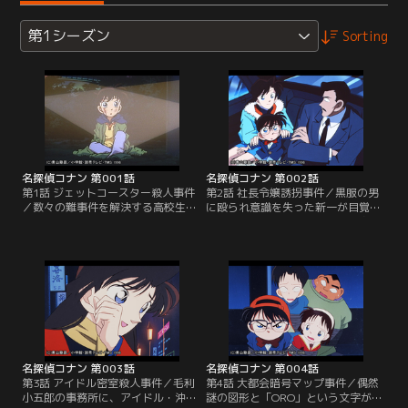
第1シーズン
Sorting
名探偵コナン 第001話
名探偵コナン 第002話
第1話 ジェットコースター殺人事件
第2話 社長令嬢誘拐事件／黒服の男
／数々の難事件を解決する高校生探
に殴られ意識を失った新一が目覚め
偵・工藤新一は、ガールフレンドの
ると、飲まされた毒薬のせいで身体
毛利蘭と遊園地でデート中、ジェッ
が小学生くらいまでに縮んでしまっ
トコースターで殺人事件にまき込ま
ていた。新一は小学生・江戸川コナ
れた。ズバ抜けた推理力で事件を解
ンと名乗り、黒服の男たちの情報を
決したが乗客の中にいた怪しげな黒
得るため私立探偵の父を持つガール
服の男たちが現金受け渡しする犯罪
フレンドの毛利蘭の家に居候するこ
現場に遭遇。現場の証拠を押さえよ
とに。すると金持ちの娘が黒ずくめ
うとするが背後から襲われ気を失っ
の男たちに誘拐されたという話が入
てしまい…。
る。
名探偵コナン 第003話
名探偵コナン 第004話
第3話 アイドル密室殺人事件／毛利
第4話 大都会暗号マップ事件／偶然
小五郎の事務所に、アイドル・沖野
謎の図形と「ORO」という文字が書