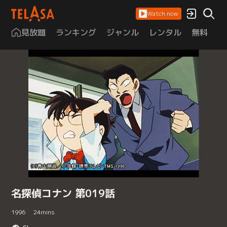
Watch now
見放題
ランキング
ジャンル
レンタル
無料
は
名探偵コナン 第019話
1996
24
mins