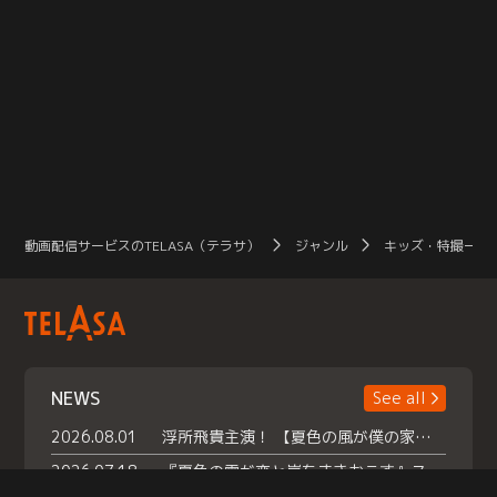
動画配信サービスのTELASA（テラサ）
ジャンル
キッズ・特撮一覧
NEWS
See all
2026.08.01
浮所飛貴主演！ 【夏色の風が僕の家にやってきた】 本日よりテラサで独占配信スタート！
2026.07.18
『夏色の雲が恋と嵐をまきおこす』スペシャルメイキング 【Part1】2026年７月18日（土）23時30分～配信スタート！話題のシーンの裏側を大公開！豪華キャスト大集合！ 『武宮家 真夏の家族会議』開催！