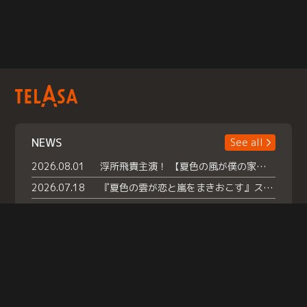
NEWS
See all
2026.08.01
浮所飛貴主演！ 【夏色の風が僕の家にやってきた】 本日よりテラサで独占配信スタート！
2026.07.18
『夏色の雲が恋と嵐をまきおこす』スペシャルメイキング 【Part1】2026年７月18日（土）23時30分～配信スタート！話題のシーンの裏側を大公開！豪華キャスト大集合！ 『武宮家 真夏の家族会議』開催！
2026.07.15
救命医・遥（今田）の《心揺さぶる過去》や、 麻酔科医・権野（船越英一郎）の《謎多きプライベート》など… 《知られざるエピソード》を独占配信！