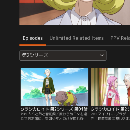
Episodes
Unlimited Related Items
PPV Rel
第2シリーズ
クラシカロイド 第2シリーズ 第01話
クラシカロイド 第2シ
♪01 カバと弟と音羽館／変わらぬ日々を過
♪02 マイリトルブラザ
ごす音羽館に、突如少年とカバが現れる。
発！物置部屋に押し込ま
「音羽ワタル」と名乗る少年は、なんと歌
ンとモーツァルト。ベト
苗の弟だという。ベートーヴェン、モーツ
はおならと、お互いへの