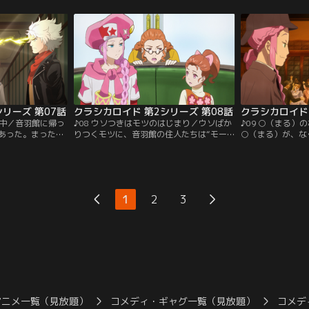
もそもの原因であ
り回される参加者たちに、唯一気を配る海
様と祭り上げられ
かけた勝負を挑ま
月。合コンの定番、王さまゲームで盛り上
姿を見ようと人が
ないワーグナーだ
がりを見せる合コンだったが、モツの不正
そんなドボちゃん
かけに勝負を受け
が発覚。しっかり者の海月は「幹事の座か
がひとり…。ドボ
ンダイチャンネ
ら退いてもらいます！」と…。【提供：バ
ぶ、ショパンだっ
ンダイチャンネル】
ャンネル】
リーズ 第07話
クラシカロイド 第2シリーズ 第08話
クラシカロイド 
集中／音羽館に帰っ
♪08 ウソつきはモツのはじまり／ウソばか
♪09 ○（まる）
あった。まったく
りつくモツに、音羽館の住人たちは“モー
○（まる）が、な
を心配していたの
ツァルトをぎゃふん！と言わせる会”を発
玉焼き、ボール、
ともに、勝手に歌
足する。モツの暴走を止めるため「クラシ
ありとあらゆる丸
上がってしまう。
カロイドはウソをつくとカバになる」と伝
ト、モツ、ワタル
たちと奏助を候補
えるが、全く信じる様子のないモーツァル
けられるが、なん
するが、なかなか
ト。しかし翌朝目覚めると、ベトが本当に
た。証拠を突きつ
1
2
3
スト。試行錯誤の
カバになっていた。カバになりたくないモ
ショパンはムジー
奪い合わせること
ツは、ウソを本当に変えるため…。【提
ムジークの標的は
ャンネル】
供：バンダイチャンネル】
ャンネル】
アニメ一覧（見放題）
コメディ・ギャグ一覧（見放題）
コメデ