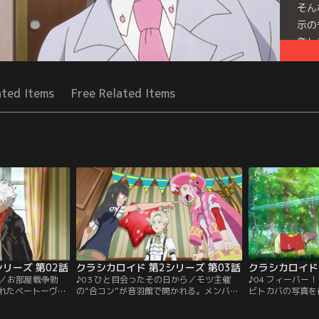
そん
示の
発し
Seri
ated Items
Free Related Items
リーズ 第02話
クラシカロイド 第2シリーズ 第03話
クラシカロイド 
ー／お部屋戦争勃
♪03 ひと目会ったその日から／モツ主催
♪04 フィーバー
れたベートーヴェ
の“合コン”が音羽館で開かれる。メンバー
ビトカバの写真を
は歯ぎしり、モツ
は歌苗の友人・海月、モツ親衛隊と音羽館
運がアップする」
不満が爆発。そし
の住人たち。幹事であるモツのペースに振
羽館のドボちゃん