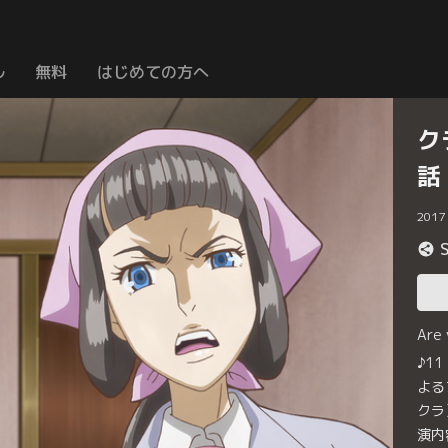
ル
無料
はじめての方へ
ク
話
2017
Are
♪1
よる
クラ
演内