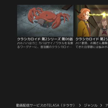
ァルトの部屋を明け渡させたり、特別に豪
てその怒りの矛先は、そ
華な食事を準備したりと、戸惑いながら
るワーグナーへ。部屋を
も、初めて会う弟に愛情を注ぐ歌苗。しか
れるものの、乗り気では
し、その正体は、実はクラシカロイドのワ
が、ベトのひと言をきっ
ーグナーだった。【提供：バンダイチャン
ることに…。【提供：バ
ネル】
ル】
クラシカロイド 第2シリーズ 第06話
クラシカロイド 第2シ
♪06 ハハはカニ カバはサイ／ワタルを名乗
♪07 歌苗、お婿さん募
るワーグナーに、音羽館のクラシカロイド
てきた日芽歌には悩みが
たちはいまだに振り回されてばかり。謎が
男っ気が無い歌苗の将来
多いワタルの素顔を探ろうと、まさかのイ
だ。相談相手のリストと
タズラを計画する。しかし準備を終えてワ
苗のお婿さん探しで盛り
タルを待ち構えていると、そこに現れたの
音羽館のクラシカロイド
は、歌苗の母、音羽日芽歌だった。ずっと
に、その中から選ぼうと
行方が知れなかった母の、突然の帰宅に驚
選びきれない日芽歌とリ
く歌苗。【提供：バンダイチャンネル】
末、候補者同士で歌苗を
に！【提供：バンダイチ
動画配信サービスのTELASA（テラサ）
ジャンル