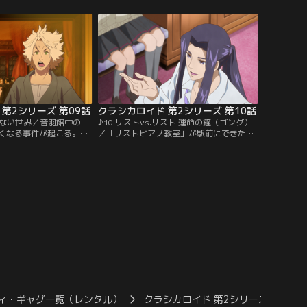
、音羽館には、一目その
プホップを全否定され傷心のシューベルト
あふれかえる。しかし、
が、地球の裏側で出会った音楽とは…？そ
を心配そうに見つめる男
のころ音羽館では、相変わらず勝手気まま
ちゃんを“心の友”と呼
すぎる住人たちに、歌苗の我慢も限界を迎
た。【提供：バンダイチ
えていた。【提供：バンダイチャンネル】
第2シリーズ 第09話
クラシカロイド 第2シリーズ 第10話
のない世界／音羽館中の
♪10 リストvs.リスト 運命の鐘（ゴング）
くなる事件が起こる。目
／「リストピアノ教室」が駅前にできたこ
CD、はたまた電球まで、
とを知った音羽館のリスト。自分の名をか
い物が消えてしまう。ベ
たった教室が開かれていることに激怒し、
と、次々に疑いの目が向
教室に乗り込む。すると、その教室は葵理
と真犯人はショパンだっ
栖斗（あおいりすと）というイケメンが講
けられ、追い詰められた
師を務めるものだった。そこで突如始まっ
クを発動。しかし、その
た、“リスト”の名前をかけたピアノ対決
…。【提供：バンダイチ
は、日頃の練習不足もあって…。【提供：
バンダイチャンネル】
ィ・ギャグ一覧（レンタル）
クラシカロイド 第2シリーズ
クラ