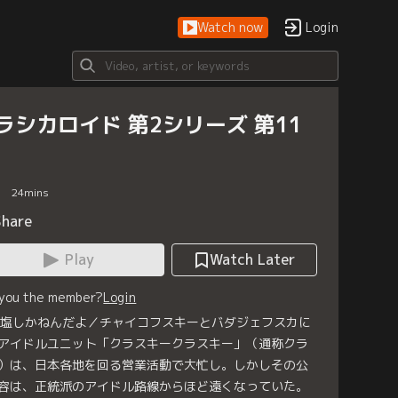
Watch now
Login
ラシカロイド 第2シリーズ 第11
24
mins
Share
Play
Watch Later
 you the member?
Login
1 塩しかねんだよ／チャイコフスキーとバダジェフスカに
アイドルユニット「クラスキークラスキー」（通称クラ
）は、日本各地を回る営業活動で大忙し。しかしその公
容は、正統派のアイドル路線からほど遠くなっていた。