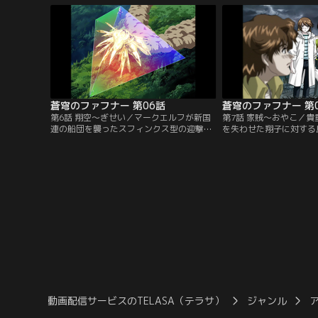
ゥムが飛来する。フェストゥムによって無
士は一騎に、現実の世界
残に破壊されていく竜宮島を前に、アルヴ
れから一緒に戦うことを
ィス司令官・皆城公蔵はファフナーの出撃
た。そして、アルヴィス
を決意して…。【提供：バンダイチャンネ
始された。【提供：バン
ル】
蒼穹のファフナー 第06話
蒼穹のファフナー 第
第6話 翔空～ぎせい／マークエルフが新国
第7話 家賊～おやこ／
連の船団を襲ったスフィンクス型の迎撃に
を失わせた翔子に対する
向かった隙に、突如新たなスフィンクス型
だった。理不尽に荒らさ
に襲われた竜宮島。破壊されていく島を見
に立ち尽くす甲洋。そん
た翔子は、マークゼクスに乗り込むことを
イとマークフィアーの適
決める。一騎の戻る場所をこれ以上壊され
と甲洋が選ばれる。いき
まいと、翔子は捨て身の決意でスフィンク
相手の模擬戦闘に挑むふ
ス型の前に立ちはだかり…。【提供：バン
の一騎にかなうはずもな
ダイチャンネル】
のめされて…。【提供：
ル】
動画配信サービスのTELASA（テラサ）
ジャンル