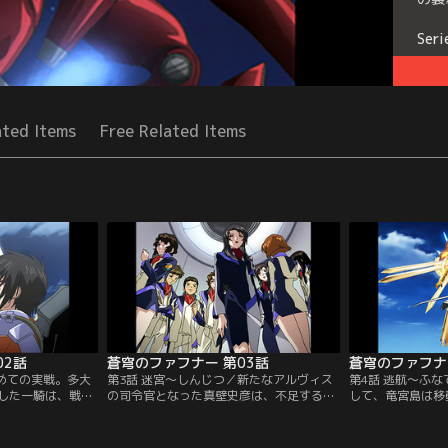
Seri
ated Items
Free Related Items
02話
蒼穹のファフナー 第03話
蒼穹のファフナ
初めての実戦。多大
第3話 迷宮～しんじつ／新たなアルヴィス
第4話 逃航～ふ
した一騎は、戦闘
の司令官となった真壁史彦は、不足する戦
して、竜宮島は移
ルルームへ運ばれ
力を補うため、新たなファフナー・パイロ
戦の援護のために
ていたのは、アル
ット候補として、咲良、甲洋、剣司、衛、
つ。フェストゥム
だ総士だった。総
翔子、真矢をアルヴィスに配属する。一
出すなと忠告する