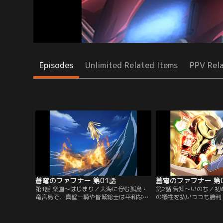
Episodes
Unlimited Related Items
PPV Rel
蒼穹のファフナー 第01話
蒼穹のファフナー 第
第1話 楽園～はじまり／大海に佇む孤島・
第2話 告知～いのち／
竜宮島で、真壁一騎や皆城総士は平和な
の犠牲を払いつつも勝利
日々を過ごしてきた。そんなある日、空か
後アルヴィスのメディカ
ら「あなたはそこにいますか…」という声
る。帰宅した一騎を待っ
が響き渡る。そして突然、謎の敵フェスト
ヴィスの制服に身を包ん