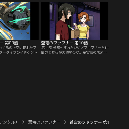
に反してしまう。事態の
フナー・マークゼクスを新国連に引き渡す
り早く出航する竜宮島。
日が来た。だが、竜宮島を目指す輸送船団
で人類軍に発見されてし
の行く手に、フェストゥム・スフィンクス
提供：バンダイチャンネ
型が出現する。【提供：バンダイチャンネ
ル】
ー 第09話
蒼穹のファフナー 第10話
かれ／島の上空に現れたフ
第10話 分解～すれちがい／ファフナーと仲
タータイプのイドゥン
間のどちらが大切なのか。竜宮島の未来を
とフェストゥムとの戦い
担う総士の答えは明確だったが、戦いの中
そんな中、溝口と真矢を
で自分の居場所を見失いかけていた一騎
ークフィアーは、海中に
は、総士の答えの中に自分の居場所を見出
ゥムに捕まってしまう。
そうとしていた。そんな中、狩谷から外の
てきたマークドライが、
世界への脱出を囁かれた一騎は、真矢に、
コクピットの回収に成功
自分のことを忘れないでほしいと頼むのだ
：バンダイチャンネル】
った。【提供：バンダイチャンネル】
レンタル）
蒼穹のファフナー
蒼穹のファフナー 第11話