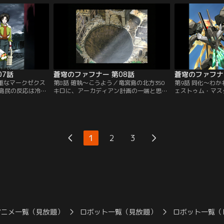
の有様を伝え、こ
方、一騎はアルヴィス内で不思議な少女に
を助けるため命令
約束するのだっ
出会った。彼女を追ってアルヴィスの最下
急変に伴い予定よ
で一騎の訓練が開
層に向かった一騎は巨大な装置の中で眠る
しかし、その途中
ダイチャンネル】
少女を発見する。【提供：バンダイチャン
まうのだった。【
ネル】
ル】
07話
蒼穹のファフナー 第08話
蒼穹のファフナ
貴重なマークゼクス
第8話 確執～こうよう／竜宮島の北方350
第9話 同化～わ
島民の反応は冷酷
キロに、アーカディアン計画の一端と思わ
ェストゥム・マス
れた翔子の墓の前
れる人工島が発見された。狩谷の指揮の
は、マークエルフ
な中、マークドラ
下、一騎や甲洋、歴戦の特殊部隊員・溝口
を観察していた。
合者として、咲良
たちが探索に向う。その影で、地下施設の
助けようとしたマ
なりマークエルフ
中枢部から島のデータを持ち帰ろうとして
出現したフェスト
たりだが、熟練者
いた狩谷たち。ところがその時、岩戸の奥
そこに救援にやっ
1
2
3
く、一方的に叩き
にいた少年の姿のフェストゥムを目覚めさ
マークフィアーの
バンダイチャンネ
せてしまい…。【提供：バンダイチャンネ
するが…。【提供
ル】
アニメ一覧（見放題）
ロボット一覧（見放題）
ロボット一覧（