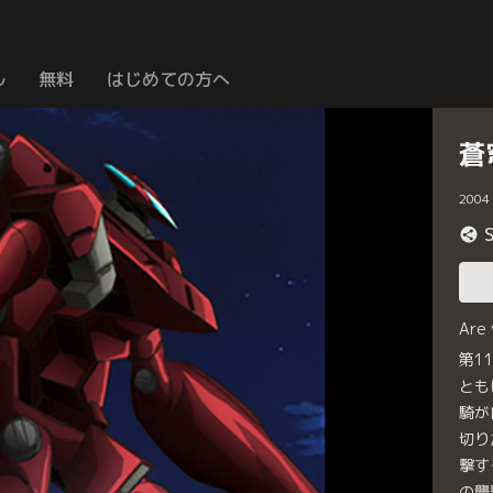
ル
無料
はじめての方へ
蒼
2004
Are
第1
とも
騎が
切り
撃す
の襲