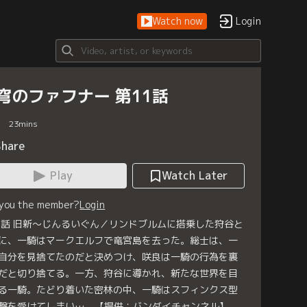
Watch now
Login
穹のファフナー 第11話
23
mins
Share
Play
Watch Later
 you the member?
Login
1話 旧新～じんるいぐん／リンドブルムに搭乗した狩谷と
に、一騎はマークエルフで竜宮島を去った。総士は、一
自分を見捨てたのだと決めつけ、咲良は一騎の行為を裏
だと切り捨てる。一方、狩谷に導かれ、新たな世界を目
る一騎。たどり着いた密林の中、一騎はスフィンクス型
撃を受けてしまい…。【提供：バンダイチャンネル】