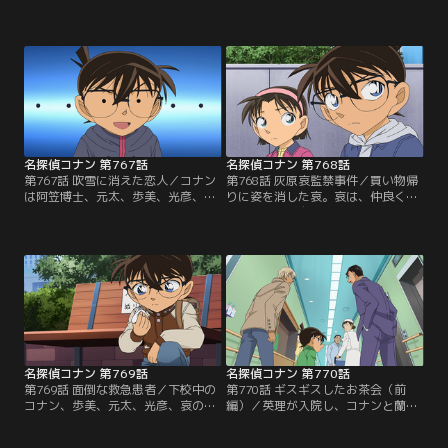
哀、阿笠博士と堤無津川凧揚げ大会
破るが、それを裏付ける証拠がなか
に参加する。チーム少年探偵団とチ
った。その時、哀と歩美が声をかけ
ームカフェ廉野が凧を揚げる順番に
る。哀は盗聴しようとした事を聞い
なったが、凧を持って後退りしてい
たと伝え、歩美は携帯を紛失した事
た廉野は足を滑らせ、後ろ向きのま
を告白。コナンは携帯に犯人の証拠
ま堤無津川に。泳げない廉野は溺
が残っている事に期待する。容疑者
れ、救出されるが意識不明の重体。
に聞こえる声で、落とした携帯は録
コナンは、これは事故ではなく事件
音中だったから拾った人の声が録れ
だと睨む。
ていると語って…。
名探偵コナン 第767話
名探偵コナン 第768話
第767話 吹雪に消えた恋人／コナン
第768話 灰原哀監禁事件／買い物帰
は阿笠博士、元太、歩美、光彦、哀
りに姿を消した哀。哀は、仲良くな
とペンションを訪れ、経営する三姉
ったミツルの自宅を訪ね、強盗に監
妹に迎えられる。食事を終えた三女
禁されていた。猿ぐつわを噛まされ
の樹里は薬がない事に気付き、恋人
た哀。口をガムテープで塞がれたミ
の雅彦が町の病院まで取りに行く
ツル。付けっ放しのテレビで流れる
が、病院から雅彦が来ていないとい
ニュースはミツルの元夫、檜垣直志
う連絡がくる。コナンたちは行方不
が何者かに殺害されたという事件を
明になった雅彦を探しに行く事に。
報じていた。コナンは哀からの話を
そして崖下で絶命した雅彦を発見す
聞いてアリバイトリックを見破っ
る。
て…。
名探偵コナン 第769話
名探偵コナン 第770話
第769話 面倒な救急患者／下校中の
第770話 ギスギスしたお茶会（前
コナン、歩美、元太、光彦、哀の前
編）／英理が入院し、コナンと蘭、
に警官に追われる男が現れる。男は
小五郎がお見舞いに行く。病院には
歩美を抱き上げて盾にし、何かを囁
安室も来ていた。安室が訪ねた楠田