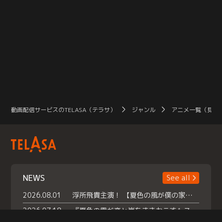
動画配信サービスのTELASA（テラサ）
ジャンル
アニメ一覧（見放
NEWS
See all
2026.08.01
浮所飛貴主演！ 【夏色の風が僕の家にやってきた】 本日よりテラサで独占配信スタート！
2026.07.18
『夏色の雲が恋と嵐をまきおこす』スペシャルメイキング 【Part1】2026年７月18日（土）23時30分～配信スタート！話題のシーンの裏側を大公開！豪華キャスト大集合！ 『武宮家 真夏の家族会議』開催！