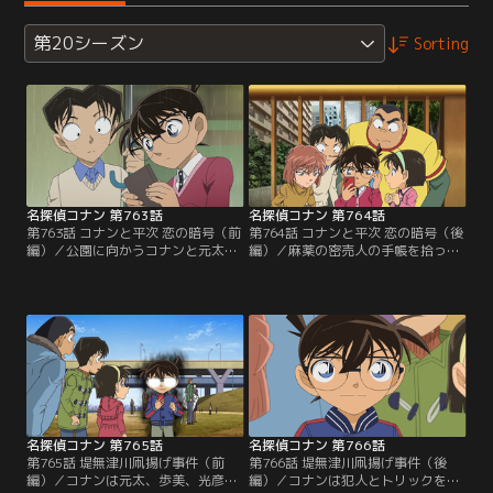
第20シーズン
Sorting
名探偵コナン 第763話
名探偵コナン 第764話
第763話 コナンと平次 恋の暗号（前
第764話 コナンと平次 恋の暗号（後
編）／公園に向かうコナンと元太、
編）／麻薬の密売人の手帳を拾った
歩美、光彦、哀。その時、刑事たち
コナンたちは、大阪の平次と電話で
に追われる怪しい男と衝突する。男
連絡を取り、協力して暗号を解読。
が落とした手帳には「E2」と「麻」
白いバラが待ち合わせの目印だった
の文字。コナンは麻薬取引の日時、
が、そこには強面の男、髪飾りの
場所と推理。だが、完全に暗号が解
女、金髪に鼻ピアスのチャラ男の3
けた訳ではなかった。光彦が暗号解
人がいた。チャラ男は楽しそうに遠
読を協力して欲しいと平次に電話を
山和葉と話をしており、平次は不機
かけ、協力して取引場所、目印を考
嫌になる。そして取引時間から1分
えるが…。
が経過して…。
名探偵コナン 第765話
名探偵コナン 第766話
第765話 堤無津川凧揚げ事件（前
第766話 堤無津川凧揚げ事件（後
編）／コナンは元太、歩美、光彦、
編）／コナンは犯人とトリックを見