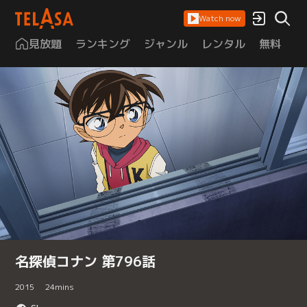
Watch now
見放題
ランキング
ジャンル
レンタル
無料
は
名探偵コナン 第796話
2015
24
mins