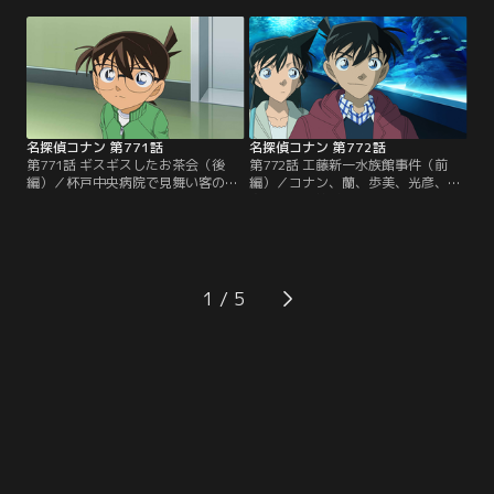
いた後、意識を失って昏倒。男の財
陸道と同じ病院の個室には高坂樹理
布を調べると、政財界スキャンダル
が入院していて、高校時代の同級生
の記事が入っていた。千葉たちは男
がお見舞いにやってくる。この後、
がこの事件絡みで生命を狙われてい
廊下に樹理たちの悲鳴が聞こえ、病
る可能性もあると判断。コナンたち
室では伶菜が絶命していた。コナン
少年探偵団も事件を調べる事に…。
は犯人の目星をつけ、推理を巡らせ
る…。
名探偵コナン 第771話
名探偵コナン 第772話
第771話 ギスギスしたお茶会（後
第772話 工藤新一水族館事件（前
編）／杯戸中央病院で見舞い客の須
編）／コナン、蘭、歩美、光彦、元
東伶菜が殺害される事件が発生。死
太、哀、阿笠博士は米花水族館にや
因は青酸系の毒物による窒息死だっ
ってくる。ここは蘭にとって思い出
た。目暮警部たちは一緒に紅茶を飲
の水族館で、新一の姿を思い出
んでいた同級生3人の中に犯人がい
す…。新一が何かの匂いに気付いて
ると睨む。蘭の何気ない一言を聞い
辺りを見渡すと、ガソリンスタンド
て犯人が仕掛けたトリックの謎を解
でバイトする朱本が絶命していた。
1
くコナン。伶菜がハーブティーに浮
朱本の携帯から電話やメールをして
かべたレモンこそがトリックの肝だ
いた新一はその時に無視した3人か
った。
ら話を聞くが…。