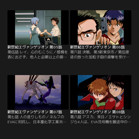
であるという事が発覚し、ざわめき
しまう。第3新東京市を、あてどな
立つクラスメイト。EVAと使徒との
く彷徨するシンジ。クラスメイトの
戦闘で負傷した妹を持つトウジとの
ケンスケとの出会いは一時の安らぎ
対立。シンジの気持ちは誰にも理解
を与えたが、翌朝、ネルフの大人達
されないのか。そんな中、新たな使
により連れ戻される。彼を待ってい
徒の襲来を告げる警報が、第3新東
たものは、厳しい現実と、他人とし
京市の空に鳴り響く。【提供：バン
てのミサトの冷たい言葉だった。
ダイチャンネル】
【提供：バンダイチャンネル】
新世紀エヴァンゲリオン 第05話
新世紀エヴァンゲリオン 第06話
第伍話 レイ、心のむこうに／感情を
第六話 決戦、第3新東京市／第伍使
表に出さず、他人と必要以上の接触
徒の放った加粒子砲の直撃を受け、
をしようとしない少女・綾波レイ。
死線を彷徨うシンジ。一方、攻守共
シンジは、自分よりも父に近い位置
にほぼ完璧と云える能力を有する使
にいる彼女に興味を持ち接近する
徒に対し、ミサトは日本全国の電力
が、彼女はシンジに心を開こうとは
を総動員し、極大エネルギーの陽電
しない。父を信頼できないと云う彼
子砲によって、射程外からの超長距
をレイは非難し、頬を叩く。そんな
離射撃で撃滅する「ヤシマ作戦」を
中、使徒が第3新東京市に迫ってい
立案、実行に移す。勝利確率8.7％の
た。【提供：バンダイチャンネル】
戦いが、今、始まる。【提供：バン
ダイチャンネル】
新世紀エヴァンゲリオン 第07話
新世紀エヴァンゲリオン 第08話
第七話 人の造りしもの／ネルフの
第八話 アスカ、来日／ミサトとシン
EVAに対抗し、日本重化学工業共同
ジら4人は、EVA弐号機を搬送中の太
体は巨大人型自走兵器J.A.（JET
平洋艦隊へ。そこには、セカンドチ
ALONE）を建造。ミサトとリツコが
ルドレン、惣流・アスカ・ラングレ
出席した完成披露会場でJ.A.は、突
ーと、ミサトの元恋人の加持リョウ