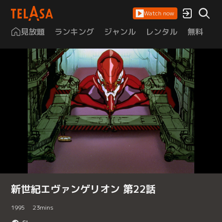
Watch now
見放題
ランキング
ジャンル
レンタル
無料
は
新世紀エヴァンゲリオン 第22話
1995
23
mins