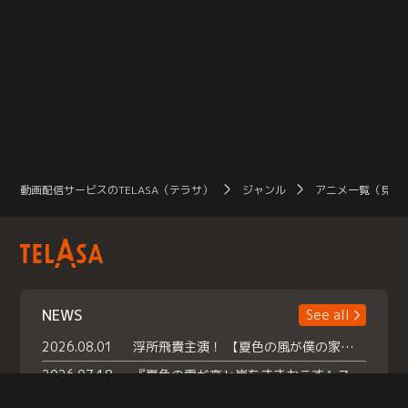
動画配信サービスのTELASA（テラサ）
ジャンル
アニメ一覧（見放
NEWS
See all
2026.08.01
浮所飛貴主演！ 【夏色の風が僕の家にやってきた】 本日よりテラサで独占配信スタート！
2026.07.18
『夏色の雲が恋と嵐をまきおこす』スペシャルメイキング 【Part1】2026年７月18日（土）23時30分～配信スタート！話題のシーンの裏側を大公開！豪華キャスト大集合！ 『武宮家 真夏の家族会議』開催！
2026.07.15
救命医・遥（今田）の《心揺さぶる過去》や、 麻酔科医・権野（船越英一郎）の《謎多きプライベート》など… 《知られざるエピソード》を独占配信！