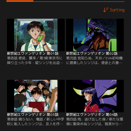
Sorting
新世紀エヴァンゲリオン 第01話
新世紀エヴァンゲリオン 第02話
第壱話 使徒、襲来／第3新東京市に
第弐話 見知らぬ、天井／EVA初号機
降り立った少年・碇シンジを出迎え
に搭乗したシンジは、使徒との激闘
たものは、人類の存在をも脅かす驚
の末、生還する。ミサトに引き取ら
異--使徒と国連軍との激しい戦闘で
れる事になったシンジ。知らない
あった。シンジは葛城ミサトの手引
町、知らない人々。そして、ミサト
きにより、特務機関ネルフの本部へ
のマンションで彼が見たものも、知
と向かう。そこで再会した父・ゲン
らない天井でしかなかった。シンジ
ドウは、汎用人型決戦兵器エヴァン
の脳裏をかすめる使徒との激戦の追
ゲリオンへの搭乗、及び使徒の殲滅
憶。その先に彼が見たものは--。
をシンジに促すのだった。【提供：
【提供：バンダイチャンネル】
バンダイチャンネル】
新世紀エヴァンゲリオン 第03話
新世紀エヴァンゲリオン 第04話
第参話 鳴らない、電話／新しい中学
第四話 雨、逃げ出した後／新たな環
校に転入したシンジは、友人を作れ
境に馴染めぬシンジは、現実から逃
ないでいた。彼がEVAのパイロット
避するようにミサトの元から去って