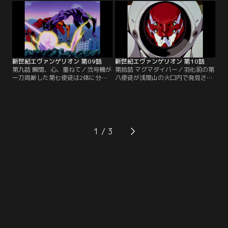
如暴走を始める。動力源である原子
ジとの出会いが待っていた。強気で
炉の炉心融解の危機が迫る。ミサト
自己主張の強いアスカは、シンジを
は単独でJ.A.に乗り込み、プログラ
ライバル視する。そこに第六使徒が
ム消去のパスワードを入力しようと
来襲。アスカはシンジと共に弐号機
するが……。【提供：バンダイチャ
に乗り込み、出撃するが--。【提
ンネル】
供：バンダイチャンネル】
新世紀エヴァンゲリオン 第09話
新世紀エヴァンゲリオン 第10話
第九話 瞬間、心、重ねて／弐号機が
第拾話 マグマダイバー／羽化前の第
一刀両断した第七使徒は2体に分離
八使徒が浅間山の火口内で発見され
再生し、EVAを倒す。N2爆雷によっ
た。ネルフは使徒を生きたまま捕
て足止めに成功するも、再侵攻は時
獲・回収する作戦、A-17を発令。3
間の問題だった。2体の使徒を倒す
体のEVAのうち、唯一極地戦用特殊
のは、両方の核に同時に荷重攻撃を
装備に対応可能な弐号機を駆り、ア
加えるしかない。ミサトはシンジ、
スカは火口へ降下する。だが、捕獲
アスカのコンビネーションを完璧に
が終了したと思われた時、使徒が羽
1
すべく、ユニゾンの訓練を開始す
化を開始。灼熱のマグマの中で、ア
る。【提供：バンダイチャンネル】
スカの孤独な戦いが始まった。【提
供：バンダイチャンネル】