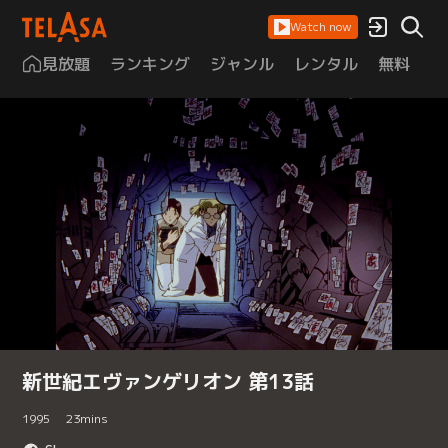
Watch now
見放題
ランキング
ジャンル
レンタル
無料
は
新世紀エヴァンゲリオン 第13話
1995
23
mins