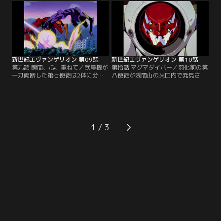
如暴走を始める。動力源である原子
ジとの出会いが待っていた。強気で
炉の炉心融解の危機が迫る。ミサト
自己主張の強いアスカは、シンジを
は単独でJ.A.に乗り込み、プログラ
ライバル視する。そこに第六使徒が
ム消去のパスワードを入力しようと
来襲。アスカはシンジと共に弐号機
するが……。【提供：バンダイチャ
に乗り込み、出撃するが--。【提
ンネル】
供：バンダイチャンネル】
新世紀エヴァンゲリオン 第09話
新世紀エヴァンゲリオン 第10話
第九話 瞬間、心、重ねて／弐号機が
第拾話 マグマダイバー／羽化前の第
一刀両断した第七使徒は2体に分離
八使徒が浅間山の火口内で発見され
再生し、EVAを倒す。N2爆雷によっ
た。ネルフは使徒を生きたまま捕
て足止めに成功するも、再侵攻は時
獲・回収する作戦、A-17を発令。3
間の問題だった。2体の使徒を倒す
体のEVAのうち、唯一極地戦用特殊
のは、両方の核に同時に荷重攻撃を
装備に対応可能な弐号機を駆り、ア
加えるしかない。ミサトはシンジ、
スカは火口へ降下する。だが、捕獲
アスカのコンビネーションを完璧に
が終了したと思われた時、使徒が羽
1
すべく、ユニゾンの訓練を開始す
化を開始。灼熱のマグマの中で、ア
る。【提供：バンダイチャンネル】
スカの孤独な戦いが始まった。【提
供：バンダイチャンネル】