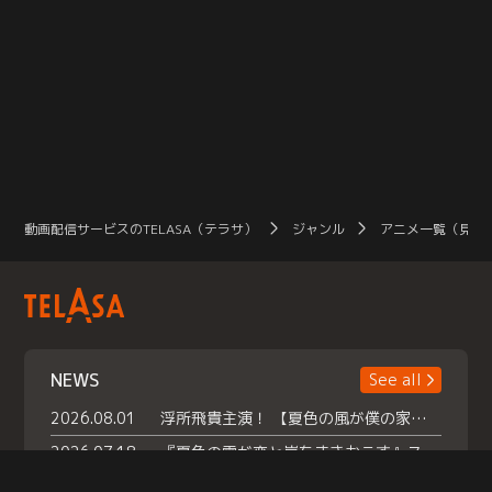
動画配信サービスのTELASA（テラサ）
ジャンル
アニメ一覧（見放
NEWS
See all
2026.08.01
浮所飛貴主演！ 【夏色の風が僕の家にやってきた】 本日よりテラサで独占配信スタート！
2026.07.18
『夏色の雲が恋と嵐をまきおこす』スペシャルメイキング 【Part1】2026年７月18日（土）23時30分～配信スタート！話題のシーンの裏側を大公開！豪華キャスト大集合！ 『武宮家 真夏の家族会議』開催！
2026.07.15
救命医・遥（今田）の《心揺さぶる過去》や、 麻酔科医・権野（船越英一郎）の《謎多きプライベート》など… 《知られざるエピソード》を独占配信！