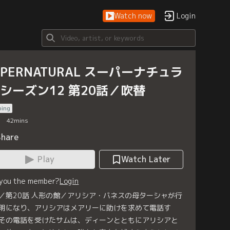
Watch now
Login
UPERNATURAL スーパーナチュラ
 シーズン12 第20話／吹替
bing
42
mins
Share
Play
Watch Later
 you the member?
Login
／第20話 人形の館／アリシア・バネスの母ターシャが行
明になり、アリシアはメアリーに助けを求めて電話す
その電話を受けたサムは、ディーンとともにアリシアと