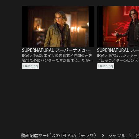
自分の命を守るため懸命に闘っていた。
たくないと思うが、彼女
に行くと言い張る。一方
シファーが、ビンス・ビ
ック・スターの体を乗っ
知る。
SUPERNATURAL スーパーナチュラル シーズン12 第06話／吹替
吹替／第6話 エイサのお葬式／仲間の死を
吹替／第7話 ルシファー
悼むためにハンターたちが集まる。だがそ
／ロックスターのビンス
こで、一人ずつ悪魔に倒され始め、サムと
ったルシファーは、自分
Dubbing
Dubbing
ディーンとメアリーは…。
何でもしてくれるという
シファーは、自分がそん
ことに興奮し、極秘のVI
いて観客全員を殺すこと
ィーン、カスティエルは
画を阻止するために…。
動画配信サービスのTELASA（テラサ）
ジャンル