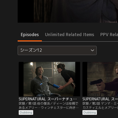
Episodes
Unlimited Related Items
PPV Rel
シーズン12
SUPERNATURAL スーパーナチュラル シーズン12 第01話／吹替
吹替／第1話 母の復活／ディーンは母親で
吹替／第2話 マンマ・
あるメアリー・ウィンチェスターに向き合
カスティエルとメアリー
うことになり、大きく心を揺さぶられる。
めの手掛かりをつかみ、
Dubbing
Dubbing
一方、サムは賢人のトニに撃たれて以来、
ディーンは、メアリーを