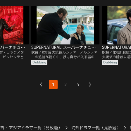
はどうしても一緒
ルシファーを追跡するため、しぶしぶクラ
てを崩壊させてし
クラウリーは、ル
ウリーと組むことになる。
抱えているという
ンセンテというロ
は、最近メアリー
取っていることを
ようともがき苦し
SUPERNATURAL スーパーナチュラル シーズン12 第07話／吹替
SUPERNATURAL スーパーナチュラル シーズン12 第08話／吹替
 ザ・ロックスター
吹替／第8話 大統領ルシファー／ルシファ
吹替／第9話 脱
・ビンセンテとな
ーの追跡が続く中、彼は自分が入る器の力
大統領の暗殺未遂
が望めばファンは
と影響力を探求するあまり、とうとうホワ
ディーンは、政府
Dubbing
Dubbing
ことに気づく。ル
イトハウスにたどり着く。アメリカ合衆国
下の抑留施設から
な力を持っている
の大統領は、何も知らずにこの悪魔と取引
を見いださなけれ
Pコンサートを開
を行い、サムとディーン、カスティエル、
息子たちを捜し出
を企む。サムとデ
クラウリー、そしてロウィーナは、一丸と
カスティエルは、
1
2
3
、ルシファーの計
なってダークロードと闘う。
からの協力を得よ
海外・アジアドラマ一覧（見放題）
海外ドラマ一覧（見放題）