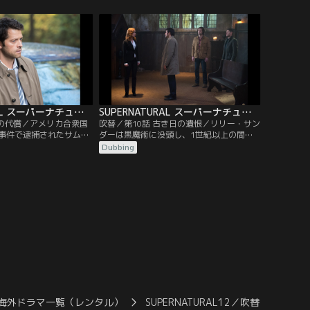
まうほどの大きな秘密を
師の集団がヒットラー総督を蘇らせようと
ことに気づく。ディーン
するのを急いで阻止しなければならない。
が下した決断を受け入れ
む。
SUPERNATURAL スーパーナチュラル シーズン12 第09話／吹替
SUPERNATURAL スーパーナチュラル シーズン12 第10話／吹替
獄の代償／アメリカ合衆国
吹替／第10話 古き日の遺恨／リリー・サン
事件で逮捕されたサムと
ダーは黒魔術に没頭し、1世紀以上の間そ
が運営する人里離れた地
の能力に磨きをかけながら自分の家族を殺
Dubbing
何とかして抜け出す方法
した天使たちに復讐する時を待っている。
ばならなかった。一方、
カスティエルがそんなリリーの次の犠牲者
すと決意したメアリーと
になるのを阻止するため、サムとディーン
そのために意外な情報源
は速やかに行動しなければならない。
うとする。
海外ドラマ一覧（レンタル）
SUPERNATURAL12／吹替
SUP