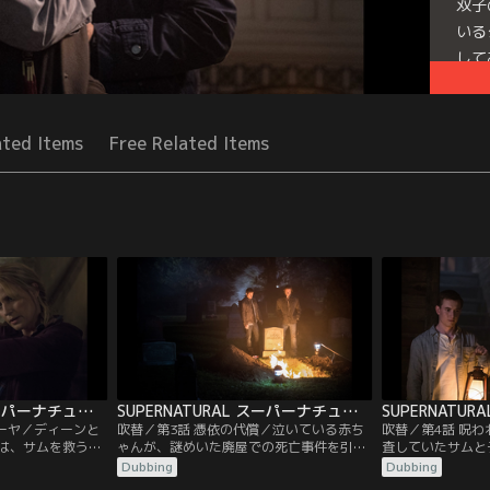
双子
いる
して
が監
Seri
ated Items
Free Related Items
SUPERNATURAL スーパーナチュラル シーズン12 第02話／吹替
SUPERNATURAL スーパーナチュラル シーズン12 第03話／吹替
ミーヤ／ディーンと
吹替／第3話 憑依の代償／泣いている赤ち
吹替／第4話 呪
は、サムを救うた
ゃんが、謎めいた廃屋での死亡事件を引き
査していたサムと
救出へと向かう。
起こし、メアリー、サムとディーンは事件
ずに暮らしている
Dubbing
Dubbing
危険な目に遭わせ
の調査に乗り出す。一方、カスティエルは
く。兄弟は、その