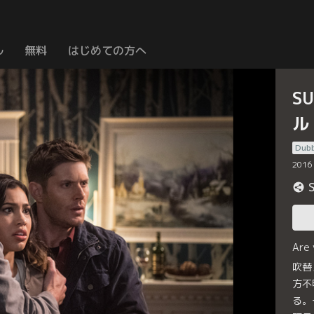
ル
無料
はじめての方へ
S
ル
Dub
2016
Are
吹替
方不
る。