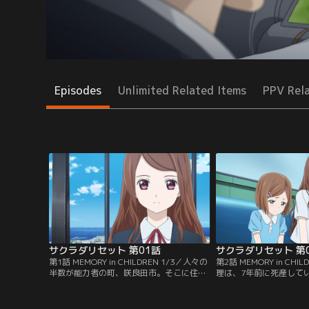
Episodes
Unlimited Related Items
PPV Rel
サクラダリセット 第01話
サクラダリセット 第
第1話 MEMORY in CHILDREN 1/3／人々の
第2話 MEMORY in CHI
半数が能力者の町、咲良田市。そこに住む
理は、7年前に死産して
少年・浅井ケイは、自分の記憶を完全に保
春埼が仲良くなったクラ
持し続ける能力を持っていた。彼は、同級
なら存在しない人間だっ
生・相麻菫の紹介で、感情の欠けた少女・
愛し続ける事に疲れて、