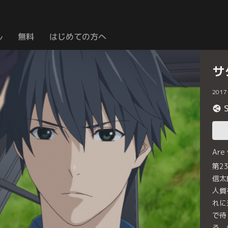
ル
無料
はじめての方へ
サ
2017
Are
第23
信太
人質
れに
で待
る。