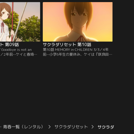
たものを消す』能力を持
で、ビー玉の中に入ってしまったのであ
依頼とは別の目的、「マ
る。リセットを使って、事件が起きる前の
に入れるため、ケイたち
状態に戻すよう指示する津島。しかしケイ
はリセットをせず…。
ト 第09話
サクラダリセット 第10話
Goodbye is not an
第10話 MEMORY in CHILDREN 3/3／4年
 say／2年前--ケイと春埼美
前--小学6年生の夏休み、ケイは『咲良田』
の頃。相麻菫が死んだ
を訪れた。そこで初めて『能力』を目にし
なっていた。お互いもう
たケイは、咲良田と能力について興味を持
なくなり、ケイも春埼を
ち、調査を開始する。そうするうちに、自
に、奉仕部から依頼が入
分にも能力が開花するケイ。『記憶』とい
るため、2人は久しぶり
う能力を得たケイのもとに『管理局』から
のコンタクトがある。
・青春一覧（レンタル）
サクラダリセット
サクラダリセット 