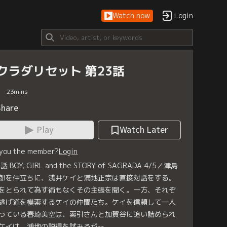
Watch now
Login
クラダリセット 第23話
23
mins
Share
Play
Watch Later
 you the member?
Login
話 BOY, GIRL and the STORY of SAGRADA 4/5／津島
郎を仲立ちに、浅井ケイと浦地正宗は直接対話をする。
をとられて為す術もなくその主張を聞く。一方、それぞ
逃げ道を模索するケイの仲間たち。ケイを信頼して一人
っている春埼美空は、索引さんと加賀谷に追い詰められ
ケイは、浦地の説得を試みるが--。