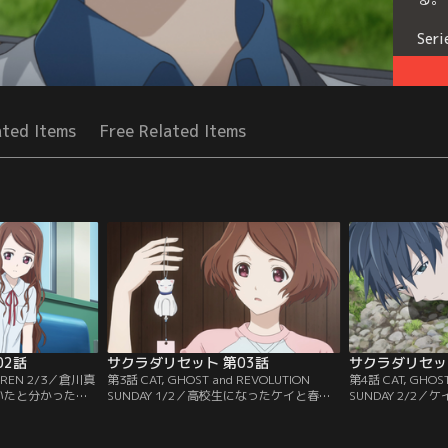
Seri
ated Items
Free Related Items
02話
サクラダリセット 第03話
サクラダリセッ
LDREN 2/3／倉川真
第3話 CAT, GHOST and REVOLUTION
第4話 CAT, GHOST
いたと分かった。
SUNDAY 1/2／高校生になったケイと春埼
SUNDAY 2/2
カワマリは、本当
は、奉仕クラブで活動していた。能力を使
は、記憶が欠落し
た。母親はマリを
い、様々な問題を解決するのである。村瀬
の能力によって、
彼女を『管理局』
陽香という少女から、死んだ猫を生き返ら
そして事件は殺人