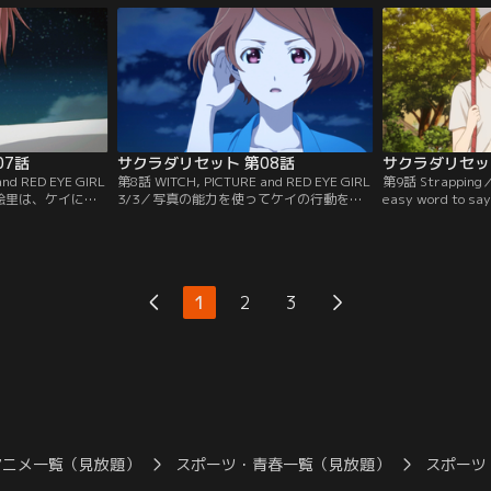
ろうと決意してい
せて欲しいという依頼を受ける。しかし依
村瀬陽香は『触れ
、春埼の感情とク
頼には、腑に落ちない事がたくさんあっ
っていた。そして
戻すために行動を
た。情報屋の「非通知くん」に協力を求め
クガフィン」を手
ると…。
に近付いていた。
07話
サクラダリセット 第08話
サクラダリセッ
nd RED EYE GIRL
第8話 WITCH, PICTURE and RED EYE GIRL
第9話 Strapping／
絵里は、ケイに敵
3/3／写真の能力を使ってケイの行動を封
easy word to
リセット能力を奪
じた岡絵里は、春埼美空のリセット能力を
空がまだ中学2年
昔、家庭の事情で
奪おうと迫る。一方、『名前を持たないシ
後、2人は疎遠に
イによって救われ
ステム』である「魔女」は、一つの計画を
屋上に行くことも
変わってしまった
進めていた。佐々野もまた能力の秘密を隠
避けていた。そこ
言うのだ。ケイの
したまま行動を開始する。さらなる力を望
る。問題を解決す
1
2
3
瀬は…。
む岡絵里は、魔女の未来視能力をも狙
に会うのだが…。
い…。
アニメ一覧（見放題）
スポーツ・青春一覧（見放題）
スポーツ