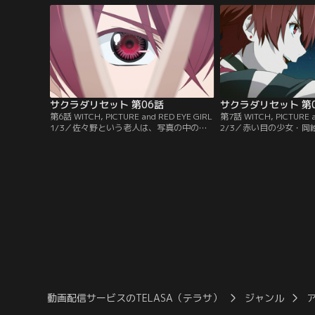
春埼美空と出会う。春埼は、世界を最大3
に預けて、咲良田から去
日前の状態に戻す『リセット』という能力
た。それを知ったケイは
を持っていた。そして、泣いている人を見
ラカワマリの幸せを取り
たらリセットすると言う。
開始する。
サクラダリセット 第06話
サクラダリセット 第
第6話 WITCH, PICTURE and RED EYE GIRL
第7話 WITCH, PICTURE a
1/3／佐々野という老人は、写真の中の世
2/3／赤い目の少女・岡
界に入る能力を持っていた。しかし「赤い
対心を持ち、春埼美空の
目をした少女」によって能力を失ったと言
うと言う。岡絵里はその
う。能力をとりもどすため『マクガフィ
苦しんでいたところをケ
ン』が欲しいという佐々野。しかしケイは
た。しかし、その頃とは
「マクガフィン」では解決しないと言う。
今のケイを憎んでいると
事件の調査を始めるケイと春埼。
依頼で調査をしていた村
動画配信サービスのTELASA（テラサ）
ジャンル