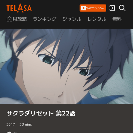
Watch now
見放題
ランキング
ジャンル
レンタル
無料
は
サクラダリセット 第22話
2017
23
mins