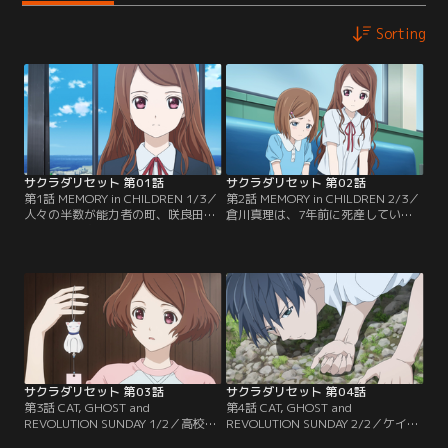
Sorting
サクラダリセット 第01話
サクラダリセット 第02話
第1話 MEMORY in CHILDREN 1/3／
第2話 MEMORY in CHILDREN 2/3／
人々の半数が能力者の町、咲良田
倉川真理は、7年前に死産していた
市。そこに住む少年・浅井ケイは、
と分かった。春埼が仲良くなったク
自分の記憶を完全に保持し続ける能
ラカワマリは、本当なら存在しない
力を持っていた。彼は、同級生・相
人間だった。母親はマリを愛し続け
麻菫の紹介で、感情の欠けた少女・
る事に疲れて、彼女を『管理局』に
春埼美空と出会う。春埼は、世界を
預けて、咲良田から去ろうと決意し
最大3日前の状態に戻す『リセッ
ていた。それを知ったケイは、春埼
ト』という能力を持っていた。そし
の感情とクラカワマリの幸せを取り
て、泣いている人を見たらリセット
戻すために行動を開始する。
すると言う。
サクラダリセット 第03話
サクラダリセット 第04話
第3話 CAT, GHOST and
第4話 CAT, GHOST and
REVOLUTION SUNDAY 1/2／高校生
REVOLUTION SUNDAY 2/2／ケイの
になったケイと春埼は、奉仕クラブ
前に現れた皆実未来は、記憶が欠落