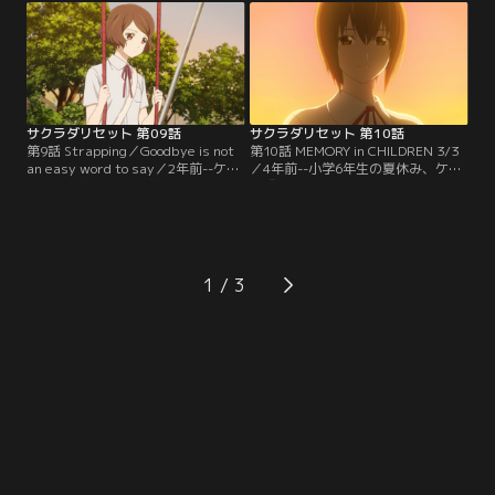
でいたところをケイによって救われ
ム』である「魔女」は、一つの計画
た。しかし、その頃とは変わってし
を進めていた。佐々野もまた能力の
まった今のケイを憎んでいると言う
秘密を隠したまま行動を開始する。
のだ。ケイの依頼で調査をしていた
さらなる力を望む岡絵里は、魔女の
村瀬は…。
未来視能力をも狙い…。
サクラダリセット 第09話
サクラダリセット 第10話
第9話 Strapping／Goodbye is not
第10話 MEMORY in CHILDREN 3/3
an easy word to say／2年前--ケイ
／4年前--小学6年生の夏休み、ケイ
と春埼美空がまだ中学2年の頃。相
は『咲良田』を訪れた。そこで初め
麻菫が死んだ後、2人は疎遠になっ
て『能力』を目にしたケイは、咲良
ていた。お互いもう屋上に行くこと
田と能力について興味を持ち、調査
もなくなり、ケイも春埼を避けてい
を開始する。そうするうちに、自分
た。そこに、奉仕部から依頼が入
にも能力が開花するケイ。『記憶』
る。問題を解決するため、2人は久
という能力を得たケイのもとに『管
1
しぶりに会うのだが…。
理局』からのコンタクトがある。