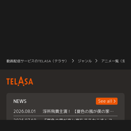
動画配信サービスのTELASA（テラサ）
ジャンル
アニメ一覧（見放
NEWS
See all
2026.08.01
浮所飛貴主演！ 【夏色の風が僕の家にやってきた】 本日よりテラサで独占配信スタート！
2026.07.18
『夏色の雲が恋と嵐をまきおこす』スペシャルメイキング 【Part1】2026年７月18日（土）23時30分～配信スタート！話題のシーンの裏側を大公開！豪華キャスト大集合！ 『武宮家 真夏の家族会議』開催！
2026.07.15
救命医・遥（今田）の《心揺さぶる過去》や、 麻酔科医・権野（船越英一郎）の《謎多きプライベート》など… 《知られざるエピソード》を独占配信！