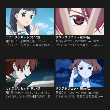
で活動していた。能力を使い、様々
していた。「非通知くん」の能力に
な問題を解決するのである。村瀬陽
よって、情報を吸われたからだ。そ
香という少女から、死んだ猫を生き
して事件は殺人事件に発展する。一
返らせて欲しいという依頼を受け
方で村瀬陽香は『触れたものを消
る。しかし依頼には、腑に落ちない
す』能力を持っていた。そして依頼
事がたくさんあった。情報屋の「非
とは別の目的、「マクガフィン」を
通知くん」に協力を求めると…。
手に入れるため、ケイたちに近付い
ていた。
サクラダリセット 第05話
サクラダリセット 第06話
第5話 ビー玉世界とキャンディーレ
第6話 WITCH, PICTURE and RED
ジスト／三ヶ月前。入学式を終えた
EYE GIRL 1/3／佐々野という老人
ばかりのケイと春埼は、津島によっ
は、写真の中の世界に入る能力を持
て奉仕クラブに入部させられる。そ
っていた。しかし「赤い目をした少
して、最初の依頼を押しつけられ
女」によって能力を失ったと言う。
る。世良佐和子という少女が能力
能力をとりもどすため『マクガフィ
で、ビー玉の中に入ってしまったの
ン』が欲しいという佐々野。しかし
である。リセットを使って、事件が
ケイは「マクガフィン」では解決し
起きる前の状態に戻すよう指示する
ないと言う。事件の調査を始めるケ
津島。しかしケイはリセットをせ
イと春埼。
ず…。
サクラダリセット 第07話
サクラダリセット 第08話
第7話 WITCH, PICTURE and RED
第8話 WITCH, PICTURE and RED
EYE GIRL 2/3／赤い目の少女・岡絵
EYE GIRL 3/3／写真の能力を使って
里は、ケイに敵対心を持ち、春埼美
ケイの行動を封じた岡絵里は、春埼
空のリセット能力を奪うと言う。岡
美空のリセット能力を奪おうと迫
絵里はその昔、家庭の事情で苦しん
る。一方、『名前を持たないシステ