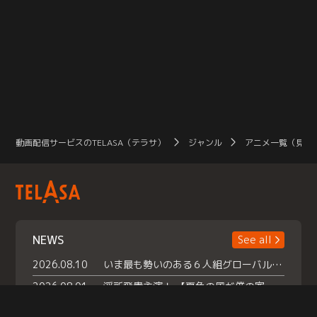
動画配信サービスのTELASA（テラサ）
ジャンル
アニメ一覧（見放
NEWS
See all
2026.08.10
いま最も勢いのある６人組グローバルグル ープ NCT WISHの地上波初冠特番 『NCT WISHの放課後グランプリ』放送決定 メンバーたちが３ペアに分かれ 【平成】をテーマにしたスペシャル企画 で対決 番組撮り下ろしのパフォーマンスも！ TELASA（テラサ）では放送終了後から オリジナルコンテンツを大量配信！
2026.08.01
浮所飛貴主演！ 【夏色の風が僕の家にやってきた】 本日よりテラサで独占配信スタート！
2026.07.18
『夏色の雲が恋と嵐をまきおこす』スペシャルメイキング 【Part1】2026年７月18日（土）23時30分～配信スタート！話題のシーンの裏側を大公開！豪華キャスト大集合！ 『武宮家 真夏の家族会議』開催！