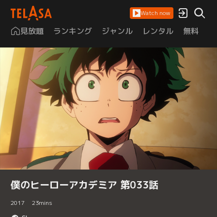
Watch now
見放題
ランキング
ジャンル
レンタル
無料
は
僕のヒーローアカデミア 第033話
2017
23
mins