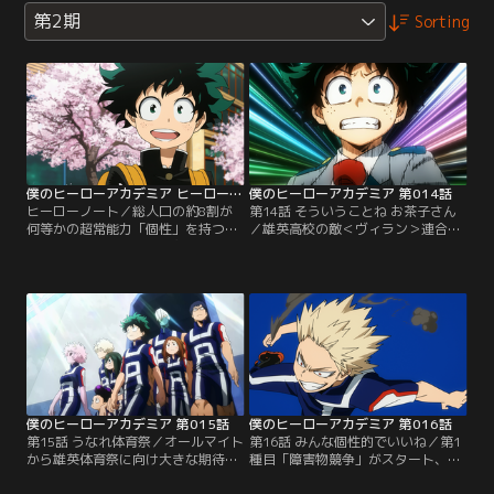
第2期
Sorting
僕のヒーローアカデミア ヒーローノート
僕のヒーローアカデミア 第014話
ヒーローノート／総人口の約8割が
第14話 そういうことね お茶子さん
何等かの超常能力「個性」を持つ世
／雄英高校の敵＜ヴィラン＞連合襲
界で「個性」を持たない主人公・緑
撃事件から2日後。相澤から「雄英
谷出久がヒーローを目指す。「友
高校体育祭」の開催が告げられ、ヒ
情・努力・勝利」の系譜を継ぐ、ジ
ーロー科1-A生徒たちの意気は上が
ャンプ王道アニメ。
る。その中でもお茶子は目の色が変
わり…。
僕のヒーローアカデミア 第015話
僕のヒーローアカデミア 第016話
第15話 うなれ体育祭／オールマイト
第16話 みんな個性的でいいね／第1
から雄英体育祭に向け大きな期待に
種目「障害物競争」がスタート、優
戸惑う出久、他クラスのライバルた
勝候補の轟はすさまじい冷気の“個