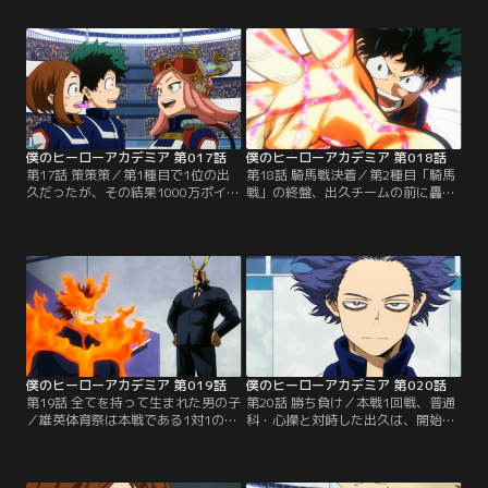
ち、闘志をためる爆豪や轟…。いよ
性”で先行するが、爆豪たちも負け
いよヒーロー候補生たちの祭典「雄
じとその後を追う。そんな中出久
英体育祭」が開幕！
は、機転を利かせた作戦で勝負に挑
む！
僕のヒーローアカデミア 第017話
僕のヒーローアカデミア 第018話
第17話 策策策／第1種目で1位の出
第18話 騎馬戦決着／第2種目「騎馬
久だったが、その結果1000万ポイン
戦」の終盤、出久チームの前に轟チ
トが与えられ、第2種目「騎馬戦」
ームが立ち塞がり、両者は激しく競
で周囲から標的にされてしま
り合う！一方、あくまでトップを目
う！“個性”全開で奪い合うサバイバ
指す爆豪も物間に突進！果たして騎
ルがスタート！
馬戦を制するのは…！？
僕のヒーローアカデミア 第019話
僕のヒーローアカデミア 第020話
第19話 全てを持って生まれた男の子
第20話 勝ち負け／本戦1回戦、普通
／雄英体育祭は本戦である1対1のト
科・心操と対峙した出久は、開始
ーナメント戦へ。そんな中、出久か
早々に心操の“個性”「洗脳」にかか
らオールマイトに似た“なにか”を感
ってしまう。体の自由がきかず、心
じた轟は出久を呼び止め、オールマ
操に操られる出久。場外負けの指示