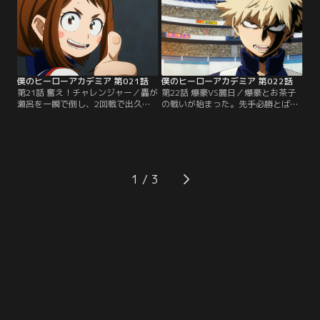
イトを発端とした自らの境遇を話し
に従って歩き出すが…。
始める…。
僕のヒーローアカデミア 第021話
僕のヒーローアカデミア 第022話
第21話 奮え！チャレンジャー／轟が
第22話 爆豪VS麗日／爆豪とお茶子
瀬呂を一瞬で倒し、2回戦で出久と
の戦いが始まった。先手必勝とばか
対戦することになった。上鳴vs塩
りにお茶子は爆豪に突進するが、爆
崎、飯田vs発目、常闇vs八百万、青
豪の「爆破」の前に近づくことがで
山vs芦戸、切島vs鉄哲、個性がぶつ
きない。そんな中、お茶子が仕掛け
かり合う試合が続いていく！
た決死の作戦とは…！？
1