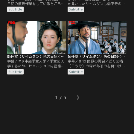
日記の復元作業をしているところに
を見かけたサイムダンは雲平寺の記
現れたミン教授はジユンに探りを入
憶に恐れおののく。彼女はチヒョン
Subtitle
Subtitle
れる。そして夫ミンソクは自分を陥
に気を付けるよう、匿名でギョムに
れた証拠を突き止めるため、ソンギ
手紙を送る。一方、チヒョンの悪事
ャラリーに忍び込むが…。一方、朝
を暴くよう中宗からも密命を受けて
鮮時代。復活したギョムの絵が評判
いたギョムは彼が営む紙物店を探っ
となり、中宗は朝鮮の芸術振興をギ
ていた。その頃、貧しさ故に学堂に
ョムに任せることに。手狭な安国坊
通えないサイムダンの次男ヒョルリ
から寿進坊の屋敷に移ったギョムは
ョンの才能を惜しんだペク講師がサ
その場所を…。
イムダンを訪ねていた。
師任堂（サイムダン）色の日記＜完全版＞ ＃09／字幕
師任堂（サイムダン）色の日記＜完全版＞ ＃10／字幕
字幕／＃9 中部学堂入学／学堂に入
字幕／＃10 因縁の再会／近くに楮
学するため、ヒョルリョンは富豪の
（こうぞ）の森があるのを見つけ、
息子テリョンと対決することに。チ
紙作りを始めるサイムダン。その
Subtitle
Subtitle
ヒョンからテリョンを必ず入学させ
頃、学堂ではギョムの型破りな指導
るよう命じられたフィウムダンは事
法が物議を醸していた。一方、ギョ
前に問題を入手するが、それがギョ
ムの舎弟イム・コッチョンは、チヒ
ムにばれてしまう。だが、ギョムの
ョンの店をフィウムダンが支配して
妙案によって二人とも入学が許可さ
いることや、彼女が正室ではないこ
1
れる。この采配に不満を抱く姉母会
とを突き止める。サイムダンを陥れ
から、ギョムの支援で入学できたと
たいフィウムダンは親子詩画展を思
聞かされたサイムダンは…。
いつき…。