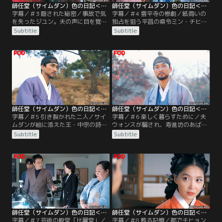
師任堂（サイムダン）色の日記＜完全版＞ ＃03／字幕
師任堂（サイムダン）色の日記＜完全版＞ ＃04／字幕
字幕／＃3 隠された秘密／事故で気
字幕／＃4 雲平寺の惨劇／紙商いの
を失ったジユン。夫の声に目を覚ま
独占を狙う平昌の県令ミン・チヒョ
した彼女は、今見たリアルな朝鮮時
ンは領議政を抱き込み、高麗紙を作
Subtitle
Subtitle
代の夢に呆然とする。それは日記の
る雲平寺に金儲けを持ちかける。同
冒頭部分そっくりだった。日記に金
行していた領議政の息子は、そこで
剛山図の謎が隠されていると確信し
ある絵に書かれた詩を見て錯乱、絵
たジユンは漢文の読める後輩サンヒ
を持っていた流民の子を殺してしま
ョンの助けを借りて解読を進める。
う。ミンはその場の混乱を収めるた
一方、朝鮮時代。ギョムの結婚話を
め、皆殺しを命令。一部始終を草陰
知った王・中宗は湯治のついでにギ
から見ていたサイムダンは絵と詩を
ョムのもとに立ち寄る。
描いたのは自分だと…。
師任堂（サイムダン）色の日記＜完全版＞ ＃05／字幕
師任堂（サイムダン）色の日記＜完全版＞ ＃06／字幕
字幕／＃5 引き裂かれた二人／サイ
字幕／＃6 楽しく暮らすために／夫
ムダンが絵に添えた王・中宗の詩は
ウォンスが騙され、寿進坊のあばら
思わぬ波紋を呼ぶ。政争を恐れた中
家に住まいを決めたサイムダン。そ
Subtitle
Subtitle
宗は詩を贈った元官僚たちを始末
れを知ったギョムは居ても立っても
し、ギョムとサイムダンを別れさせ
居られず、サイムダンの前に現れ、
ろと命令。事情を知ったサイムダン
貧しい暮らしをなじる。しかしサイ
は涙ながらに彼女を慕うイ・ウォン
ムダンはむしろ無為に生きるギョム
スと婚礼を挙げる。ギョムは自分が
が悲しかった。子どもたちと住みや
知らない間にサイムダンが他の男と
すい家を作り上げていくサイムダ
婚礼を挙げたことを知り、ただ茫然
ン。そんな彼女を遠くから見つめる
とする他なかった。
ギョム。
師任堂（サイムダン）色の日記＜完全版＞ ＃07／字幕
師任堂（サイムダン）色の日記＜完全版＞ ＃08／字幕
字幕／＃7 芸術の殿堂「比翼堂」／
字幕／＃8 甦る記憶／都でチヒョン