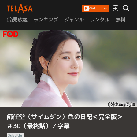
Watch now
見放題
ランキング
ジャンル
レンタル
無料
は
師任堂（サイムダン）色の日記＜完全版＞
＃30（最終話）／字幕
Subtitle