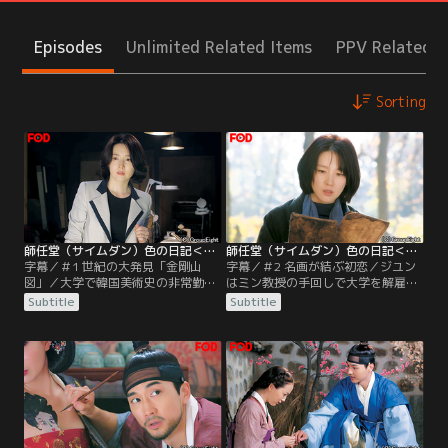
Episodes
Unlimited Related Items
PPV Related I
Sorting
師任堂（サイムダン）色の日記＜完全版＞ ＃01／字幕
師任堂（サイムダン）色の日記＜完全版＞ ＃02／字幕
字幕／＃1 世紀の大発見「金剛山
字幕／＃2 名画が結ぶ初恋／ジユン
図」／大学で韓国美術史の非常勤講
はミン教授の手回しで大学を解雇さ
師をしているソ・ジユンは教授任命
れてしまう。イタリアで偶然入手し
Subtitle
Subtitle
を目前に控え、充実した毎日を送っ
た漢文の日記に“金剛山図”と書かれ
ていた。ところが世紀の大発見とい
ていたことを思い出した彼女は中央
われる「金剛山図」の真偽を巡っ
博物館に勤める親友ヘジョンを訪ね
て、指導教授ミン・ジョンハクの怒
る。--時は変わり、朝鮮時代。好奇
りを買ってしまう。さらに投資会社
心旺盛な少女シン・サイムダンは
を経営する夫が仕事のトラブルに巻
「金剛山図」を一目見ようと絵を所
き込まれて失踪。
有する家に忍び込むが…。