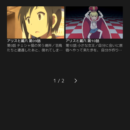
り、はたまた自動車工場の見学に赴
が原因で仲違いするようになった、
いたり。初めての遠出を思う存分、
両親の姿に心を傷め、神様に「優し
楽しむのだった。打ち合わせを終え
くて仲良しのパパとママに戻ります
た蔵六と合流し、中華街へと繰り出
ように」と祈る羽鳥。その祈りは、
した一同だが、その前に現れたのは
思いも寄らぬ形で成就するのだっ
なんと…。
た。
アリスと蔵六 第09話
アリスと蔵六 第10話
第9話 チェシャ猫の笑う場所／羽鳥
第10話 小さな女王／自分に会いに原
たちと遭遇したあと、倒れてしまっ
宿へやって来た歩を、 自分が作り出
た紗名。あさひとよながに助けられ
した世界・ワンダーランドに閉じ込
た彼女は、蔵六の家に運び込まれ
めてしまった紗名。歩から羽鳥の自
る。久しぶりに顔を合わせ、楽しい
宅を聞き出した彼女は、今度は羽鳥
ひと時を過ごす一同。しかし紗名
をワンダーランドへと誘い出す。羽
は、蔵六をひどい目にあわせた羽鳥
鳥を驚かせ、こらしめようとする紗
をこらしめるため、ある作戦を立て
名。しかし対する羽鳥は「自分は悪
1
る……。一方の羽鳥の心境もまた、
い魔女」で、「あなたなんか、ちっ
紗名との出会いをきっかけに大きく
とも怖くないわ」と言い放つ。
変わろうとしていた。