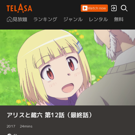
Watch now
見放題
ランキング
ジャンル
レンタル
無料
は
アリスと蔵六 第12話（最終話）
2017
24
mins