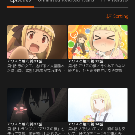
Sorting
アリスと蔵六 第01話
アリスと蔵六 第02話
第1話 赤の女王、逃げる／人里離れ
第2話 アリスの夢／行くあてのない
た深い森、猛烈な風雨が荒れ狂うな
紗名を、ひとまず自宅に引き取るこ
かを走り続ける金髪の少女。そんな
とにした蔵六。昨日の騒ぎがどこに
彼女を追う者たち、そして彼女に手
も報道されていないことを確認する
を差し伸べる者たち。さまざまな思
と、彼は昔馴染みのある男に連絡を
惑が激しく交錯するなか、「紗名」
取る。一方その頃、目を覚ました紗
という名のその少女は、生まれて初
名の前に現れたのは、蔵六の孫娘で
めて外の世界へと飛び出す。……そ
ある早苗。彼女は仕事に出かけた蔵
うして紗名がたどり着いたのは、大
六に代わって、紗名の面倒を頼まれ
勢の人々が行き交う東京の繁華街・
ていた。初めのうちは早苗に警戒心
新宿歌舞伎町…。
を抱いていた紗名だった…。
アリスと蔵六 第03話
アリスと蔵六 第04話
第3話 トランプ／「アリスの夢」を
第4話 人でないモノ／一瞬の隙を突
使って突然、姿を現わした紗名と早
いて、紗名がミニーCらに連れ去ら