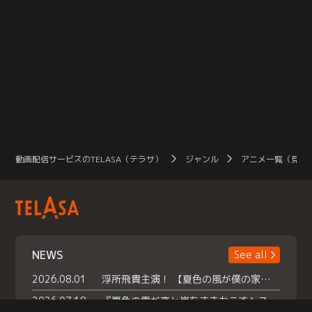
動画配信サービスのTELASA（テラサ）
ジャンル
アニメ一覧（見放
NEWS
See all
2026.08.01
浮所飛貴主演！ 【夏色の風が僕の家にやってきた】 本日よりテラサで独占配信スタート！
2026.07.18
『夏色の雲が恋と嵐をまきおこす』スペシャルメイキング 【Part1】2026年７月18日（土）23時30分～配信スタート！話題のシーンの裏側を大公開！豪華キャスト大集合！ 『武宮家 真夏の家族会議』開催！