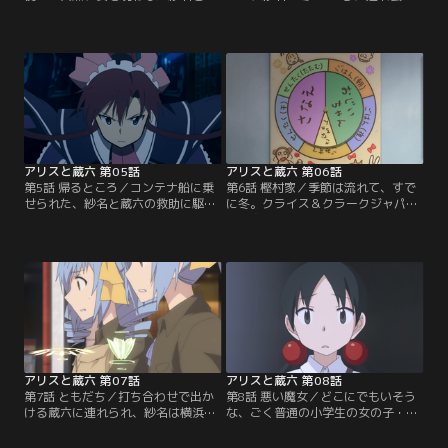
苗に樫村生花は大騒ぎに。ひとまず
れてしまった。事務所に残された蔵
騒動は収まったものの、「アリスの
六は内藤に対し、紗名の正体がいっ
夢」を使わないという約束を破った
たい何者なのか、厳しい口調で問い
紗名を、蔵六は厳しく叱る。そこで
詰める。一方その頃、ミニーCが操
仲裁に入ったのは、蔵六の昔からの
る巨大な「腕」によって、身動きが
顔なじみ・内藤。彼は、蔵六に対し
取れない状態に陥った紗名。彼女に
てある提案をする。一方、紗名の行
対してミニーCはこう問うのだっ
方を追い、鬼頭たちは着実に包囲網
た。「あなたは自分を人間だと思っ
を狭めていき……。
ているんですか？」と……。
アリスと蔵六 第05話
アリスと蔵六 第06話
第5話 帰るところ／コンテナ船に乗
第6話 樫村家／季節は流れて、すで
せられた、紗名と蔵六の救助に駆け
に冬。クライス＆クラークジャパン
つけたのは、内閣情報調査室に所属
の研究所の一件もなんとか無事に終
する一条零と山田のり子だった。彼
結し、蔵六の家にも平穏な日常が戻
女らとともに脱出を目論む紗名の前
ってきた。樫村家の一員として、す
に、再びミニーCが立ちはだかる。
っかり馴染んだ様子の紗名。早苗を
透明かつ自在に動く「腕」で襲い掛
学校に送り出した後は、蔵六ととも
かるミニーCに対し、山田と連携
に樫村生花に向かい、ときには仕事
し、いくつもの能力を使い分けて対
の手伝いに汗を流す……。まだまだ
応する一条。「アリスの夢」同士の
体力的には問題を抱えているもの
激しい戦いが続くかたわら…。
の、紗名は“外”の世界に…。
アリスと蔵六 第07話
アリスと蔵六 第08話
第7話 ともだち／打ち合わせで出か
第8話 悪い魔女／どこにでもいそう
ける蔵六に連れられ、紗名は横浜ま
な、ごく普通の小学生の女の子・敷
で足を延ばすことに。お目付役の一
島羽鳥。彼女はある日、“アリスの
条とともに、海を目にして感動した
夢”の力を発現させた。自分の進学