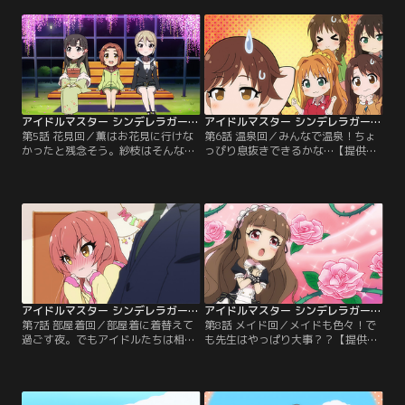
アイドルマスター シンデレラガールズ劇場 第05話
アイドルマスター シンデレラガールズ劇場 第06話
第5話 花見回／薫はお花見に行けな
第6話 温泉回／みんなで温泉！ちょ
かったと残念そう。紗枝はそんな薫
っぴり息抜きできるかな…【提供：
を気遣って…。【提供：バンダイチ
バンダイチャンネル】
ャンネル】
アイドルマスター シンデレラガールズ劇場 第07話
アイドルマスター シンデレラガールズ劇場 第08話
第7話 部屋着回／部屋着に着替えて
第8話 メイド回／メイドも色々！で
過ごす夜。でもアイドルたちは相変
も先生はやっぱり大事？？【提供：
わらず…。【提供：バンダイチャン
バンダイチャンネル】
ネル】