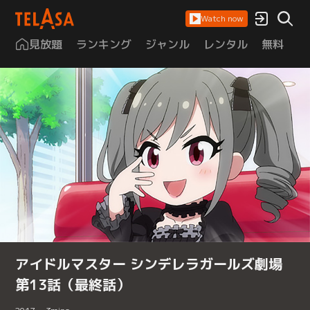
Watch now
見放題
ランキング
ジャンル
レンタル
無料
は
アイドルマスター シンデレラガールズ劇場
第13話（最終話）