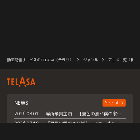
動画配信サービスのTELASA（テラサ）
ジャンル
アニメ一覧（見放
NEWS
See all
2026.08.01
浮所飛貴主演！ 【夏色の風が僕の家にやってきた】 本日よりテラサで独占配信スタート！
2026.07.18
『夏色の雲が恋と嵐をまきおこす』スペシャルメイキング 【Part1】2026年７月18日（土）23時30分～配信スタート！話題のシーンの裏側を大公開！豪華キャスト大集合！ 『武宮家 真夏の家族会議』開催！
2026.07.15
救命医・遥（今田）の《心揺さぶる過去》や、 麻酔科医・権野（船越英一郎）の《謎多きプライベート》など… 《知られざるエピソード》を独占配信！