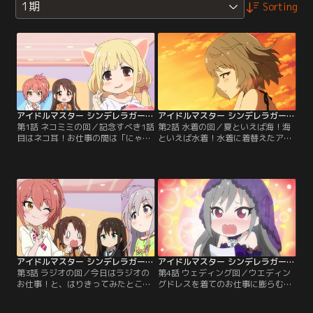
1期
Sorting
アイドルマスター シンデレラガールズ劇場 第01話
アイドルマスター シンデレラガールズ劇場 第02話
第1話 ネコミミの回／記念すべき1話
第2話 水着の回／夏といえば海！海
目はネコ耳！お仕事の間は「にゃ」
といえば水着！水着に着替えたアイ
をつけなきゃだめなのにゃ！【提
ドルたちが…。【提供：バンダイチ
供：バンダイチャンネル】
ャンネル】
アイドルマスター シンデレラガールズ劇場 第03話
アイドルマスター シンデレラガールズ劇場 第04話
第3話 ラジオの回／今日はラジオの
第4話 ウェディング回／ウエディン
お仕事！と、はりきってみたとこ
グドレスを着てのお仕事に膨らむ妄
ろ…。【提供：バンダイチャンネ
想？！アイドルだって女の子。【提
ル】
供：バンダイチャンネル】