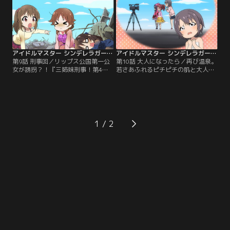
アイドルマスター シンデレラガールズ劇場 第09話
アイドルマスター シンデレラガールズ劇場 第10話
第9話 刑事回／リップス公国第一公
第10話 大人になったら／再び温泉。
女が誘拐？！『三姉妹刑事！第4話
若さあふれるピチピチの肌と大人の
セクシー＆ギルティ』乞うご期待！
魅力…最後はやっぱり【提供：バン
【提供：バンダイチャンネル】
ダイチャンネル】
1