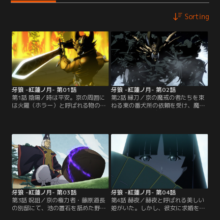
Sorting
牙狼 -紅蓮ノ月- 第01話
牙狼 -紅蓮ノ月- 第02話
第1話 陰陽／時は平安。京の周囲に
第2話 縁刀／京の魔戒の者たちを束
は火羅（ホラー）と呼ばれる物の怪
ねる東の番犬所の依頼を受け、魔戒
が蔓延り、夜な夜な起こる怪異に
騎士見習い・葛城久頼と行動を共に
人々は怯えていた。その一方で、人
することになった雷吼と星明。久頼
知れず火羅と戦う者たちがいた。黄
は魔戒騎士の剣を学ぶため、絶えた
金の鎧を持つ若き魔戒騎士・雷吼と
とされた黄金の鎧を召還できる雷吼
謎多き魔戒法師・星明。新たな怪異
に弟子入りを志願しているのだとい
の噂を聞きつけた雷吼は、火羅の仕
う。一刻も早く父の鎧を受け継ぎた
業ではないかと調べ始めるのだ
いという久頼に雷吼は--。【提供：
が……。【提供：バンダイチャンネ
バンダイチャンネル】
ル】
牙狼 -紅蓮ノ月- 第03話
牙狼 -紅蓮ノ月- 第04話
第3話 呪詛／京の権力者・藤原道長
第4話 赫夜／赫夜と呼ばれる美しい
の別邸にて、池の置石を舐めた野良
姫がいた。しかし、彼女に求婚を望
犬が突如変死を遂げる。原因は自分
む5人の貴族は次々と火羅に襲われ