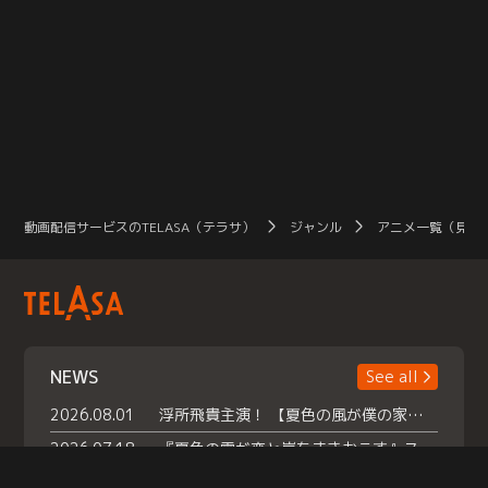
動画配信サービスのTELASA（テラサ）
ジャンル
アニメ一覧（見放
NEWS
See all
2026.08.01
浮所飛貴主演！ 【夏色の風が僕の家にやってきた】 本日よりテラサで独占配信スタート！
2026.07.18
『夏色の雲が恋と嵐をまきおこす』スペシャルメイキング 【Part1】2026年７月18日（土）23時30分～配信スタート！話題のシーンの裏側を大公開！豪華キャスト大集合！ 『武宮家 真夏の家族会議』開催！
2026.07.15
救命医・遥（今田）の《心揺さぶる過去》や、 麻酔科医・権野（船越英一郎）の《謎多きプライベート》など… 《知られざるエピソード》を独占配信！