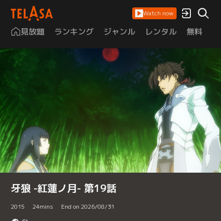
Watch now
見放題
ランキング
ジャンル
レンタル
無料
は
牙狼 -紅蓮ノ月- 第19話
2015
24
mins
End on 2026/08/31