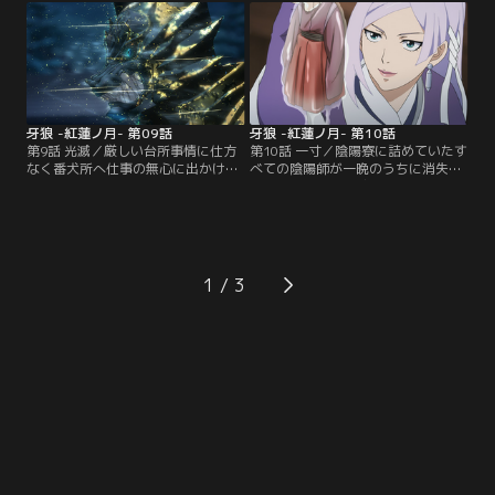
な火羅を解放しようとしていた。京
の腕が出現、床に臥せる新発意を襲
に残された雷吼は星明の過去を知る
い出す。事態を案じた源頼信は星明
ことになり--。【提供：バンダイチ
を訪ねるのだが--。【提供：バンダ
ャンネル】
イチャンネル】
牙狼 -紅蓮ノ月- 第09話
牙狼 -紅蓮ノ月- 第10話
第9話 光滅／厳しい台所事情に仕方
第10話 一寸／陰陽寮に詰めていたす
なく番犬所へ仕事の無心に出かけた
べての陰陽師が一晩のうちに消失す
雷吼は、稲荷から厄介な火羅が現れ
る。火羅の仕業と感じた雷吼と金時
たと聞かされ、星明、金時とともに
は、陰陽師がらみの事件でやる気の
討滅に向かう。黄金の鎧を召還し、
ない星明を尻目に、待ち伏せして火
いつものように火羅を討滅する雷吼
羅を討滅しようと動き出す。思惑ど
だったが、火羅の生み出した闇の影
おり火羅を見つけ出した雷吼だった
響を受けてしまい--。【提供：バン
が、火羅の一撃を受け--。【提供：
1
ダイチャンネル】
バンダイチャンネル】