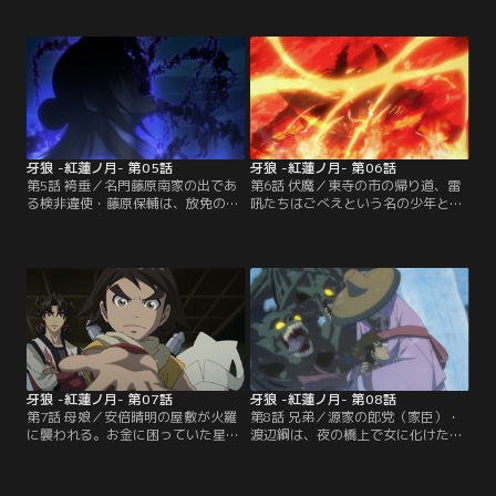
を狙った「呪詛」であると告げら
死んでしまう。自分を救ってくれる
れ、検非違使に巷の陰陽師を残らず
人を探しているのだという赫夜。怪
捕らえるよう命じる道長。星明も悪
しむ星明に雷吼は、赫夜が火羅では
法師として牢に閉じ込められてしま
ないことを証明しようと奔走する-
うが--。【提供：バンダイチャンネ
-。【提供：バンダイチャンネル】
ル】
牙狼 -紅蓮ノ月- 第05話
牙狼 -紅蓮ノ月- 第06話
第5話 袴垂／名門藤原南家の出であ
第6話 伏魔／東寺の市の帰り道、雷
る検非違使・藤原保輔は、放免の小
吼たちはごべえという名の少年と出
袖に想いを寄せていた。放免とは、
会う。ごべえは、病弱の母親と小さ
罪人を探索、捕縛するために検非違
い妹のために珍品を盗み、金に換え
使に使われる前科者。小袖は保輔の
ようとしていた。一方、道満は疫病
好意に気づいているが、貴族と元罪
をもたらす火羅・以津真天を復活さ
人が懇意にすることなど許されるは
せる。その影響が貧民街を中心に出
ずがなく--。【提供：バンダイチャ
始め--。【提供：バンダイチャンネ
ンネル】
ル】
牙狼 -紅蓮ノ月- 第07話
牙狼 -紅蓮ノ月- 第08話
第7話 母娘／安倍晴明の屋敷が火羅
第8話 兄弟／源家の郎党（家臣）・
に襲われる。お金に困っていた星明
渡辺綱は、夜の橋上で女に化けた火
は、藤原道長からの火羅征伐の依頼
羅と出会う。太刀で腕を切り落とし
をしぶしぶ引き受け、一人熊野に向
追い払うも、綱が武門之棟梁・多田
かう。そこでは道満がまたもや強力
新発意の屋敷に戻ると、無数の火羅