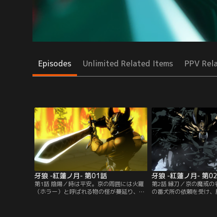
Episodes
Unlimited Related Items
PPV Rel
牙狼 -紅蓮ノ月- 第01話
牙狼 -紅蓮ノ月- 第0
第1話 陰陽／時は平安。京の周囲には火羅
第2話 縁刀／京の魔戒
（ホラー）と呼ばれる物の怪が蔓延り、夜
の番犬所の依頼を受け、
な夜な起こる怪異に人々は怯えていた。そ
葛城久頼と行動を共にす
の一方で、人知れず火羅と戦う者たちがい
吼と星明。久頼は魔戒騎
た。黄金の鎧を持つ若き魔戒騎士・雷吼と
め、絶えたとされた黄金