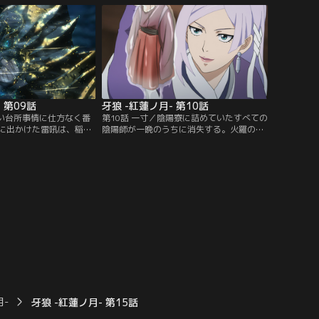
しようと奔走する--。
罪人が懇意にすることなど許されるはずが
チャンネル】
なく--。【提供：バンダイチャンネル】
 第09話
牙狼 -紅蓮ノ月- 第10話
しい台所事情に仕方なく番
第10話 一寸／陰陽寮に詰めていたすべての
に出かけた雷吼は、稲荷
陰陽師が一晩のうちに消失する。火羅の仕
現れたと聞かされ、星
業と感じた雷吼と金時は、陰陽師がらみの
討滅に向かう。黄金の鎧
事件でやる気のない星明を尻目に、待ち伏
のように火羅を討滅する
せして火羅を討滅しようと動き出す。思惑
羅の生み出した闇の影響
どおり火羅を見つけ出した雷吼だったが、
-。【提供：バンダイチャ
火羅の一撃を受け--。【提供：バンダイチ
ャンネル】
月-
牙狼 -紅蓮ノ月- 第15話