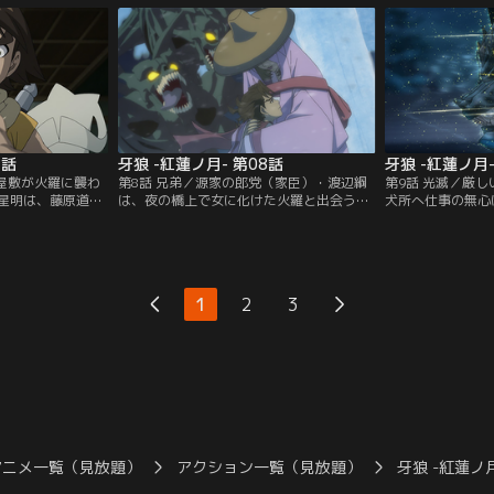
ているのだとい
法師として牢に閉じ込められてしまうが-
はないことを証明
受け継ぎたいとい
-。【提供：バンダイチャンネル】
【提供：バンダイ
提供：バンダイチャ
7話
牙狼 -紅蓮ノ月- 第08話
牙狼 -紅蓮ノ月-
の屋敷が火羅に襲わ
第8話 兄弟／源家の郎党（家臣）・渡辺綱
第9話 光滅／厳
星明は、藤原道長
は、夜の橋上で女に化けた火羅と出会う。
犬所へ仕事の無心
しぶしぶ引き受
太刀で腕を切り落とし追い払うも、綱が武
から厄介な火羅が
そこでは道満がま
門之棟梁・多田新発意の屋敷に戻ると、無
明、金時とともに
しようとしてい
数の火羅の腕が出現、床に臥せる新発意を
を召還し、いつも
星明の過去を知る
襲い出す。事態を案じた源頼信は星明を訪
雷吼だったが、火
：バンダイチャンネ
ねるのだが--。【提供：バンダイチャンネ
を受けてしまい-
1
2
3
ル】
ンネル】
アニメ一覧（見放題）
アクション一覧（見放題）
牙狼 -紅蓮ノ