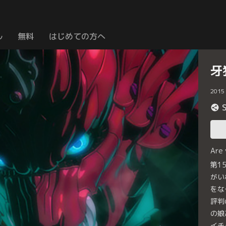
ル
無料
はじめての方へ
牙
2015
Are
第1
がい
をな
評判
の娘
イチ