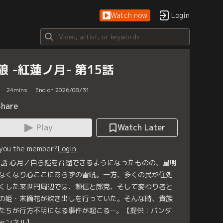
Watch now
Login
狼 -紅蓮ノ月- 第15話
24
mins
End on 2026/08/31
Share
Play
Watch Later
 you the member?
Login
5話 心月／自ら鎧を召還できるようになったものの、星明
なくなり心ここにあらずの雷吼。一方、多くの民が住処
くした来世門周辺では、頼信と郎党、そして変わり者と
の姫・末摘花が炊き出しを行っていた。そんな時、貴族
たちが行方不明になる事件が起こる--。【提供：バンダ
ャンネル】