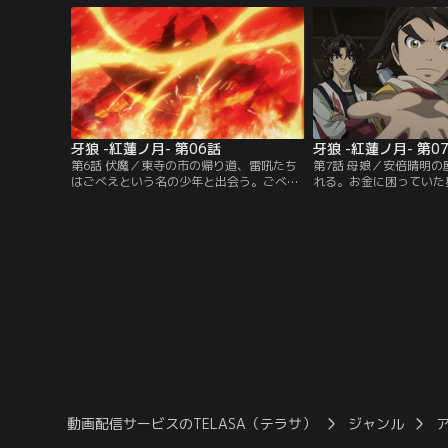
謎多き魔戒法師・星明。新たな怪異の噂を
雷吼に弟子入りを志願し
聞きつけた雷吼は、火羅の仕業ではないか
う。一刻も早く父の鎧を
と調べ始めるのだが……。【提供：バンダ
う久頼に雷吼は--。【
イチャンネル】
ンネル】
牙狼 -紅蓮ノ月- 第06話
牙狼 -紅蓮ノ月- 第0
第6話 伏魔／東寺の市の帰り道、雷吼たち
第7話 母娘／安倍晴明
はごべえという名の少年と出会う。ごべえ
れる。お金に困っていた
は、病弱の母親と小さい妹のために珍品を
からの火羅征伐の依頼を
盗み、金に換えようとしていた。一方、道
け、一人熊野に向かう。
満は疫病をもたらす火羅・以津真天を復活
たもや強力な火羅を解放
させる。その影響が貧民街を中心に出始め-
た。京に残された雷吼は
-。【提供：バンダイチャンネル】
ことになり--。【提供
ル】
動画配信サービスのTELASA（テラサ）
ジャンル