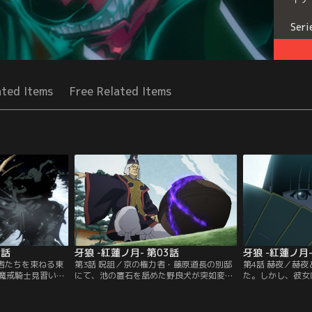
Seri
ated Items
Free Related Items
2話
牙狼 -紅蓮ノ月- 第03話
牙狼 -紅蓮ノ月-
の者たちを束ねる東
第3話 呪詛／京の権力者・藤原道長の別邸
第4話 赫夜／赫
魔戒騎士見習い・
にて、池の置石を舐めた野良犬が突如変死
た。しかし、彼女
ることになった雷
を遂げる。原因は自分を狙った「呪詛」で
は次々と火羅に襲
士の剣を学ぶた
あると告げられ、検非違使に巷の陰陽師を
を救ってくれる人
の鎧を召還できる
残らず捕らえるよう命じる道長。星明も悪
赫夜。怪しむ星明