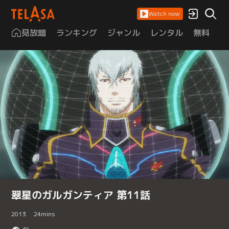
Watch now
見放題
ランキング
ジャンル
レンタル
無料
は
翠星のガルガンティア 第11話
2013
24
mins