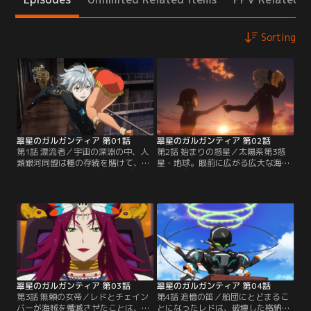
Sorting
翠星のガルガンティア 第01話
翠星のガルガンティア 第02話
第1話 漂流者／宇宙の深淵の中、人
第2話 始まりの惑星／太陽系第3惑
類銀河同盟は種の存続を賭けて、異
星・地球。眼前に広がる広大な海。
形の宇宙生命体群ヒディアーズと終
レドは自分が漂着した惑星が、既に
わることのない戦いを続けていた。
滅んだとされていた地球と知って驚
人類銀河同盟の兵士レドは愛機チェ
く。チェインバーの翻訳機能を通じ
インバーで撤退中、ワープ事故に巻
てガルガンティア船団の人々に話し
き込まれる。レドが気付いた時、チ
かけるレド。一方、船団側も団長補
ェインバーは見知らぬ格納庫に横た
佐のリジットが対話を試みる。だ
わっていた。周囲を取囲む、未知の
が、お互いの会話はすれ違い、緊張
原語を話す、未知の人々。
感が高まっていく。膠着状態がしば
らく続いた後…。
翠星のガルガンティア 第03話
翠星のガルガンティア 第04話
第3話 無頼の女帝／レドとチェイン
第4話 追憶の笛／船団にとどまるこ
バーが海賊を殲滅させたことは、ガ
とになったレドは、破壊した格納庫