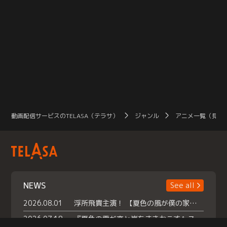
動画配信サービスのTELASA（テラサ）
ジャンル
アニメ一覧（見放
NEWS
See all
2026.08.01
浮所飛貴主演！ 【夏色の風が僕の家にやってきた】 本日よりテラサで独占配信スタート！
2026.07.18
『夏色の雲が恋と嵐をまきおこす』スペシャルメイキング 【Part1】2026年７月18日（土）23時30分～配信スタート！話題のシーンの裏側を大公開！豪華キャスト大集合！ 『武宮家 真夏の家族会議』開催！