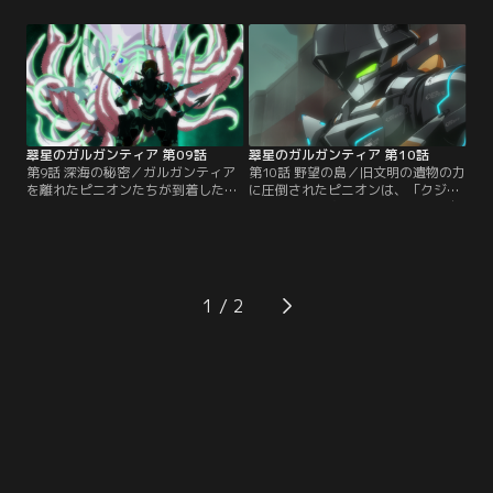
したことは瞬く間にガルガンティア
らはるか遠くにあるという計測結果
全体に広がり、船団の中には不安が
を報告する。超光速航法が使えない
渦巻く。一方レドは、ヒディアーズ
以上、同盟への復帰は不可能。葬儀
の侵攻が地球にまで及んでいるので
の準備が進む中、大船主フランジが
はないかと、臨戦態勢をとる。地球
離脱を表明。リジットと船主たちの
でも戦争をするのかと、エイミーに
溝はさらに深まる。
責められてもレドの信念は…。
翠星のガルガンティア 第09話
翠星のガルガンティア 第10話
第9話 深海の秘密／ガルガンティア
第10話 野望の島／旧文明の遺物の力
を離れたピニオンたちが到着したの
に圧倒されたピニオンは、「クジラ
は「霧の海」。霧の中には旧文明の
イカを倒し、宝を手に入れたのは自
海上プラントがあり、その海底には
分たちだ。近づく船は容赦なく沈め
お宝が多数眠るはずの施設があるの
る」と無線で宣言する。それを聞い
だ。遺跡として静かに眠る海底施設
たガルガンティア船団にも衝撃が走
に、ピニオンはかつて兄とともに潜
る。レドとチェインバーがクジライ
ろうと試みたことがあった。だがそ
カを殲滅したと知って動揺を隠せな
1
こを巣とするクジライカの大群に襲
いエイミー。一方レドは、海底遺跡
われ、兄は命を落とした。
の中で手に入れた記憶媒体を通じ
て…。