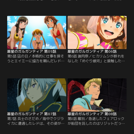
ルガンティア船団にショックを与え
の修理費を労働でまかなうよう言い
る。仲間を殺された以上、海賊から
渡される。チェインバーを使って簡
の報復は必至だからだ。船団長フェ
単な荷運びを手伝い始めたが、仕事
アロックらは海賊の動向を探ること
に慣れないレドは失敗ばかり。レド
を最優先に決める。レドとチェイン
の様子を見に来たエイミーは、手持
バーを戦いに巻き込んだことを謝り
ちぶさたなレドを会話に誘う。レド
に来るエイミー。また、ベローズ
は、エイミーと会話するうちに、家
は、海賊の生き方と、船団の生き方
族や社会に関して自分の常識が彼女
の違いをレドに説く。
とまったく異なることを…。
翠星のガルガンティア 第05話
翠星のガルガンティア 第06話
第5話 凪の日／本格的に仕事を探そ
第6話 謝肉祭／ヒカリムシが群れを
うとエイミーに協力を頼んだレド。
なした「めぐり銀河」と接触したガ
漁業、農工業、サルベージ業といっ
ルガンティア。そこは絶好の漁場
たさまざまな職業を紹介してもらう
だ。漁の仕事を手伝うことにしたレ
が、なかなか決まらない。そんな
ドは、潜水ユンボロを使って参加す
時、風がやむ「凪」の日がやってき
るがあえなく失敗。そんなレドをピ
て、船団が修理のため停止する。修
ニオンが飲みに誘う。そこにベロー
理屋以外にとってのちょっとした息
ズも現れ賑やかな席になる。レドは
抜きの時間。ピニオンがレドやエイ
大漁の祭りのステージでサーヤやメ
ミーをバーベキューパーティーに誘
ルティとともに踊り子として踊るエ
いにきた。
イミーの姿を見つける。
翠星のガルガンティア 第07話
翠星のガルガンティア 第08話
第7話 兵士のさだめ／海中でクジラ
第8話 離別／急逝したフェアロック
イカに遭遇したレドは、その姿がヒ
が船団を託したのはリジットだっ
ディアーズと酷似していたため攻撃
た。そのころ、チェインバーがレド
し、殺してしまう。レドが禁忌を犯
に、地球は人類銀河同盟の勢力圏か