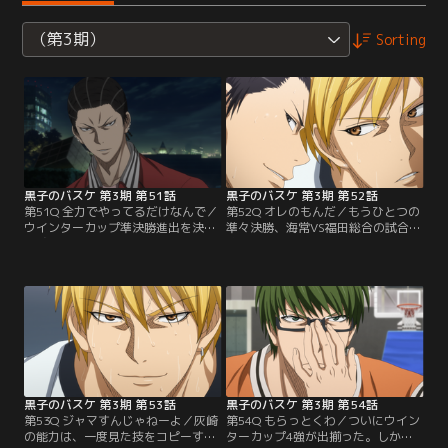
（第3期）
Sorting
黒子のバスケ 第3期 第51話
黒子のバスケ 第3期 第52話
第51Q 全力でやってるだけなんで／
第52Q オレのもんだ／もうひとつの
ウインターカップ準決勝進出を決め
準々決勝、海常VS福田総合の試合が
た誠凛高校バスケットボール部。
始まった。黄瀬にとって灰崎は、一
「キセキの世代」の青峰擁する桐皇
度も勝てなかった因縁の相手。帝光
学園、紫原擁する陽泉を立て続けに
中スタメンの一人だっただけあり、
撃破し、すっかり注目校の一つとな
灰崎の実力は確かなものだったが、
った誠凛は、準決勝へ向けて決意を
チームを省みない傍若無人な態度に
新たにする。黒子に背中を押され、
海常メンバーは憤りを感じる。堅実
氷室と和解するために場外へ出た火
なプレイで攻める海常だが、灰崎を
神は…。
止めることができない。
黒子のバスケ 第3期 第53話
黒子のバスケ 第3期 第54話
第53Q ジャマすんじゃねーよ／灰崎
第54Q もらっとくわ／ついにウイン
の能力は、一度見た技をコピーする
ターカップ4強が出揃った。しかし