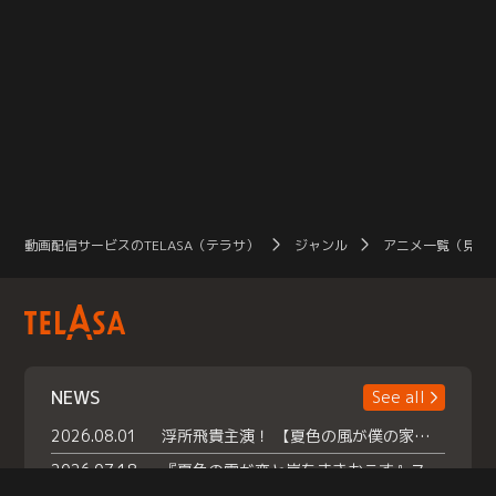
動画配信サービスのTELASA（テラサ）
ジャンル
アニメ一覧（見放
NEWS
See all
2026.08.01
浮所飛貴主演！ 【夏色の風が僕の家にやってきた】 本日よりテラサで独占配信スタート！
2026.07.18
『夏色の雲が恋と嵐をまきおこす』スペシャルメイキング 【Part1】2026年７月18日（土）23時30分～配信スタート！話題のシーンの裏側を大公開！豪華キャスト大集合！ 『武宮家 真夏の家族会議』開催！