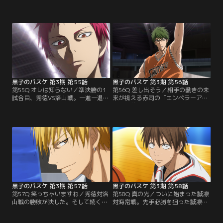
のではなく“奪う”。それぞれの得意
準決勝の試合当日、2人そろってバ
なプレイを封じられ、追い詰められ
スケットシューズを破損した黒子と
ていく海常。コピー能力によって多
火神は、急いで新しいバッシュを買
様な技を持っている黄瀬さえも、試
いに出かける。しかし火神のサイズ
合が進むほどに、使える技のストッ
のバッシュが見つからない！黒子の
クが尽きてきていた。さらに、ハー
提案により桃井に相談すると、なん
ドな試合の中で黄瀬の足も限界に近
とサイズが同じの青峰のバッシュを
づいていて…。
使えばいいという。
黒子のバスケ 第3期 第55話
黒子のバスケ 第3期 第56話
第55Q オレは知らない／準決勝の1
第56Q 差し出そう／相手の動きの未
試合目、秀徳VS洛山戦。一進一退の
来が視える赤司の「エンペラーア
ハイレベルな攻防は、第2クォータ
イ」を前に、打つ手なしと思われた
ーに入り新しい局面に差し掛かる。
秀徳だったが、メンバーの目には再
『無冠の五将』の1人である葉山
び闘志が宿り、『不撓不屈』の精神
は、凄まじいパワーのドリブルを繰
で洛山に立ち向かう！緑間と高尾の
り出し、マッチアップしていた宮地
奇策によって一気に差を縮めにかか
を圧倒する。さらに大坪も根武谷を
るが、それに対し赤司は、あえて自
前にパワー負けしてしまう。緑間以
陣にゴールを決め周囲を震撼させ
外は足手まとい…厳しい言葉が投げ
る。最後まで諦めずに食い下がる秀
かけられた。
徳に、赤司は…。
黒子のバスケ 第3期 第57話
黒子のバスケ 第3期 第58話
第57Q 笑っちゃいますね／秀徳対洛
第58Q 真の光／ついに始まった誠凛
山戦の勝敗が決した。そして続く準
対海常戦。先手必勝を狙った誠凛に
決勝第2試合は、誠凛対海常！試合
対し、黄瀬がまさかの試合開始早々
前のアップから、エースである黄瀬
のパーフェクトコピーを使い、圧倒