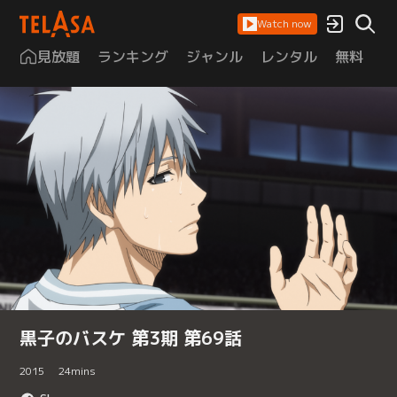
Watch now
見放題
ランキング
ジャンル
レンタル
無料
は
黒子のバスケ 第3期 第69話
2015
24
mins