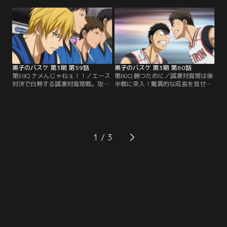
と火神がそれぞれ渾身のシュートを
的な強さを見せつける。完全に出鼻
決めて牽制しあう両校。春の練習試
をくじかれた誠凛は、焦るほどに攻
合以来、初の公式戦での対決に全員
撃が空回りするばかり。浮足立った
が気持ちを高ぶらせていた。誠凛と
チームを立て直さなければならな
の練習試合で人生初の敗北を経験し
い。リコは選手交代を指示する。伊
た黄瀬は、そのリベンジに燃える。
月に代わってコートに立ったのは降
旗だった！
黒子のバスケ 第3期 第59話
黒子のバスケ 第3期 第60話
第59Q ナメんじゃねぇ！！／エース
第60Q 勝つために／誠凛対海常は後
対決で白熱する誠凛対海常戦。攻守
半戦に突入！驚異的な成長を見せる
が逆転し、攻め上がる誠凛。「キセ
火神は、海常のダブルチームをもの
キの世代」と同じ才能を持つ最後の
ともせず、エース黄瀬を欠いた海常
覚醒者…火神はその才能を開花しつ
を圧倒していく。海常は気迫で誠凛
つあった。その脅威を誰よりも感じ
に追いすがるも、誠凛の流れは止め
取る黄瀬。だからこそ絶対に負けた
られずその差は次第に開いていく。
くない！しかし痛めた足を悪化させ
絶体絶命と思われたその時、ついに
1
た黄瀬は、一度ベンチに下がること
黄瀬がコートに戻ってきた！黒子も
となる。一気に誠凛有利の流れかと
それに合わせるかのようにコートに
思われたが…。
戻る。