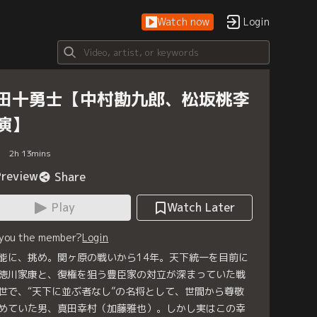
Watch now
Login
田十勇士【中村勘九郎、松坂桃李
演】
2
h
13
mins
Preview
Share
Play
Watch Later
 you the member?
Login
能に、挑め。関ヶ原の戦いから14年。天下統一を目前に
徳川家康と、復権を狙う豊臣家の対立が深まっていた戦
世で、“天下に並ぶ者なし”の名将として、世間から尊敬
めていた男、真田幸村（加藤雅也）。しかし実はこの幸