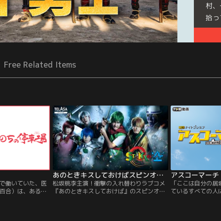
村、
拾っ
Free Related Items
あのときキスしておけばスピンオフドラマ『実写版 SEIKAの空』
アスコーマーチ
で働いていた、医
松坂桃李主演！衝撃の入れ替わりラブコメ
「ここは自分の居
百合）は、ある事
『あのときキスしておけば』のスピンオフ
ているすべての人
、実家の金沢に帰
が5／28（金）ドラマ放送終了後に配信決
高に落ちて、仕方
きに仕事に取り組
定！主人公がこよなく愛する大ヒット漫
きた一人の女の子
は人生の分岐点。
画…劇中にも登場する『SEIKAの空』がま
校生活に戸惑い、