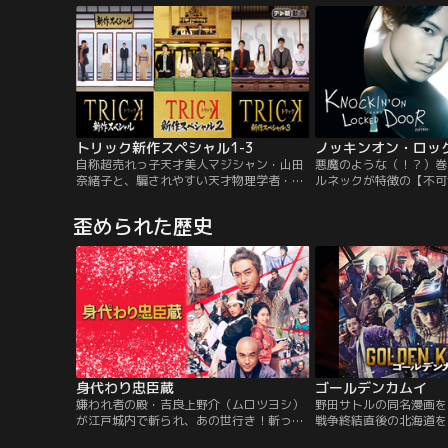
平和をごっつ乱し、世界にめっちゃ混乱を
久々に再会した父（田中
招くことになるんやでえ」そして2023年、
れあいながら「まほろば
宇宙から二つの光が接近。夕飯を待ちわび
として再出発をする。「
るしんのすけに白い光が命中する。
った院長の仙川徹（西田
トリック新作スペシャル1-3
ノッキンオン・ロッ
自称超売れっ子天才美人マジシャン・山田
悪魔のような（！？）巻
奈緒子と、騙されやすい天才物理学者・上
ルネックが特徴の【不可
田次郎の凸凹コンビが、不可思議な現象の
殿場倒理（ごてんば・と
裏に潜む”トリック”を暴く！
や衆人環視の毒殺など不
歪められた歴史
ク＝【HOW】の解明を
の気持ちが理解できず、
繰り出す≪変人≫です。
「地味眼鏡」こと、【不
片無氷雨（かたなし・ひ
身代わり忠臣蔵
ゴールデンカムイ
嫌われ者の殿・吉良上野介（ムロツヨシ）
野田サトルの同名漫画を
が江戸城内で斬られ、あの世行き！斬った
戦争終結直後の北海道を
赤穂藩主は当然切腹。だが、殿を失った吉
族の莫大な埋蔵金を巡る