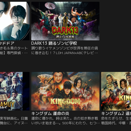
泯）と暮らし、触
さかの実写ドラマ化！？主人公：藤枝喜輝
大切な仲間と、恋
診療所」で在宅医
×ヒロイン：窪塚愛流、さらに松坂桃李、
がら成長していき
まほろば」で出会
井浦新、三浦翔平が全力コスプレ大暴
敏行）は…。
れ…！？SF野菜スペクタクル冒険譚に挑
む！
クドドア
DARK13 踊るゾンビ学校
き毛＆黒のタート
踊り歌うイケメンゾンビが世界を熱狂の渦
能】専門探偵・御
に巻き込む！？LDH JAPAN×ABCテレビ に
うり）。密室犯罪
よるタッグでお届けする、前代未聞のエン
可能犯罪のトリッ
ターテインメントプロジェクト
得意とする半面、人
『DARK13』 始動！DARK13プロジェクト
傍若無人な言動を
とは…EXILE HIROを発起人に、ABCテレビ
一方、スーツ姿の
×LDH JAPANがタッグを組んで放つ、前代
可解】専門探偵・
未聞のエンターテインメントプロジェク
さめ）。
ト！主役は、″DARK13”と呼ばれる13の新
時代ゾンビたち。LDHならではの鍛え抜か
れた″歌い踊るイケメンゾンビ”が、従来の
ゾンビの概念を覆す圧巻のパフォーマンス
で、様々なコンテンツを世界へ発信してい
く。プロジェクトアンバサダーは、THE
キングダム 運命の炎
キングダム2 
JET BOY BANGERZ！″DARK13”のゾンビダ
ンスが、世界を熱狂の渦に巻き込む！今、
実写映画化。日露
運命に導かれ、時は来た。炎の如き熱き戦
命をたぎらせ、生
かつてないムーブメントが、ここから始ま
舞台に、アイヌ民
いがいま始まる--。500年にわたり、七つ
戦国時代、中華・
る！
冒険サバイバルを
の国が争い続ける中国春秋戦国時代。戦災
児として育った信