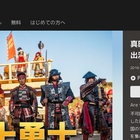
ル
無料
はじめての方へ
真
出
2016
Are
不可
した
国の
を集