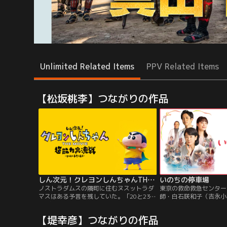
Unlimited Related Items
PPV Related Items
【松坂桃李】つながりの作品
しん次元！クレヨンしんちゃんTHE MOVIE 超能力大決戦 とべとべ手巻き寿司
いのちの停車場
ノストラダムスの隣町に住むヌスットラダ
東京の救命救急センター
マスはある予言を残していた。「20と23が
師・白石咲和子（吉永小
並ぶ年に天から二つの光が降るであろう。
件の責任をとって退職し
一つは暗黒の光、もう一つは小さな白い
郷する。これまでひたむ
【堤幸彦】つながりの作品
光……やがて暗黒の光は強大な力を持ち、
んできた咲和子にとって