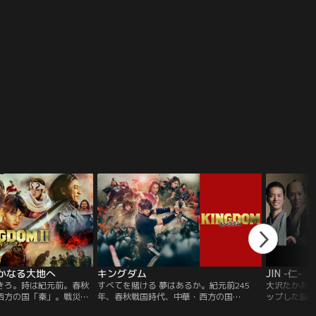
に学業に実習に奮闘しな
こ）と娘の亜美菜（池谷美音）を溺死させ
替わり”ラブ
ます。
たとされる『安住川事件』--。被告人の仁
藤は、日本最難関の大学に現役合格し、大
手都市銀行に就職。
遥かなる大地へ
キングダム
JIN -仁-
きろ。時は紀元前。春秋
すべてを賭ける 夢はあるか。紀元前245
大沢たかお
西方の国「秦」。戦災孤
年、春秋戦国時代、中華・西方の国
ップした脳
は、王弟のクーデターに
「秦」。戦災孤児の少年の信と漂は、いつ
う姿を描い