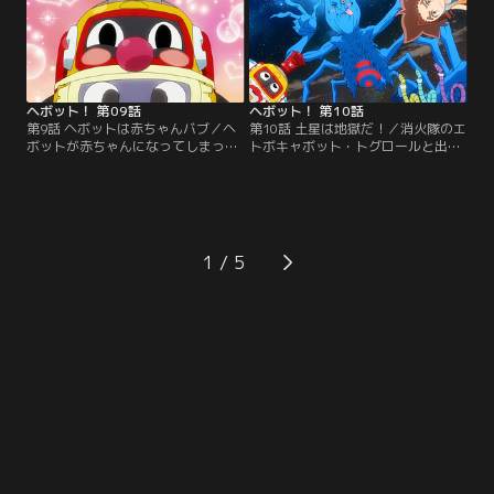
この手を試すがまったく効果なし。
ネジコンビのせいだと言いだし
最後にヘボットが取り出したの
た！？【提供：バンダイチャンネ
は…！【提供：バンダイチャンネ
ル】
ル】
ヘボット！ 第09話
ヘボット！ 第10話
第9話 ヘボットは赤ちゃんバブ／ヘ
第10話 土星は地獄だ！／消火隊のエ
ボットが赤ちゃんになってしまっ
トボキャボット・トグロールと出会
た！そこへ現れたエトボキャボッ
ったヘボットとネジル。そんなと
ト・ダディボアにお世話してもらう
き、ネジルに宇宙からのSOSメール
ため、ダディボア一家と暮らすこと
が届く。何やら大事件と聞きつけ、
となる。ここぞとばかりに甘えまく
ヘボネジコンビとトグロールは宇宙
る赤ちゃん・ヘボ坊にジリリと視線
へと向かった！【提供：バンダイチ
が…！？【提供：バンダイチャンネ
ャンネル】
1
ル】