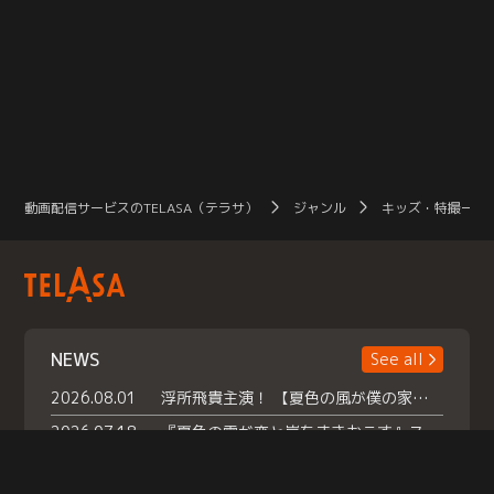
動画配信サービスのTELASA（テラサ）
ジャンル
キッズ・特撮一覧
NEWS
See all
2026.08.01
浮所飛貴主演！ 【夏色の風が僕の家にやってきた】 本日よりテラサで独占配信スタート！
2026.07.18
『夏色の雲が恋と嵐をまきおこす』スペシャルメイキング 【Part1】2026年７月18日（土）23時30分～配信スタート！話題のシーンの裏側を大公開！豪華キャスト大集合！ 『武宮家 真夏の家族会議』開催！
2026.07.15
救命医・遥（今田）の《心揺さぶる過去》や、 麻酔科医・権野（船越英一郎）の《謎多きプライベート》など… 《知られざるエピソード》を独占配信！