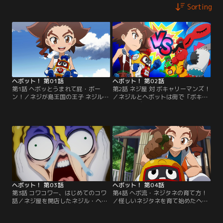
Sorting
ヘボット！ 第01話
ヘボット！ 第02話
第1話 ヘボッとうまれて屁・ボー
第2話 ネジ屋 対 ボキャリーマンズ！
ン！／ネジが島王国の王子 ネジル・
／ネジルとヘボットは街で「ボキャ
ネジールは、11歳の誕生日に父であ
リーマンズ」という3人組に出会っ
る国王から王族の証「ネジ魂」を受
てしまう。ヘボットの頭についてい
け取ることに。そのネジ魂に導かれ
る唯一無二の「ヘボヘボネジ」をか
るままボキャボット「ヘボット」と
けて、ボキャリーマンズがおやじギ
運命の出会いを果たすのだった。
ャグで襲い掛かかってきた！【提
【提供：バンダイチャンネル】
供：バンダイチャンネル】
ヘボット！ 第03話
ヘボット！ 第04話
第3話 コワコワー、はじめてのコワ
第4話 ヘボ流・ネジタネの育て方！
話／ネジ屋を開店したネジル・ヘボ
／怪しいネジタネを育て始めたヘボ
ットの前に、主役の座を狙うモエ
ットとネジル。しかし、一向に上に
ル・カスリーナ・スチャットが現れ
伸びないネジの木に困っていた。そ