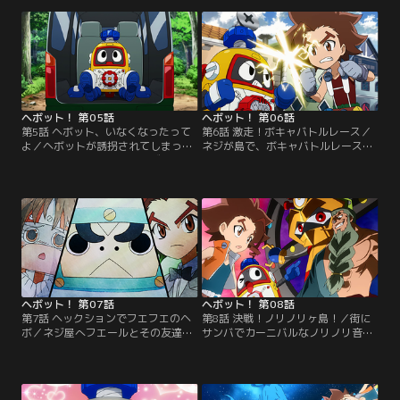
た。主役の座をかけて、そして新し
こへ現れたナガナガ丸のナガナガネ
いネジを求めてネジルとヘボットは
ジを使ってみると…。今度はぐんぐ
不気味な廃工場へと向かうのだっ
ん伸びて止まらなくなってしまっ
た。【提供：バンダイチャンネル】
た！？【提供：バンダイチャンネ
ル】
ヘボット！ 第05話
ヘボット！ 第06話
第5話 ヘボット、いなくなったって
第6話 激走！ボキャバトルレース／
よ／ヘボットが誘拐されてしまっ
ネジが島で、ボキャバトルレースが
た！犯人はボキャリーマンズ。それ
開催されるという。ヘボットとネジ
を目撃していたボキャ美！そして、
ルは、賞品のレアボキャネジといも
いなくなったことに気付かないヘボ
チンで対立し別々のパートナーを組
ットの相棒・ネジル…。ヘボット誘
んで参加することに。しかしレース
拐事件を巡り様々な欲望が錯綜す
にはいくつもの難関が待ち受けてい
る！？【提供：バンダイチャンネ
て…！？【提供：バンダイチャンネ
ル】
ル】
ヘボット！ 第07話
ヘボット！ 第08話
第7話 ヘックションでフエフエのヘ
第8話 決戦！ノリノリヶ島！／街に
ボ／ネジ屋へフエールとその友達の
サンバでカーニバルなノリノリ音楽
ギャクランがやって来た。しゃっく
が鳴り響く。ド派手なアフロ姿でノ
りでボキャネジが止まらなくなり、
リノリに踊り狂う街の人々！困惑の
困っているという。ヘボットとネジ
ヘボネジコンビの前に現れたボキャ
ルはしゃっくりを止めようとあの手
リーマンズが、この騒ぎは全部ヘボ