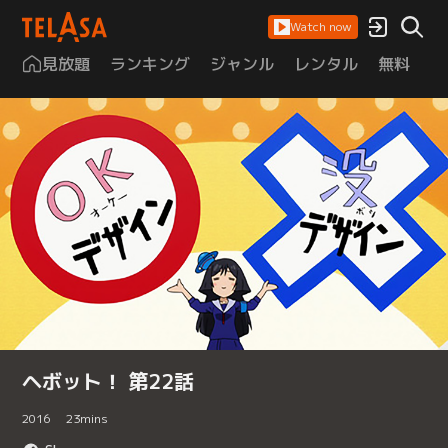
Watch now
見放題
ランキング
ジャンル
レンタル
無料
は
ヘボット！ 第22話
2016
23
mins