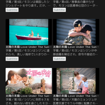
字幕／第3回／モヨンは帰国したシ
字幕／第4回／理事長の嫌がらせ
ジンとデートをやり直す。だが、再
で、モヨンは医療奉仕団のリーダー
び理由も教えてもらえないまま置い
としてウルクに派遣される。そし
Subtitle
Subtitle
ていかれることに。結局、シジンを
て、現地のメディキューブ野戦病院
受け入れられないと考えたモヨン
で働くことになるが、モヨンたちの
は、自ら短い恋に終止符を打ったの
世話をしてくれるモウル中隊の中隊
だった。それから8カ月。モヨンは
長は、なんとシジンだった。モヨン
代理出演がきっかけで、テレビで看
は思いがけない再会に気まずくなっ
板番組を持つほどの人気ドクターに
てしまうが、彼から「また会えてう
なっていた。
れしい」と言われ、心が揺れてしま
う。
太陽の末裔 Love Under The Sun 第05話／字幕
太陽の末裔 Love Under The Sun 第06話／字幕
字幕／第5回／モヨンはシジンに連
字幕／第6回／モヨンはシジンが中
れられ、美しい海岸で2人きりのと
隊長職を解任され、命令不服従の罪
きを過ごすが、彼にそっけない態度
で拘留されたことに責任を感じる。
Subtitle
Subtitle
を取ってしまう。その後、メディキ
そして、密かにシジンの面会に行
ューブ野戦病院に容体が急変したア
き、申し訳なさから涙を流すが、シ
ラブ連盟の議長が運ばれてくる。モ
ジンはいつものように冗談を言って
ヨンは一刻も早く手術が必要だと訴
モヨンを励ます。一方、帰国を命じ
えるが、アラブ連盟の警護隊は「許
られたデヨンは、彼を追いかけてウ
可できない」と突っぱね、シジンは
ルクに赴任してきたミョンジュと空
軍から介入しないよう指示される。
港で鉢合わせする。
太陽の末裔 Love Under The Sun 第07話／字幕
太陽の末裔 Love Under The Sun 第08話／字幕
字幕／第7回／シジンに突然キスを
字幕／第8回／天敵のミョンジュが
され、眠れない夜を過ごしたモヨ
医療支援でモウル中隊に配属され、