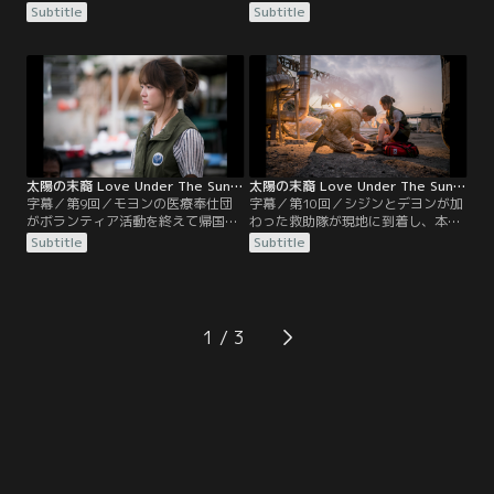
ン。翌朝、ひょんなことからシジン
モヨンはいら立ちを隠せない。しか
Subtitle
Subtitle
と一緒に出かけることになった彼女
も、シジンが明日帰国すると後から
は、「混乱している」と彼に正直に
知らされ、気を悪くする。そして、
打ち明ける。その帰り、シジンがか
シジンからあの日のキスを謝るべき
つての戦友、アーガスと思いがけな
かどうか聞かれたモヨン。「謝っ
い再会を果たした頃、モヨンは車を
て」と答えてしまった翌朝、シジン
借りて1人で家路につく。だが、彼
がすでに発ったことを知り、自分の
女は運転を誤り崖下に転落する危機
意気地のなさを悔やむのだった。
に直面してしまう。
太陽の末裔 Love Under The Sun 第09話／字幕
太陽の末裔 Love Under The Sun 第10話／字幕
字幕／第9回／モヨンの医療奉仕団
字幕／第10回／シジンとデヨンが加
がボランティア活動を終えて帰国す
わった救助隊が現地に到着し、本格
る日がやってきた。ところが当日、
的な救助活動がスタート。ダニエル
Subtitle
Subtitle
巨大地震がウルクを襲う。ちょうど
とイェファも市内から駆け付け、メ
空港行きのヘリに乗っていたモヨン
ディキューブ野戦病院で負傷者の治
と同僚たちは、帰国を拒んでメディ
療に当たる。倒壊した発電所で生存
キューブ野戦病院に引き返す。そこ
者の捜索をしていたシジンは、瓦礫
に、発電所が倒壊したという連絡が
の中に閉じ込められたコ班長とバユ
1
入り、モウル中隊と医療チームは急
を発見。どちらか1人を救えば一方
いで負傷者の救助に向かう。
が命を失うという状況で、つらい選
択がモヨンに託される。