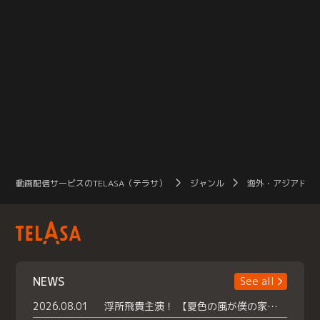
動画配信サービスのTELASA（テラサ）
ジャンル
海外・アジアドラ
NEWS
See all
2026.08.01
浮所飛貴主演！ 【夏色の風が僕の家にやってきた】 本日よりテラサで独占配信スタート！