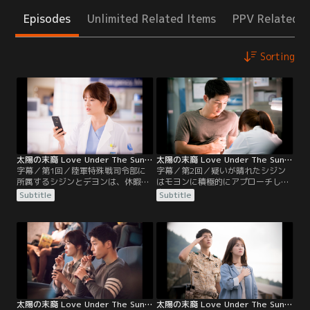
Episodes
Unlimited Related Items
PPV Related I
Sorting
太陽の末裔 Love Under The Sun 第01話／字幕
太陽の末裔 Love Under The Sun 第02話／字幕
字幕／第1回／陸軍特殊戦司令部に
字幕／第2回／疑いが晴れたシジン
所属するシジンとデヨンは、休暇中
はモヨンに積極的にアプローチし、
に窃盗犯のギボムに遭遇。逃げる彼
自分のケガの治療をしてもらうこと
Subtitle
Subtitle
を捕らえるが、ケガをさせてしまっ
に。一方、モヨンもそんなシジンの
たため、彼に応急処置を施して救急
ことが気になるが、約束した診療時
車に乗せる。その後、デヨンの携帯
間に急な手術が入ってしまい、シジ
電話がギボムに盗まれたことに気づ
ンとはすれ違いになってしまう。そ
いた2人は、彼を追って病院へ。そ
こで、彼に電話してみたモヨン。
こで、シジンは医師のモヨンに心を
「これからデートしよう」と誘わ
奪われるが、ギボムを暴行した犯人
れ、病院で待ち合わせるが…。
と疑われてしまう。
太陽の末裔 Love Under The Sun 第03話／字幕
太陽の末裔 Love Under The Sun 第04話／字幕