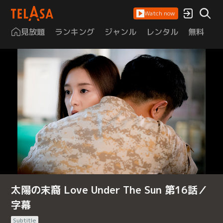
Watch now
見放題
ランキング
ジャンル
レンタル
無料
は
太陽の末裔 Love Under The Sun 第16話／
字幕
Subtitle