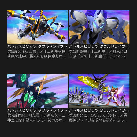
た駿太たち。しかし、村は暗黒バト
ブレイヴも存在すると知った駿太た
ラーの襲撃を受けた後だった。村長
ちは、十二神皇と一緒に異魔神ブレ
から十二神皇をメイという少年に託
イヴも探すことにする。村から出発
して逃がした事を聞き、一行はメイ
する駿太はメイも一緒に行こうと旅
を助けに向かう。【提供：バンダイ
に誘うが…。【提供：バンダイチャ
チャンネル】
ンネル】
バトルスピリッツ ダブルドライブ 第05話
バトルスピリッツ ダブルドライブ 第06話
第5話 メイの決意！／十二神皇を探
第6話 激突！十二神皇！／駿太とヨ
す旅の途中、駿太たちは休息もかね
クは「未の十二神皇グロリアス・シ
て荒野で見つけた町に立ち寄ること
ープ」を取り返すため、どちらがケ
にする。久しぶりに決闘ではないバ
ンゴーとバトルするかで揉め、駆け
トスピを楽しむ駿太たちを見て、ヨ
っこで勝負をつけることになった。
クはある行動にでる。【提供：バン
一方、ケンゴーが赤の勇者に勝つと
ダイチャンネル】
面子が保てないと悩むイヌイ将軍
に、サンドラットが足止めを持ちか
ける。【提供：バンダイチャンネ
ル】
バトルスピリッツ ダブルドライブ 第07話
バトルスピリッツ ダブルドライブ 第08話
第7話 仕組まれた罠！／新たな十二
第8話 発見！ソウルスポット！／異
神皇を探す駿太たちは、謎の男か
魔神ブレイヴを求める駿太たちは、
ら、十二神皇の手がかりがあるとい
エトが見つけた、世界からバトスピ
う古い神殿を教えてもらう。その神
カードが集まるというソウルスポッ
殿に向かう途中で、駿太とヨクがま
トに向かう。辿り着いた不気味な大