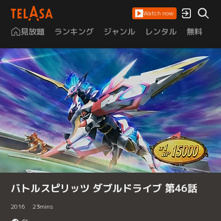
Watch now
見放題
ランキング
ジャンル
レンタル
無料
は
バトルスピリッツ ダブルドライブ 第46話
2016
23
mins