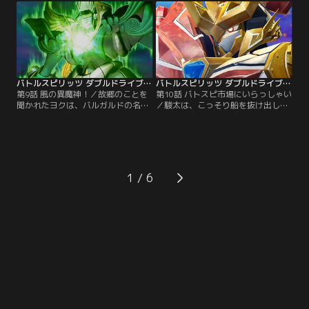
たまた喧嘩。二人は譲らず、二手に
神殿で、駿太とヨクとメイはカード
分かれて進むが…。それは十二神皇
を手にする為の『厳しい試練』に挑
を狙う暗黒バトラーの罠だった。
むことになる。【提供：バンダイチ
【提供：バンダイチャンネル】
ャンネル】
バトルスピリッツ ダブルドライブ 第09話
バトルスピリッツ ダブルドライブ 第10話
第9話 風の異魔神！／故郷のことを
第10話 バトスピ市場にいらっしゃい
聞かれたヨクは、バルガルドの名門
／駿太は、こっそり船を抜け出して
アルバトロサ家に生まれた生い立ち
一人で異魔神ブレイヴを探しに行
と思いをメイに語る。一方、駿太た
く。それを知ったサンドラットは、
ち一行の十二神皇を狙う新たな暗黒
レアカードが集まるバトスピ市場へ
バトラーが現れる。対決したヨク
と駿太を誘う。喜ぶ駿太だが、空振
は、風の異魔神ブレイヴの真価を試
りが続いてしまう。そこに怪しい占
すことになる！【提供：バンダイチ
い師が近づいて…。【提供：バンダ
1
ャンネル】
イチャンネル】