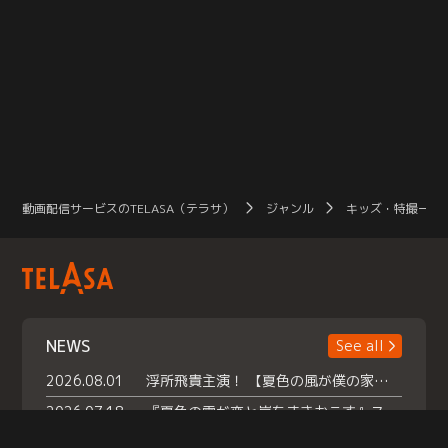
動画配信サービスのTELASA（テラサ）
ジャンル
キッズ・特撮一覧
NEWS
See all
2026.08.01
浮所飛貴主演！ 【夏色の風が僕の家にやってきた】 本日よりテラサで独占配信スタート！
2026.07.18
『夏色の雲が恋と嵐をまきおこす』スペシャルメイキング 【Part1】2026年７月18日（土）23時30分～配信スタート！話題のシーンの裏側を大公開！豪華キャスト大集合！ 『武宮家 真夏の家族会議』開催！
2026.07.15
救命医・遥（今田）の《心揺さぶる過去》や、 麻酔科医・権野（船越英一郎）の《謎多きプライベート》など… 《知られざるエピソード》を独占配信！