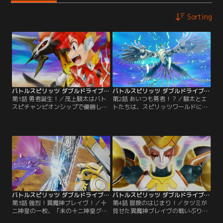
Sorting
バトルスピリッツ ダブルドライブ 第01話
バトルスピリッツ ダブルドライブ 第02話
第1話 勇者誕生！／茂上駿太はバト
第2話 あいつも勇者！？／駿太とエ
スピチャンピオンシップで優勝し
トたちは、スピリッツワールドに現
て、世界に一枚しかないXレアカー
れた勇者のひとり、ヨク・アルバト
ド「午の十二神皇エグゼシード」を
ロサと出会う。何でもバトスピで決
手に入れる。その夜、駿太は謎の声
めるというバルガルドから来たヨク
に導かれる。導かれた先はバトスピ
に、エトは邪神皇復活阻止のため力
始まりの世界、スピリッツワール
を貸して欲しいと頼むが、断られて
ド。異世界に呼び出された駿太は一
しまう。【提供：バンダイチャンネ
体、どうなってしまうのか！？【提
ル】
供：バンダイチャンネル】
バトルスピリッツ ダブルドライブ 第03話
バトルスピリッツ ダブルドライブ 第04話
第3話 強烈！異魔神ブレイヴ！／十
第4話 冒険のはじまり！／タツミが
二神皇の一枚、「未の十二神皇グロ
見せた異魔神ブレイヴの戦いぶりは
リアス・シープ」が伝わる村を訪れ
凄かった。それぞれの属性の異魔神