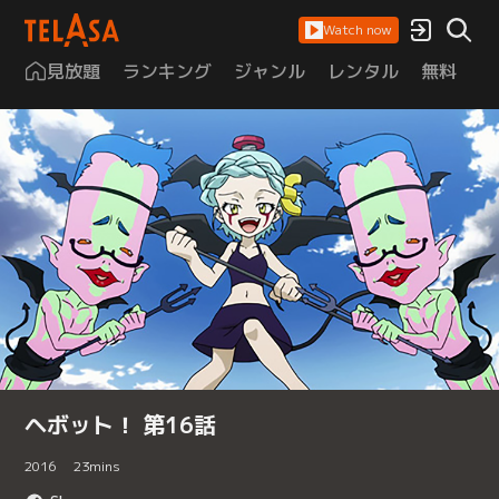
Watch now
見放題
ランキング
ジャンル
レンタル
無料
は
ヘボット！ 第16話
2016
23
mins