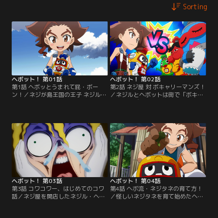
Sorting
ヘボット！ 第01話
ヘボット！ 第02話
第1話 ヘボッとうまれて屁・ボー
第2話 ネジ屋 対 ボキャリーマンズ！
ン！／ネジが島王国の王子 ネジル・
／ネジルとヘボットは街で「ボキャ
ネジールは、11歳の誕生日に父であ
リーマンズ」という3人組に出会っ
る国王から王族の証「ネジ魂」を受
てしまう。ヘボットの頭についてい
け取ることに。そのネジ魂に導かれ
る唯一無二の「ヘボヘボネジ」をか
るままボキャボット「ヘボット」と
けて、ボキャリーマンズがおやじギ
運命の出会いを果たすのだった。
ャグで襲い掛かかってきた！【提
【提供：バンダイチャンネル】
供：バンダイチャンネル】
ヘボット！ 第03話
ヘボット！ 第04話
第3話 コワコワー、はじめてのコワ
第4話 ヘボ流・ネジタネの育て方！
話／ネジ屋を開店したネジル・ヘボ
／怪しいネジタネを育て始めたヘボ
ットの前に、主役の座を狙うモエ
ットとネジル。しかし、一向に上に
ル・カスリーナ・スチャットが現れ
伸びないネジの木に困っていた。そ