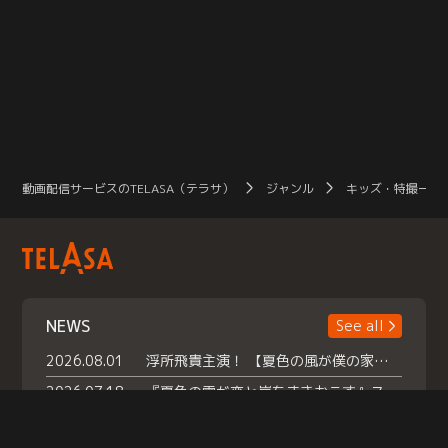
動画配信サービスのTELASA（テラサ）
ジャンル
キッズ・特撮一覧
NEWS
See all
2026.08.01
浮所飛貴主演！ 【夏色の風が僕の家にやってきた】 本日よりテラサで独占配信スタート！
2026.07.18
『夏色の雲が恋と嵐をまきおこす』スペシャルメイキング 【Part1】2026年７月18日（土）23時30分～配信スタート！話題のシーンの裏側を大公開！豪華キャスト大集合！ 『武宮家 真夏の家族会議』開催！
2026.07.15
救命医・遥（今田）の《心揺さぶる過去》や、 麻酔科医・権野（船越英一郎）の《謎多きプライベート》など… 《知られざるエピソード》を独占配信！