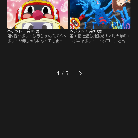
この手を試すがまったく効果なし。
ネジコンビのせいだと言いだし
最後にヘボットが取り出したの
た！？【提供：バンダイチャンネ
は…！【提供：バンダイチャンネ
ル】
ル】
ヘボット！ 第09話
ヘボット！ 第10話
第9話 ヘボットは赤ちゃんバブ／ヘ
第10話 土星は地獄だ！／消火隊のエ
ボットが赤ちゃんになってしまっ
トボキャボット・トグロールと出会
た！そこへ現れたエトボキャボッ
ったヘボットとネジル。そんなと
ト・ダディボアにお世話してもらう
き、ネジルに宇宙からのSOSメール
ため、ダディボア一家と暮らすこと
が届く。何やら大事件と聞きつけ、
となる。ここぞとばかりに甘えまく
ヘボネジコンビとトグロールは宇宙
る赤ちゃん・ヘボ坊にジリリと視線
へと向かった！【提供：バンダイチ
が…！？【提供：バンダイチャンネ
ャンネル】
1
ル】