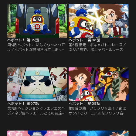
た。主役の座をかけて、そして新し
こへ現れたナガナガ丸のナガナガネ
いネジを求めてネジルとヘボットは
ジを使ってみると…。今度はぐんぐ
不気味な廃工場へと向かうのだっ
ん伸びて止まらなくなってしまっ
た。【提供：バンダイチャンネル】
た！？【提供：バンダイチャンネ
ル】
ヘボット！ 第05話
ヘボット！ 第06話
第5話 ヘボット、いなくなったって
第6話 激走！ボキャバトルレース／
よ／ヘボットが誘拐されてしまっ
ネジが島で、ボキャバトルレースが
た！犯人はボキャリーマンズ。それ
開催されるという。ヘボットとネジ
を目撃していたボキャ美！そして、
ルは、賞品のレアボキャネジといも
いなくなったことに気付かないヘボ
チンで対立し別々のパートナーを組
ットの相棒・ネジル…。ヘボット誘
んで参加することに。しかしレース
拐事件を巡り様々な欲望が錯綜す
にはいくつもの難関が待ち受けてい
る！？【提供：バンダイチャンネ
て…！？【提供：バンダイチャンネ
ル】
ル】
ヘボット！ 第07話
ヘボット！ 第08話
第7話 ヘックションでフエフエのヘ
第8話 決戦！ノリノリヶ島！／街に
ボ／ネジ屋へフエールとその友達の
サンバでカーニバルなノリノリ音楽
ギャクランがやって来た。しゃっく
が鳴り響く。ド派手なアフロ姿でノ
りでボキャネジが止まらなくなり、
リノリに踊り狂う街の人々！困惑の
困っているという。ヘボットとネジ
ヘボネジコンビの前に現れたボキャ
ルはしゃっくりを止めようとあの手
リーマンズが、この騒ぎは全部ヘボ