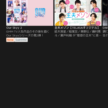
ーであり、魅力的なキャラクターた
められた驚愕の真実とは！？「図書
由
ちが相まみえる冒険活劇。 映画版に
館襲撃」事件は、さらなる思いもよ
高
引き続き山崎賢人をはじめ、山田杏
らない物語へ。
突
奈、眞栄田郷敦、矢本悠馬、工藤阿
沙
須加、柳俊太郎、大谷亮平、勝矢、
る
木場勝己、大方斐紗子、井浦新、そ
夫
して、玉木宏、舘ひろしら主要キャ
た
Our Skyy 2
主夫メゾン【TELASAオリジナル】
DA
ストが続投。埋蔵金のありかを示
の
GMM TV人気作品のその後を描く
結木滉星／稲葉友／奥野壮／磯村勇
踊
す“刺青人皮（いれずみにんぴ）”争
た
Our Skyyシリーズの第2弾！
斗／瀬戸利樹 が“理想の主夫”に変
狂の
奪戦は、いよいよ本格化。新キャス
う
身！！仕事に家庭に学校に…疲れた
JA
New
Subtitle
トには池内博之、高橋メアリージュ
て
あなたに夢と憧れと癒しを提供する
お
ン、桜井ユキ、塩野瑛久、中川大
秘
≪ハートフルラブコメ≫。
イ
志、北村一輝ら豪華俳優陣が集結！
き
『D
さらに、各話ごとにクセ者ぞろいの
タ
ェク
キャラクターも続々登場！
か
に、
っ
グ
届
ー
は、
代
抜
ビ
圧
ン
ロジ
JET
ゾ
巻