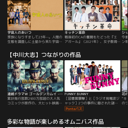
宇宙人のあいつ
キッチン革命
シ
家族になりすまして23年--。人間の
戦後初のCAの奮闘をたどった『エ
今
生態を調査しに土星から来た宇宙人
アガール』（2021年）、女子教育
ン
は、真田家の四兄妹の「次男・日出
の先駆者の青春を綴った『津田梅子
出
男」として暮らしていた。兄弟の親
～お札になった留学生～』（2022
デ
【中川大志】つながりの作品
代わりで女性とは無縁の長男・夢
年）--。テレビ朝日ではこれまで激
健
二、DVの彼氏から離れられない長
動の時代を≪LOOK UP！≫の精神で
本
女・想乃、高校時代の同級生から復
力強く駆け抜けた女性たちを描いた
な
讐される三男・詩文…喧嘩もするが
ドラマをお送りし、大反響を獲得し
助け合う兄弟たち。家族というもの
てきました。そんな感動の2作に続
がわからない日出男は、夢二から教
く大型スペシャルドラマが二夜連続
えてもらう。
で誕生します。
連続ドラマW ゴールデンカムイ -北海道刺青囚人争奪編-
FUNNY BUNNY
花
累計発行部数2900万部超の大人気
［図書館襲撃］と［ラジオ局電波ジ
“
コミックが原作の、大ヒット映画
ャック］2つの事件に隠された謎を
の
『ゴールデンカムイ』。映画の続編
巡る先が全く読めない新感覚の痛快
『
となる待望のドラマシリーズ第1弾
シニカルミステリー！とある図書館
理
をWOWOWで放送・配信ッ！！本作
に「強盗」しに現れた二人の愛くる
だ
多彩な物語が楽しめるオムニバス作品
は、明治末期の北海道を舞台に描
しいうさぎ。目的は「絶対借りられ
の絆
く、アイヌの埋蔵金を巡るミステリ
ない本」を見つけること…そこに秘
物語