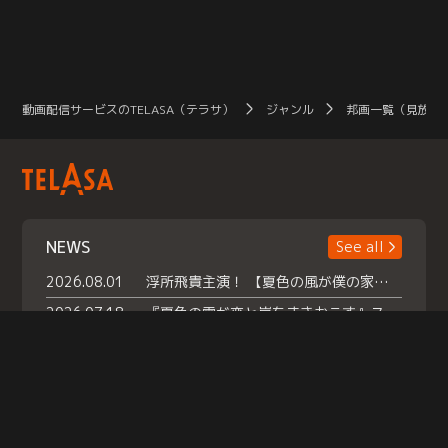
ン
動画配信サービスのTELASA（テラサ）
ジャンル
邦画一覧（見放題
NEWS
See all
2026.08.01
浮所飛貴主演！ 【夏色の風が僕の家にやってきた】 本日よりテラサで独占配信スタート！
2026.07.18
『夏色の雲が恋と嵐をまきおこす』スペシャルメイキング 【Part1】2026年７月18日（土）23時30分～配信スタート！話題のシーンの裏側を大公開！豪華キャスト大集合！ 『武宮家 真夏の家族会議』開催！
2026.07.15
救命医・遥（今田）の《心揺さぶる過去》や、 麻酔科医・権野（船越英一郎）の《謎多きプライベート》など… 《知られざるエピソード》を独占配信！