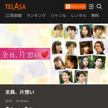
Watch now
見放題
ランキング
ジャンル
レンタル
無料
は
全員、片想い
2016
2
h
3
mins