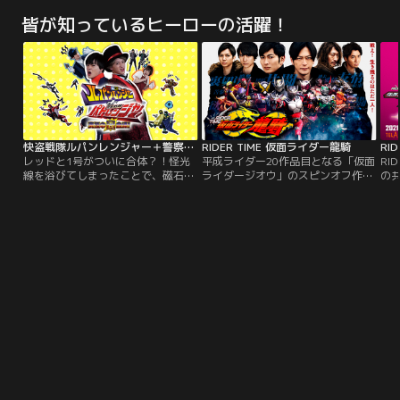
した、恐るべき殺人犯の正体
事・佐方が“死命”を全うすべく、権
る
皆が知っているヒーローの活躍！
は…！？貧者と富者--2人のプリマ
力に立ち向かう！激動の公判の行方
ル
ドンナ、その後の運命は…！？再捜
は…！？今作で米崎地方検察庁検
査刑事・片岡悠介が、悲しくも切な
事・佐方貞人が担当するのは、ごっ
い事件の真相に迫る！
た返す電車の中で起きた痴漢行為。
快盗戦隊ルパンレンジャー＋警察戦隊パトレンジャー 究極の変合体！
RIDER TIME 仮面ライダー龍騎
レッドと1号がついに合体？！怪光
平成ライダー20作品目となる「仮面
RI
線を浴びてしまったことで、磁石の
ライダージオウ」のスピンオフ作品
の
ようにくっついてしまった二人が巻
として、17年の時を経てあの「仮面
ジ
き起こす騒動とそのドタバタの被害
ライダー龍騎」が再起動する。戦
ド
者となる残りのメンバーたちの悲喜
え！生き残るのはただ一人！！バト
こもごもが繰り広げられる中、二人
ルロイヤル再び！！！
は果たしてこの窮地を脱することが
できるのか、はたまたその脱出作戦
とは一体…。