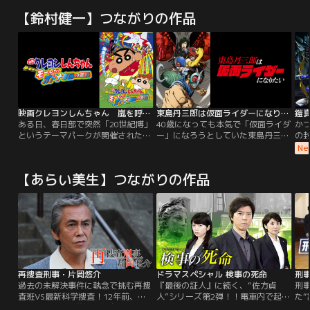
【鈴村健一】つながりの作品
映画クレヨンしんちゃん 嵐を呼ぶモーレツ！オトナ帝国の逆襲
東島丹三郎は仮面ライダーになりたい
鎧
ある日、春日部で突然「20世紀博」
40歳になっても本気で「仮面ライダ
か
というテーマパークが開催された。
ー」になろうとしていた東島丹三
の
昔のテレビ番組や映画、暮らしなど
郎。だが、その夢を諦めかけた時、
侵
Ne
を再現し、懐かしい世界にひたれる
世間を騒がす「偽ショッカー」強盗
つ
遊園地に大人たちは大喜び。でも、
事件に巻き込まれ…。『エアマスタ
ち
【あらい美生】つながりの作品
しんのすけをはじめとする子供たち
ー』『ハチワンダイバー』の柴田ヨ
ー
には、ちっとも面白くない。毎日の
クサルが魂で描く、「仮面ライダ
幕
ように夢中になって遊びに行く大人
ー」を愛しすぎるオトナたちによ
たち…。
る“本気の仮面ライダーごっこ”ここ
に開幕！
再捜査刑事・片岡悠介
ドラマスペシャル 検事の死命
刑事
過去の未解決事件に執念で挑む再捜
『最後の証人』に続く、“佐方貞
刑
査班VS最新科学捜査！12年前、天
人”シリーズ第2弾！！電車内で起き
た
才バレエ少女を襲い、親友の母を殺
た痴漢事件は、冤罪か否か！？検
村