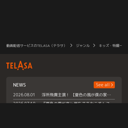
動画配信サービスのTELASA（テラサ）
ジャンル
キッズ・特撮一覧
NEWS
See all
2026.08.01
浮所飛貴主演！ 【夏色の風が僕の家にやってきた】 本日よりテラサで独占配信スタート！
2026.07.18
『夏色の雲が恋と嵐をまきおこす』スペシャルメイキング 【Part1】2026年７月18日（土）23時30分～配信スタート！話題のシーンの裏側を大公開！豪華キャスト大集合！ 『武宮家 真夏の家族会議』開催！
2026.07.15
救命医・遥（今田）の《心揺さぶる過去》や、 麻酔科医・権野（船越英一郎）の《謎多きプライベート》など… 《知られざるエピソード》を独占配信！