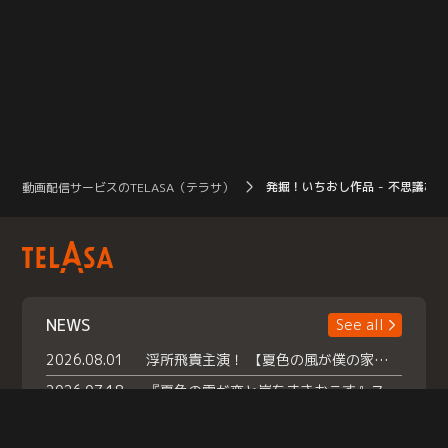
発掘！いちおし作品 - 不思議な
動画配信サービスのTELASA（テラサ）
NEWS
See all
2026.08.01
浮所飛貴主演！ 【夏色の風が僕の家にやってきた】 本日よりテラサで独占配信スタート！
2026.07.18
『夏色の雲が恋と嵐をまきおこす』スペシャルメイキング 【Part1】2026年７月18日（土）23時30分～配信スタート！話題のシーンの裏側を大公開！豪華キャスト大集合！ 『武宮家 真夏の家族会議』開催！
2026.07.15
救命医・遥（今田）の《心揺さぶる過去》や、 麻酔科医・権野（船越英一郎）の《謎多きプライベート》など… 《知られざるエピソード》を独占配信！