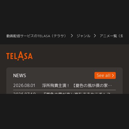
動画配信サービスのTELASA（テラサ）
ジャンル
アニメ一覧（見放
NEWS
See all
2026.08.01
浮所飛貴主演！ 【夏色の風が僕の家にやってきた】 本日よりテラサで独占配信スタート！
2026.07.18
『夏色の雲が恋と嵐をまきおこす』スペシャルメイキング 【Part1】2026年７月18日（土）23時30分～配信スタート！話題のシーンの裏側を大公開！豪華キャスト大集合！ 『武宮家 真夏の家族会議』開催！
2026.07.15
救命医・遥（今田）の《心揺さぶる過去》や、 麻酔科医・権野（船越英一郎）の《謎多きプライベート》など… 《知られざるエピソード》を独占配信！