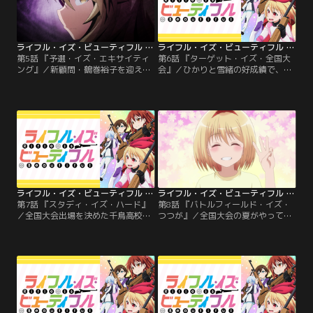
高校に偶然集った女子高生4人がお
くる、ゆるーいけどひたむきな射撃
部ライフ！！
ライフル・イズ・ビューティフル 第05話
ライフル・イズ・ビューティフル 第06話
第5話 『予選・イズ・エキサイティ
第6話 『ターゲット・イズ・全国大
ング』／新顧問・鶴巻裕子を迎え、
会』／ひかりと雪緒の好成績で、全
千鳥高校射撃部は全国大会県予選に
国大会県予選の台風の目となった千
挑む。予選当日、強豪校が集う中で
鳥高校。各校のエースがぶつかり合
第1射群を務めるひかりは、今まで
う中、千鳥高校射撃部の全国大会団
にない不思議な心境を迎える。
体戦出場の行方はエリカに託され
た。
ライフル・イズ・ビューティフル 第07話
ライフル・イズ・ビューティフル 第08話
第7話 『スタディ・イズ・ハード』
第8話 『バトルフィールド・イズ・
／全国大会出場を決めた千鳥高校射
つつが』／全国大会の夏がやってき
撃部。ファミレスで各校のライバル
た。ライフル射撃の全国大会が行な
たちと遭遇したひかりは、負けた人
われる聖地は広島県。大会が行なわ
の分も全国大会で楽しんで撃つこと
れる会場を目指すひかりたちは、新
を決意するのだった。
幹線で昨年の団体王者、岐阜の峰澄
高校と出くわす。