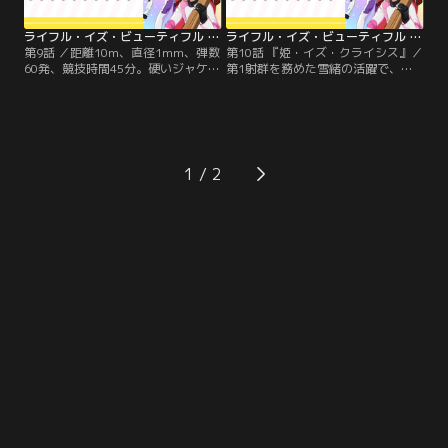
ライフル・イズ・ビューティフル 第09話
ライフル・イズ・ビューティフル 第10話
第9話 ／距離10m、直径1mm、弾数
第10話 『姫・イズ・クライシス』／
60発、競技時間45分。硬いジャケッ
第1射群を務めた雪緒の活躍で、団
トを身にまとい、見た目よりもずっ
体戦暫定首位となった千鳥高校射撃
と気力を振り絞る過酷な勝負の世界-
部。チャンスを繋がなければならな
-ビームライフル競技。……のはず
い大きなプレッシャーが、第2射群
が、誰もわかってくれないのが知名
に立つエリカの肩にのしかかる。
度の低いスポーツのつらいところ。
でも私、世界を目指してます！千鳥
1
高校に偶然集った女子高生4人がお
くる、ゆるーいけどひたむきな射撃
部ライフ！！