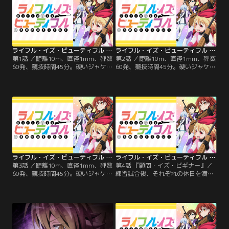
ライフル・イズ・ビューティフル 第01話
ライフル・イズ・ビューティフル 第02話
第1話 ／距離10m、直径1mm、弾数
第2話 ／距離10m、直径1mm、弾数
60発、競技時間45分。硬いジャケッ
60発、競技時間45分。硬いジャケッ
トを身にまとい、見た目よりもずっ
トを身にまとい、見た目よりもずっ
と気力を振り絞る過酷な勝負の世界-
と気力を振り絞る過酷な勝負の世界-
-ビームライフル競技。……のはず
-ビームライフル競技。……のはず
が、誰もわかってくれないのが知名
が、誰もわかってくれないのが知名
度の低いスポーツのつらいところ。
度の低いスポーツのつらいところ。
でも私、世界を目指してます！千鳥
でも私、世界を目指してます！千鳥
高校に偶然集った女子高生4人がお
高校に偶然集った女子高生4人がお
くる、ゆるーいけどひたむきな射撃
くる、ゆるーいけどひたむきな射撃
部ライフ！！
部ライフ！！
ライフル・イズ・ビューティフル 第03話
ライフル・イズ・ビューティフル 第04話
第3話 ／距離10m、直径1mm、弾数
第4話 『顧問・イズ・ビギナー』／
60発、競技時間45分。硬いジャケッ
練習試合後、それぞれの休日を満喫
トを身にまとい、見た目よりもずっ
する千鳥高校射撃部員たち。だが全
と気力を振り絞る過酷な勝負の世界-
国大会県予選を前にして、新たな顧
-ビームライフル競技。……のはず
問を見つけないと試合に出られない
が、誰もわかってくれないのが知名
という問題が持ちあがる。
度の低いスポーツのつらいところ。
でも私、世界を目指してます！千鳥