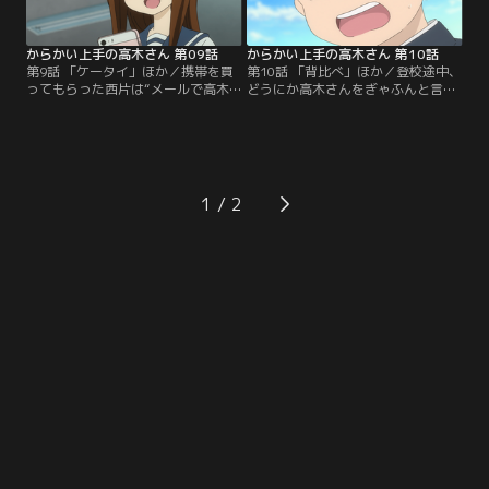
「わき腹」「未練」の4エピソー
ド。
からかい上手の高木さん 第09話
からかい上手の高木さん 第10話
第9話 「ケータイ」ほか／携帯を買
第10話 「背比べ」ほか／登校途中、
ってもらった西片は“メールで高木
どうにか高木さんをぎゃふんと言わ
さんをからかう作戦”を思いつき、
せる方法はないかと考える西片…そ
高木さんからアドレスを聞き出そう
こへ高木さんに声をかけられ、なぜ
とするが…「ケータイ」「ホラー」
か神社で背比べすることに…「背比
「写真」の3エピソード。
べ」「寒がり」「お誘い」「二択ク
イズ」の4エピソード。
1