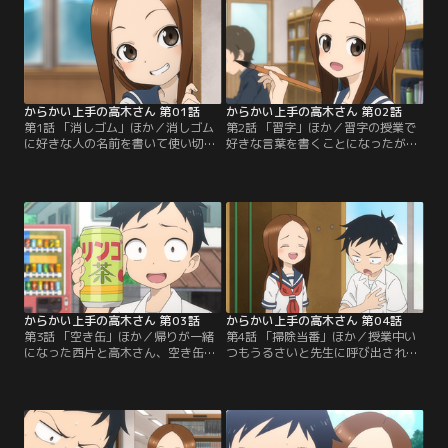
からかい上手の高木さん 第01話
からかい上手の高木さん 第02話
第1話 「消しゴム」ほか／消しゴム
第2話 「習字」ほか／習字の授業で
に好きな人の名前を書いて使い切っ
好きな言葉を書くことになったが何
たら両思い。授業中西片に消しゴム
も思いつかない二人…高木さんの提
を借りニヤニヤする高木さん、何か
案でお互いに求めるものを書くこと
書いてしまったのかとドキドキする
になったが…「習字」「衣替え」
西片…西片の消しゴムには何か書か
「英訳」「プール」の4エピソー
れていたのか？高木さんの消しゴム
ド。
に書いてあった文字は…「消しゴ
ム」「日直」「変顔」「百円」の4
エピソード。
からかい上手の高木さん 第03話
からかい上手の高木さん 第04話
第3話 「空き缶」ほか／帰りが一緒
第4話 「掃除当番」ほか／授業中い
になった西片と高木さん、空き缶を
つもうるさいと先生に呼び出され、
ゴミ箱に入れる対決をする事に…
理科室の掃除を一人ですることにな
「この勝負もらった！」と自信満々
った西片。道具を取り出そうとロッ
の西片にかけた高木さんの言葉と
カーを開けると、西片を脅かそうと
は…「コーヒー」「空き缶」「炭
高木さんが…「掃除当番」「逆上が
酸」「筋トレ」「アフレコ」「傘」
り」「風邪」「尾行」の4エピソー