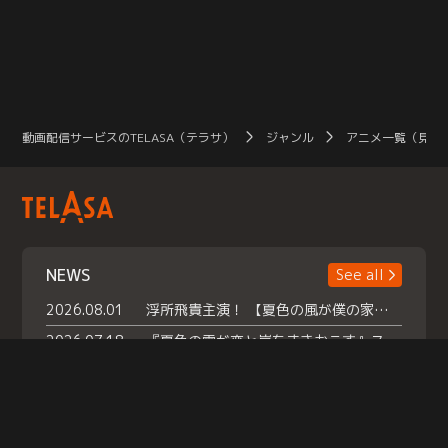
動画配信サービスのTELASA（テラサ）
ジャンル
アニメ一覧（見放
NEWS
See all
2026.08.01
浮所飛貴主演！ 【夏色の風が僕の家にやってきた】 本日よりテラサで独占配信スタート！
2026.07.18
『夏色の雲が恋と嵐をまきおこす』スペシャルメイキング 【Part1】2026年７月18日（土）23時30分～配信スタート！話題のシーンの裏側を大公開！豪華キャスト大集合！ 『武宮家 真夏の家族会議』開催！
2026.07.15
救命医・遥（今田）の《心揺さぶる過去》や、 麻酔科医・権野（船越英一郎）の《謎多きプライベート》など… 《知られざるエピソード》を独占配信！