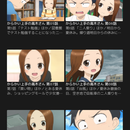
の6エピソード。
ド。
からかい上手の高木さん 第05話
からかい上手の高木さん 第06話
第5話 「テスト勉強」ほか／図書館
第6話 「二人乗り」ほか／明日から
でテスト勉強することになった二
夏休み。帰り道明日からの休みに浮
人。真剣に勉強を教えてくれる高木
かれる西片、高木さんから自転車で
さん、いつからかわれるのかと警戒
二人乗りしようと誘われるが危ない
しつついつもより距離が近い高木さ
からと断るが、なぜか空き地で練習
んにドキドキする西片。今日はから
することに…高木さんが最後に二人
かわれることなく終わるかと思いき
乗りをしたことのある相手とは？
や…。「テスト勉強」「テスト」
「二人乗り」「夏休み初日」「肝試
「テスト返却」「本屋」「雨宿り」
し」「自由研究」「水道」の夏休み
の5エピソード。
エピソード。
からかい上手の高木さん 第07話
からかい上手の高木さん 第08話
第7話 「買い物」ほか／とある夏休
第8話 「台風」ほか／夏休み最後の
み、ショッピングモールで少女漫画
日、空き地で自転車の二人乗りを練
の新刊を手にウキウキする西片を見
習する西片と高木さん。「ちょっと
つける高木さん。西片が買った漫画
淋しいって思ってるでしょ？」と心
が何かを当てる勝負をすることに…
の声がバレてしまい動揺する西片。
「買い物」「水着」「海」「部屋」
翌日、台風の中登校する事にテンシ
のまだまだ夏休みエピソード。
ョンの上がる西片、誰にも見られて
いないと一人恥ずかしい行動を取っ
ていると…「台風」「マラソン」