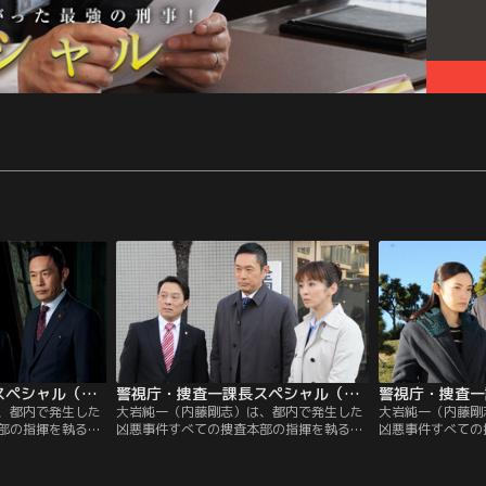
警視庁・捜査一課長スペシャル（2013年8月3日放送）
警視庁・捜査一課長スペシャル（2014年7月26日放送）
、都内で発生した
大岩純一（内藤剛志）は、都内で発生した
大岩純一（内藤剛
部の指揮を執る、
凶悪事件すべての捜査本部の指揮を執る、
凶悪事件すべての
年前に最愛の娘・春
警視庁捜査一課長。最愛の娘を病気で亡く
警視庁捜査一課長
亡くし、妻の小春
し、妻の小春（床嶋佳子）と2人暮らしを
し、妻の小春（床
しをしている。東
している。東京・羽田のマンションの一室
している。ある朝