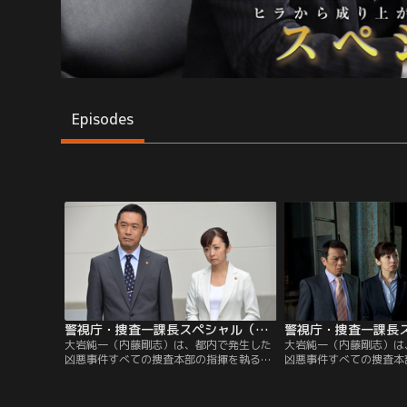
Episodes
警視庁・捜査一課長スペシャル（2012年7月14日放送）
大岩純一（内藤剛志）は、都内で発生した
大岩純一（内藤剛志）は
凶悪事件すべての捜査本部の指揮を執る、
凶悪事件すべての捜査本
警視庁捜査一課長。20年前に最愛の娘・春
警視庁捜査一課長。20
奈（本田望結）を病気で亡くし、妻の小春
奈（本田望結）を病気で
（床嶋佳子）と2人暮らしをしている。都
（床嶋佳子）と2人暮ら