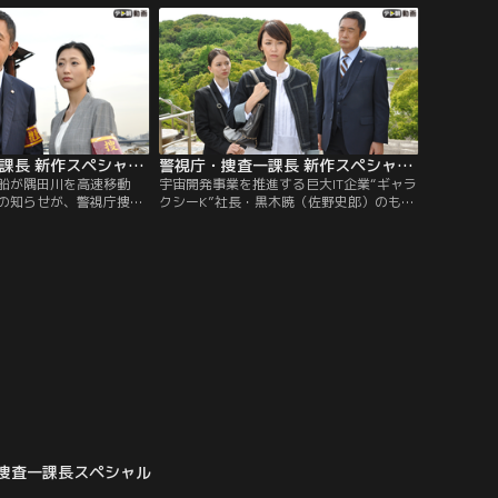
ションを出た直後に、何
レルメーカー社長秘書・東条沙知絵（岩田
られる事件が発生。
さゆり）が何者かに刺殺された。
警視庁・捜査一課長 新作スペシャルI（2019年7月7日放送）
警視庁・捜査一課長 新作スペシャルII（2019年7月14日放送）
船が隅田川を高速移動
宇宙開発事業を推進する巨大IT企業“ギャラ
の知らせが、警視庁捜査
クシーK”社長・黒木暁（佐野史郎）のもと
（内藤剛志）のもとに舞
に、記者会見会場に爆弾を仕掛けたという
鮎原和文（六平直政）と
脅迫電話が入った。一報を受けた警視庁捜
月（谷村美月）が貸し切
査一課長・大岩純一（内藤剛志）は、すぐ
いたところ、突然、奈月
さま現地に駆け付け、対策本部を設置す
密の金庫のカギを渡さな
る。ギャラクシーKでは一般人から宇宙飛
」という謎の脅迫電話が
行士を選ぶプロジェクトを進めており…。
い。
捜査一課長スペシャル