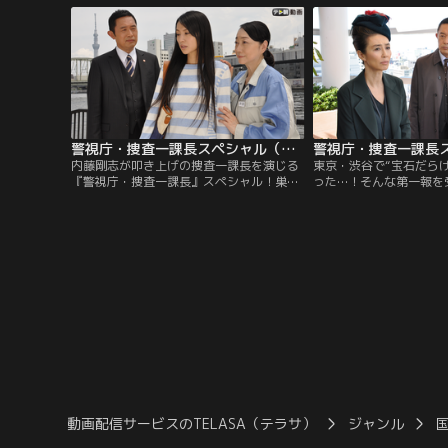
内で放火事件が4件連続し、解決が急がれ
京・多摩ニュータウンの
ていたある日、墨田区内のアパートで主婦
な遺体が発見された。
の小林早紀（秦由香里）が殺害される事件
が起きた。
警視庁・捜査一課長スペシャル（2018年7月15日放送）
内藤剛志が叩き上げの捜査一課長を演じる
東京・渋谷で“宝石だら
『警視庁・捜査一課長』スペシャル！巣
った…！そんな第一報を
鴨・地蔵通り商店街近くの公園で、“謎の
長・大岩純一（内藤剛志
暗号”を所持した男性の遺体が発見され
事・奥野親道（塙宣之）
た…！すぐさま臨場した捜査一課長・大岩
う。被害者の顔を見た大
純一（内藤剛志）に、所轄の巣鴨中央署刑
る。背中を刺されて死ん
事課長・高井智代子（宮崎美子）は、1か
前、大岩が強盗殺人容疑
ら365までの数字がひとつずつ書かれた紙
敏（坂田聡）だったのだ
片が被害者のポケットの中に入っていたと
説明する。
動画配信サービスのTELASA（テラサ）
ジャンル