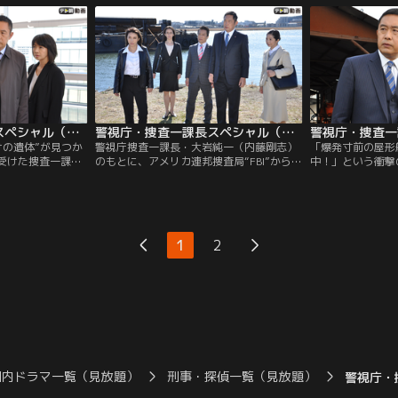
火災現場で、不審
で、調理器具メーカー“キッチンドリー
薙仁）が自宅マン
ム”遠藤社長（中丸新将）の娘・桃花（菅
者かに車で連れ去
原禄弥）の絞殺死体が発見された。
警視庁・捜査一課長スペシャル（2019年1月6日放送）
警視庁・捜査一課長スペシャル（2019年4月21日放送）
けの遺体”が見つか
警視庁捜査一課長・大岩純一（内藤剛志）
「爆発寸前の屋形
受けた捜査一課
のもとに、アメリカ連邦捜査局“FBI”から極
中！」という衝撃
）は、運転担当刑
秘の捜査依頼が舞い込んだ。羽田発の直行
一課長・大岩純一
と共に現場に向か
便に搭乗したニューヨーク在住の日本人・
い込んだ。社長・
岩は、ハッとす
左藤彬（伊嵜充則）が、ニューヨークに到
その秘書・池本奈
でいたのは、10年
着した直後に死亡したという。死因は毒物
り屋形船に乗って
で逮捕した江並弘
による中毒死で、日本出国前に毒物入りカ
の携帯電話に「秘
1
2
。
プセルを何者かに飲まされた可能性がある
いと船を爆破する
というのだ。
かかってきたらし
国内ドラマ一覧（見放題）
刑事・探偵一覧（見放題）
警視庁・