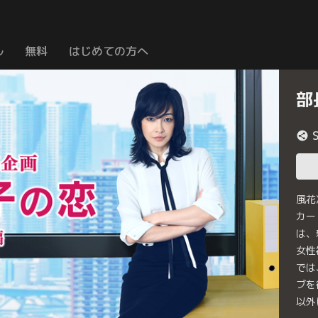
ル
無料
はじめての方へ
部
風花
カー
は、
女性
では
ブを
以外