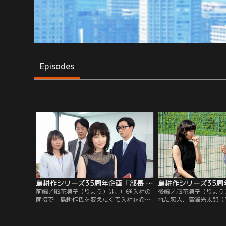
Episodes
島耕作シリーズ35周年企画「部長 風花凜子の恋」 前編
前編／風花凜子（りょう）は、中途入社の
後編／風花凜子（りょう
面接で「島耕作氏を変えたくて入社を希望
れた恋人、高澤光太郎（
しました。私は初の女性執行役員になりま
れを告げられショックを
す」と役員たちをあ然とさせた。その生き
プロジェクトチームのメ
方は、サックス奏者としての顔も持つ“二
（黒川芽以）が“セクハ