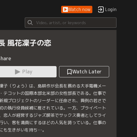
Watch now
Login
長 風花凜子の恋
Share
Play
Watch Later
凜子（りょう）は、島耕作が会長を務める大手電機メー
・テコットの国際本部北米部の女性部長である。仕事で
新規プロジェクトのリーダーに任命され、異例の若さで
初の執行役員候補に推されている。一方、プライベート
、恋人が経営するジャズ喫茶でサックス奏者としてライ
行い、客を満員にするほどの人気を誇っている。仕事の
にも生きがいを持ち…。