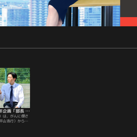
島耕作シリーズ35周年企画「部長 風花凜子の恋」 後編（最終話）
）は、がんに侵さ
平山浩行）から別
受ける。一方で、
ンバー箕輪ゆりか
ラ接待”を強要され