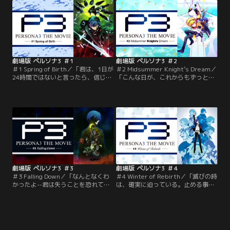
劇場版 ペルソナ3 ＃1
劇場版 ペルソナ3 ＃2
＃1 Spring of Birth／「君は、1日が
＃2 Midsummer Knight’s Dream／
24時間ではないと言ったら、信じる
「こんな日が、これからもずっと続
かい？」1日と1日の狭間にある隠さ
けばいいのに--」私立月光館学園に
れた時間「影時間」。街は動きを止
転入した主人公・結城 理は、異形の
め、人々はオブジェへと姿を変え
怪物「シャドウ」の襲撃をきっかけ
る。そこにはびこる異形の怪物「シ
に、「ペルソナ」の力に覚醒し、同
ャドウ」。それらに対抗できるの
じペルソナ使いたちで構成された特
は、ペルソナという特殊な力を持つ
別課外活動部へと引き入れられる。
者だけ。私立月光館学園に転校して
最初は流されるままに行動していた
きた主人公・結城 理（ゆうきまこ
理だったが、「影時間」の謎を…。
と）は…。【提供：バンダイチャン
【提供：バンダイチャンネル】
ネル】
劇場版 ペルソナ3 ＃3
劇場版 ペルソナ3 ＃4
＃3 Falling Down／「なんとなくわ
＃4 Winter of Rebirth／「滅びの時
かったよ--君は失うことを恐れてい
は、確実に迫っている。止める事は
るんだね？」季節は秋へ。異形の怪
出来ない」死を知り、死を見つめ、
物「シャドウ」と、主人公・結城 理
死と向き合う。さまざまな出会いと
をはじめとした特別課外活動部の戦
別れを繰り返し、その度に、成長を
いにも終わりが近づこうとしてい
遂げてきた結城 理と仲間たち。その
た。「影時間」を終わらせるために
戦いは、世界のためではなく、自分