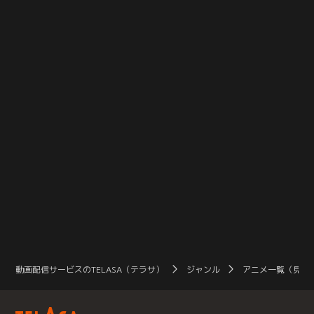
「シャドウ」との死闘を重ねていく
自身のためだったのかもしれない。
理たち。戦いを通し、あるものは仲
それでも、戦いの先に平穏な日々が
間や家族の死と向き合い、あるもの
あると信じて彼らは戦い続けてき
は…。【提供：バンダイチャンネ
た…。【提供：バンダイチャンネ
ル】
ル】
動画配信サービスのTELASA（テラサ）
ジャンル
アニメ一覧（見放