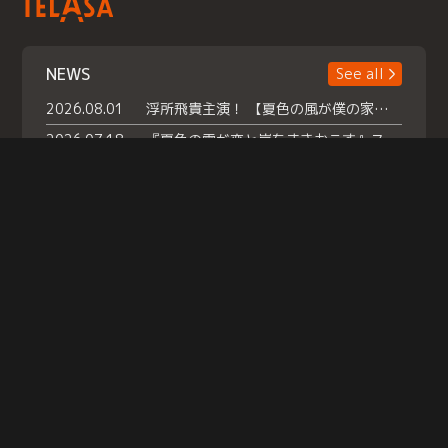
NEWS
See all
2026.08.01
浮所飛貴主演！ 【夏色の風が僕の家にやってきた】 本日よりテラサで独占配信スタート！
2026.07.18
『夏色の雲が恋と嵐をまきおこす』スペシャルメイキング 【Part1】2026年７月18日（土）23時30分～配信スタート！話題のシーンの裏側を大公開！豪華キャスト大集合！ 『武宮家 真夏の家族会議』開催！
2026.07.15
救命医・遥（今田）の《心揺さぶる過去》や、 麻酔科医・権野（船越英一郎）の《謎多きプライベート》など… 《知られざるエピソード》を独占配信！
Help
|
Company Profile
|
Act on Specified Commercial Transactions
|
Terms of Service
|
Privacy Policy
© TELASA CORPORATION, All Rights Reserved.