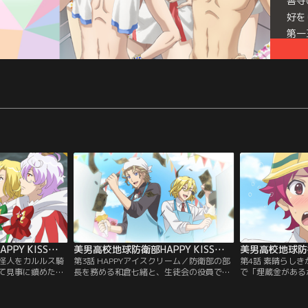
善寺
好を
第一
まし
ぎ争
美男高校地球防衛部HAPPY KISS！ 第02話
美男高校地球防衛部HAPPY KISS！ 第03話
／怪人をカルルス騎
第3話 HAPPYアイスクリーム／防衛部の部
第4話 素晴らしき
て見事に鎮めた地
長を務める和倉七緒と、生徒会の役員であ
で「埋蔵金がある
生み出した元凶・
る宇奈月大樹は魔法騎士としては敵対関係
を繰り広げる太子
実は彼はカルルス
にありながらも以前と変わらぬゆる～っと
眉難高校生が乱入
王としての資質を
した態度で接し続けていた。ある日、生徒
発掘にロマンを追