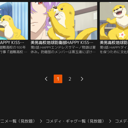
っているのだとい
会のメンバーはアイスクリーム屋でバイト
した彼は「埋蔵金
後にはフラヌイ騎
に励む眉難高校の生徒を怪人へと変える
った。そんな中、
となった生徒会役
が、そのせいでお店が回らなくなってしま
蔵金発掘番組の収
い困った店主に押し切られるまま…。
美男高校地球防衛部HAPPY KISS！ 第07話
美男高校地球防衛部HAPPY KISS！ 第08話
／眉難高校の100年
第8話 HAPPYエンドレスサマー／物語は夏
第9話 HAPPY
行事『眉難高校 男
休み。防衛部のメンバーは黒玉湯にぼけ～
を保つために文化
男子コンテストも
っと浸かりながら相変わらずの毎日を送っ
部。なかなかいい
。一六やマーサの
ていた。カルルスの「日本の正しい夏休み
部員たちが部室を
を用意するものも
を送りたい！」という願いに屁理屈ばかり
た結果、見つけた
憂鬱に思う泳ぐの
言う鏡太郎。埒があかないと思ったカルル
ロ』！参加者同士
その印象は千差万
スは鏡太郎に「お願いを聞いてくれた
イテムが出しもの
1
2
いが交錯する中、
ら……」と耳打ちする。それを聞いた鏡太
出す修善寺。一度
！
郎はコロッと態度を一変！
たが、文化祭当日
アニメ一覧（見放題）
コメディ・ギャグ一覧（見放題）
コメデ