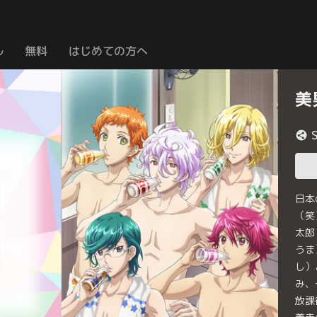
ル
無料
はじめての方へ
美
日本
（笑
太郎
うま
し）
み、
放課