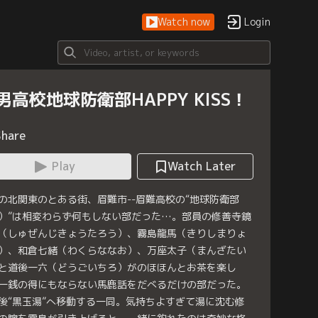
Watch now
Login
男高校地球防衛部HAPPY KISS！
Share
Play
Watch Later
の北関東のとある街、眉難市--眉難高校の“地球防衛部
）”は相変わらず何もしない部だった…。部員の修善寺鏡
（しゅぜんじきょうたろう）、霧島龍馬（きりしまりょ
）、和倉七緒（わくらななお）、万座太子（まんざたい
と道後一六（どうごいちろ）がのほほんとお茶を楽し
一銭の得にもならない馬鹿話をだべるだけの部だった。
後“黒玉湯”へ移動する一同。気持ちよすぎて湯に沈む修