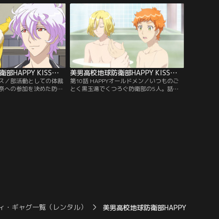
はない！」と強く言いき
ってきた一人の生徒。フラヌイは早速この
眉難市のとある山では埋
生徒から不幸の匂いを感じるのだっ
録がスタート。
た……。一方、マーサは道後一六の姿を見
るやいなや逃亡。
美男高校地球防衛部HAPPY KISS！ 第09話
美男高校地球防衛部HAPPY KISS！ 第10話
ダイス／部活動としての体裁
第10話 HAPPYオールドメン／いつものご
祭への参加を決めた防衛
とく黒玉湯でくつろぐ防衛部の5人。話題
アイディアが浮かばず、
は鏡太郎の言動がお爺さん臭いという話
大捜索してヒントを探し
に。翌日いつも通り眉難高校に登校する
のは『パーティーサイコ
が、階段の途中で息切れを起こす一六、後
が親睦を深めあうこのア
ろから来た太子に「お前、お爺ちゃんにな
としてピッタリだと言い
ってるぞ！」と言われ驚くが、言った太子
は納得する部員たちだっ
もお爺ちゃんになっていた。
は閑古鳥が鳴くハメに。
ィ・ギャグ一覧（レンタル）
美男高校地球防衛部HAPPY KISS！