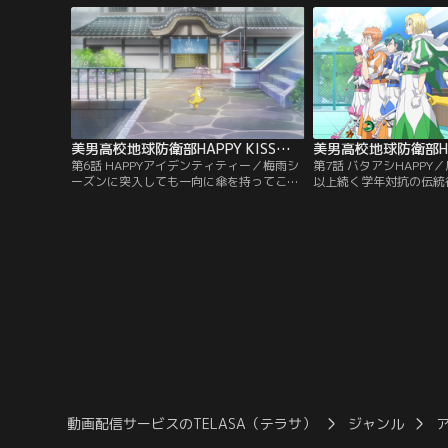
かっているときにホニャラランドホニャラ
示すためにカルルスと競
王家の第一王子を名乗るカルルスと出会
う。そしてフラヌイの背
う。地球をハッピーに統治しにきたという
士団エーデルシュタイン
カルルスは…。
員3人の姿も。
美男高校地球防衛部HAPPY KISS！ 第06話
第6話 HAPPYアイデンティティー／梅雨シ
第7話 バタアシHAPPY
ーズンに突入しても一向に傘を持ってこな
以上続く学年対抗の伝統
い鏡太郎。龍馬が相合傘で鏡太郎を入れて
だらけの水泳大会』（美
やるが、そんな様子を目にした生徒会の阿
あるよ☆）が開催される
多はそっとこぶしを握りしめる。黒玉湯で
ように気合を入れて水着
放課後の憩いのひと時を楽しむ防衛部、そ
いれば、大会への参加を
の様子を陰からうかがう怪しい影……。
が苦手な生徒もいたりと
「痴漢かっ！？」と焦る防衛部だが、その
別だった。さまざまな想
怪しい影は暇そうな防衛部を見て…。
いよいよ大会はスタート
動画配信サービスのTELASA（テラサ）
ジャンル