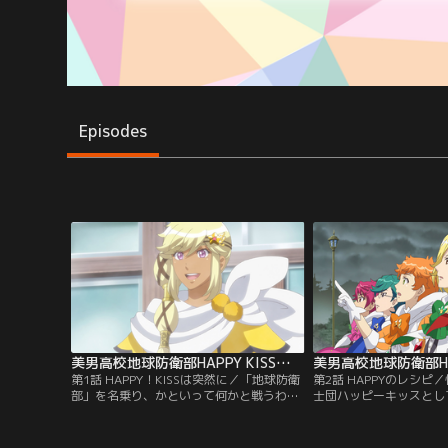
Episodes
美男高校地球防衛部HAPPY KISS！ 第01話
第1話 HAPPY！KISSは突然に／「地球防衛
第2話 HAPPYのレシピ
部」を名乗り、かといって何かと戦うわけ
士団ハッピーキッスとし
でもなく、けだるげな日常を謳歌する修善
球防衛部の前に、怪人を
寺鏡太郎、霧島龍馬、和倉七緒、万座太
フラヌイが姿を現した。
子、道後一六。ある日、5人は黒玉湯に浸
の腹違いの弟で、次期国