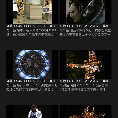
牙狼＜GARO＞HDリマスター 第01話
牙狼＜GARO＞HDリマスター 第02話
第一話 絵本／新人画家の御月カオル
第二話 陰我／鋼牙から、魔獣と黄金
は、幼い頃読んだ絵本の夢を繰り返
騎士の事を聞き出そうとするカオ
し見ていた。カウンセラーの龍崎
ル。しかし、鋼牙はカオルの指に不
は、それを初の個展に対する重圧の
思議な指輪を嵌めるとその場を立ち
せいと分析する。一方、画廊のオー
去ってしまう。そんな中、カオルは
ナー・谷山は、謎の絵画の魅力に取
再び個展を開く為、九条あずさの主
り憑かれて変容してしまう。個展当
催する投資セミナーに望みを託そう
日、画廊に来たカオルに向けられる
と考える。一方、新たなホラーの出
谷山の異様な眼差し。そこへ白いコ
現を示唆された鋼牙は、その潜伏場
ートの男が現れて…。【提供：バン
所にたどり着き…。【提供：バンダ
ダイチャンネル】
イチャンネル】
牙狼＜GARO＞HDリマスター 第03話
牙狼＜GARO＞HDリマスター 第04話
第三話 時計／ホラーの出現を探知し
第四話 晩餐／たった一人で成功率
現場に急行する鋼牙だが、そこには
1％の手術を行なう天才医・立神亮
砂の山が残るのみ。ゴンザの協力を
一。だが、彼の手術を受けた患者が
得てホラーの正体を判明させた鋼牙
次々と行方不明になるという噂が流
は、策を練り始める。その頃、メッ
れていた。そんな中、ホラーを探知
センジャーのアルバイトを始めたカ
して立神病院にたどり着いた鋼牙
オルは、依頼主の家に向かう。たど
は、相楽友里と出会う。夫の昭典が
り着いた豪華な西洋館でカオルを迎
立神の術後に行方不明になったと言