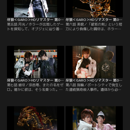
え入れた依頼主は、なんと鋼牙だっ
う友里。一方、カオルの親友の亜佐
た。【提供：バンダイチャンネル】
美は食中毒になり…。【提供：バン
ダイチャンネル】
牙狼＜GARO＞HDリマスター 第05話
牙狼＜GARO＞HDリマスター 第06話
第五話 月光／ホラーが出現したゲー
第六話 美貌／「破邪の剣」という短
トを探知して、オブジェに辿り着い
刀により負傷した鋼牙は、ホラーを
た鋼牙。そこで残留思念を見いだ
逃がしてしまう。一方、墓場でホラ
し、追跡を開始する。一方、女子高
ーに襲われた琴美は美貌を手に入
生のみやびは、刑事の羽根沢に追わ
れ、コトミとなって男達を誘い出
れている男・森野によって廃工場に
す。彼女の変容を目撃し、埠頭に追
引き込まれる。三人は闇に光る視線
い詰められたカオルのもとに駆けつ
に恐怖し、協力して脱出を試みる
ける鋼牙。だがそこに、破邪の剣を
が、何故か扉を閉ざされてしまう。
持つ黒いロングコートの美青年・涼
そこに鋼牙が辿り着き…。【提供：
邑零が現れる。【提供：バンダイチ
バンダイチャンネル】
ャンネル】
牙狼＜GARO＞HDリマスター 第07話
牙狼＜GARO＞HDリマスター 第08話
第七話 銀牙／涼邑零、またの名をゼ
第八話 指輪／ポートシティで発生し
ロ。確かに彼は、そう名乗った。魔
た連続猟奇殺人事件。遺体から必ず
戒騎士であるとも…。仲間であるは
指を切断して持ち去るという犯人の
ずの零は、何故、鋼牙に破邪の剣を
特異な行動に規則性を発見した龍崎
投げ付けたのか？さらに、陰我の宿
は、テレビ番組でそれを発表する。
るオブジェを破壊して廻り、鋼牙を
そんな中、亜佐美とバーに行ったカ
挑発する零。鋼牙は、零がカオルに
オルは、バーテンダーの神須川美理
接近した事を知り、彼のもとへと赴
と出会う。美理と意気投合するカオ
く。遂に、騎士対騎士の壮絶な戦い
ルだが、美理の視線は鋭くカオルの
が始まった！【提供：バンダイチャ
指に注がれていた。【提供：バンダ