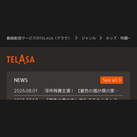
動画配信サービスのTELASA（テラサ）
ジャンル
キッズ・特撮一覧
NEWS
See all
2026.08.01
浮所飛貴主演！ 【夏色の風が僕の家にやってきた】 本日よりテラサで独占配信スタート！
2026.07.18
『夏色の雲が恋と嵐をまきおこす』スペシャルメイキング 【Part1】2026年７月18日（土）23時30分～配信スタート！話題のシーンの裏側を大公開！豪華キャスト大集合！ 『武宮家 真夏の家族会議』開催！
2026.07.15
救命医・遥（今田）の《心揺さぶる過去》や、 麻酔科医・権野（船越英一郎）の《謎多きプライベート》など… 《知られざるエピソード》を独占配信！