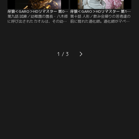
ンネル】
イチャンネル】
牙狼＜GARO＞HDリマスター 第09話
牙狼＜GARO＞HDリマスター 第10話
第九話 試練／幼稚園の園長・八木修
第十話 人形／飲み会帰りの若者達の
に呼び出されたカオルは、その幼稚
前に現れた道化師。道化師がマペッ
園の壁画に懐かしさを感じる。それ
トを手にした途端、若者達は喧嘩を
はカオルの父が描いたものだった。
始める。一方、絵本『黒い炎と黄金
カオルはその絵の修復を依頼される
の風』に描かれている黄金騎士と鋼
が、父の想いを理解出来ずに葛藤す
牙との関係に疑問を持ったカオル
る。その頃、番犬所にいた鋼牙は突
は、東北堂出版を訪ね、出版当時の
如不思議な空間に転移する。そこが
経緯を知る。その頃、鋼牙が番犬所
1
「真魔界」だと鋼牙に知らせた声の
で剣の浄化をしていると、何故か零
主は…。【提供：バンダイチャンネ
が現れて…。【提供：バンダイチャ
ル】
ンネル】