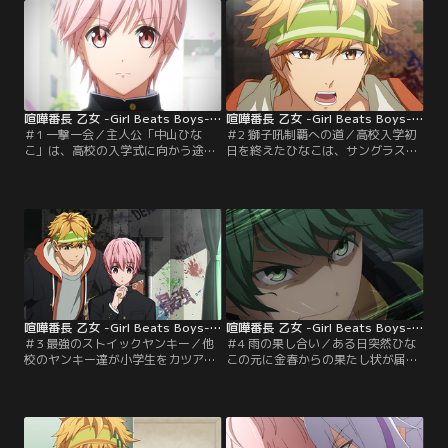
喧嘩番長 乙女 -Girl Beats Boys- 第01話
喧嘩番長 乙女 -Girl Beats Boys- 第02話
＃1 一撃一会／主人公「中山ひな
＃2 獅子吼制覇への道／高校入学初
こ」は、高校の入学式に向かう途
日を終えたひなこは、サングラスの
中、とあるキッカケから県下一の不
男が運転する黒塗りの車に乗せられ
良男子校「獅子吼学園」に通う羽目
帰宅の途につく。その車に同乗して
になる。“これが獅子吼の入学式”と
いるひなこに良く似た女子高生。そ
いう、壮絶な大乱闘を前に驚くばか
の女子高生こそ本来獅子吼学園に通
りのひなこ。あわやその渦中に巻き
うハズであった少年「鬼ヶ島ひか
込まれるところに、「箕輪斗々丸」
る」。とある理由からひなこは「鬼
と名乗る少年が現れ--。【提供：バ
ヶ島ひかる」として獅子吼学園に通
ンダイチャンネル】
うのだった。“獅子吼制覇”の使命を
背負って--。【提供：バンダイチャ
ンネル】
喧嘩番長 乙女 -Girl Beats Boys- 第03話
喧嘩番長 乙女 -Girl Beats Boys- 第04話
＃3 最強のストイックヤンキー／他
＃4 雨の果し合い／ある日突然ひな
校のヤンキー達が小学生をカツアゲ
この元に金春からの果たし状が届
しているところを目撃したひなこ。
く。ひなこと斗々丸は指定された場
そのヤンキー達に注意をしたひなこ
所に行くと、鬼の形相の金春から
は彼らに喧嘩を仕掛けられる。喧嘩
「弟を返せ」と言われる。金春の元
の最中、不意打ちを仕掛けられたひ
にも果たし状が届いており、その差
なこは、同じ獅子吼学園一年の「金
出人は鬼ヶ島ひかるであったとい