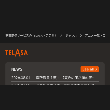
動画配信サービスのTELASA（テラサ）
ジャンル
アニメ一覧（見放
NEWS
See all
2026.08.01
浮所飛貴主演！ 【夏色の風が僕の家にやってきた】 本日よりテラサで独占配信スタート！
2026.07.18
『夏色の雲が恋と嵐をまきおこす』スペシャルメイキング 【Part1】2026年７月18日（土）23時30分～配信スタート！話題のシーンの裏側を大公開！豪華キャスト大集合！ 『武宮家 真夏の家族会議』開催！
2026.07.15
救命医・遥（今田）の《心揺さぶる過去》や、 麻酔科医・権野（船越英一郎）の《謎多きプライベート》など… 《知られざるエピソード》を独占配信！