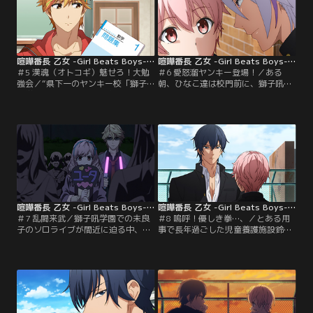
春貴之」に助けられる。しかし、ひ
う。状況が掴めないひなこは必死に
なこに課せられた“獅子吼制覇”の使
否定するが、怒りに燃える金春は聞
命には、金春との闘いが避けられな
く耳を持たない。雨が降りしきる廃
い運命に…。【提供：バンダイチャ
工場で、戸惑いの中、闘いが…。
ンネル】
【提供：バンダイチャンネル】
喧嘩番長 乙女 -Girl Beats Boys- 第05話
喧嘩番長 乙女 -Girl Beats Boys- 第06話
＃5 漢魂（オトコギ）魅せろ！大勉
＃6 愛怒溜ヤンキー登場！／ある
強会／“県下一のヤンキー校「獅子
朝、ひなこ達は校門前に、獅子吼に
吼学園」”にも、定期試験はあっ
似つかわしくない黄色い声援と女子
た……。近づく中間試験を前に、ひ
の人だかりを見る。その中心にいる
なこ、斗々丸、金春の三人で勉強会
人物に見覚えがあるひなこ。それは
を開催することに。場所は何故かひ
双子の兄ひかるが大ファンのアイド
なこの自宅。試験勉強と同時に、ひ
ル「未良子裕太」だった。彼は獅子
かると同居している自宅での勉強会
吼に通う生徒で、吉良と並ぶ二年ツ
で正体をバレないようにしなければ
ートップの内の一人。「女にしか見
ならないひなこ。“ヤンキー”と“勉
えない」と妖しく接近してくる未良
強”、この二つの要素が…。【提供：
子にひなこは勝負を挑み…。【提
バンダイチャンネル】
供：バンダイチャンネル】
喧嘩番長 乙女 -Girl Beats Boys- 第07話
喧嘩番長 乙女 -Girl Beats Boys- 第08話
＃7 乱闘来武／獅子吼学園での未良
＃8 嗚呼！優しき拳…、／とある用
子のソロライブが間近に迫る中、ひ
事で長年過ごした児童養護施設鈴風
なこ達は未良子について何か聞き出
に出向いたひなこ。そこで、自分に
そうと、もう一人の二年トップ「吉
はかつて「お兄ちゃん」と慕ってい
良麟太郎」に会いに行く。「友達」
た存在がいたことを思い出す。弱か
「仲間」というフレーズに過敏な反
った自分を守ってくれたこと、その
応を見せる未良子の寂し気な瞳の中
姿に憧れて強くなろうと思ったこ
に、かつての孤独な自分の姿を重ね
と。遠い過去の記憶としてぼんやり
るひなこ。そこで吉良から聞かされ
としたイメージでしか浮かばないそ