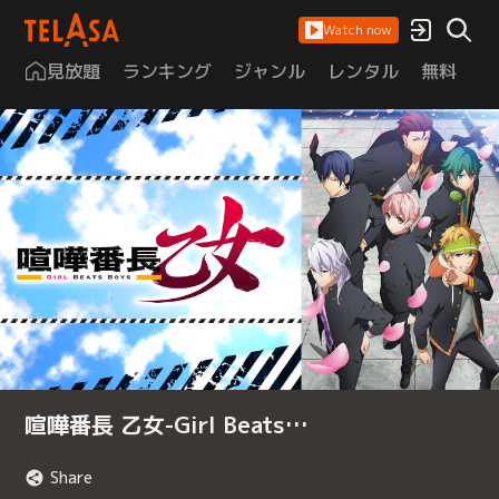
Watch now
見放題
ランキング
ジャンル
レンタル
無料
は
喧嘩番長 乙女-Girl Beats…
Share