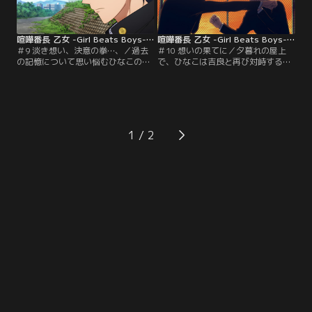
る未良子の過去。そしてライブ当
の姿---。そんな中、ひなこは「吉良
日…。【提供：バンダイチャンネ
麟太郎」から…。【提供：バンダイ
ル】
チャンネル】
喧嘩番長 乙女 -Girl Beats Boys- 第09話
喧嘩番長 乙女 -Girl Beats Boys- 第10話
＃9 淡き想い、決意の拳…、／過去
＃10 想いの果てに／夕暮れの屋上
の記憶について思い悩むひなこの前
で、ひなこは吉良と再び対峙する。
に、ひかるの兄「鬼ヶ島鳳凰」が現
「女として生きろ」と迫る吉良。ひ
れる。弟として振る舞おうとするひ
なこは、かつて慕った「兄」へ自分
なこの「兄さん」の言葉に感動する
を偽ることに心苦しさを感じなが
鳳凰。ひなこは兄として、また獅子
ら、友の為、ここを去ることは出来
吼の先輩としての鳳凰の言葉に前向
ない旨を伝える。その結論と共に己
きな力をもらう。一方、吉良は未良
の拳を吉良に向けるひなこ。男であ
1
子に呼び出され、タイマンで喝を入
ること、そしてもう「守ってもらう
れられる。ひなこと吉良、悩める二
だけ」のか弱き存在ではないことを
人はそれぞれ…。【提供：バンダイ
証明する為に…。【提供：バンダイ
チャンネル】
チャンネル】