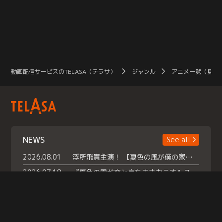
動画配信サービスのTELASA（テラサ）
ジャンル
アニメ一覧（見放
NEWS
See all
2026.08.01
浮所飛貴主演！ 【夏色の風が僕の家にやってきた】 本日よりテラサで独占配信スタート！
2026.07.18
『夏色の雲が恋と嵐をまきおこす』スペシャルメイキング 【Part1】2026年７月18日（土）23時30分～配信スタート！話題のシーンの裏側を大公開！豪華キャスト大集合！ 『武宮家 真夏の家族会議』開催！
2026.07.15
救命医・遥（今田）の《心揺さぶる過去》や、 麻酔科医・権野（船越英一郎）の《謎多きプライベート》など… 《知られざるエピソード》を独占配信！