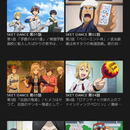
SKET DANCE 第01話
SKET DANCE 第02話
第1話 「学園のSKET達」／開盟学園
第2話 「ペパーミント侍」／武光振
高校に転入したばかりの哲平は、学
蔵は侍オタクの剣道部員。彼の目下
園生活支援部こと「スケット団」と
の悩みは主将になってから試合で連
出会った。さっそくボッスン達は哲
敗続きということ。彼は地区大会ま
平に入部を迫るのだが断られてしま
でに本来の実力を発揮できるようス
い…。諦めて部室に戻るとスケット
ケット団のもとで修行を行う。そこ
団に依頼人が来る。なんとそこには
で振蔵はボッスン達が提案する数々
真っ赤に染まった哲平の姿が！
の修行をこなすのだが、どれも効果
はいまひとつ。果たして振蔵は本物
の侍になれるのか…！！
SKET DANCE 第03話
SKET DANCE 第04話
第3話 「伝説の鬼姫」／ヒメコはか
第4話 「ロマンティック坂の上のフ
つて、伝説のヤンキー鬼姫として不
ァインディングペロリン」／漫研
良達から恐れられていた。今はすっ
部・早乙女ロマンは、帰宅路の坂道
かり丸くなったのだが、「最近あの
で「王子様」に遭遇する。彼にもう
鬼姫がまた暴れ回っている」という
一度会いたいロマンはスケット団に
妙な噂を耳にする。そんなある日、
王子を探して欲しいと相談する。ス
自らを「鬼姫」と名乗るヤンキーが
ケット団は、ロマンの似顔絵を手が