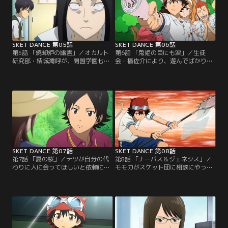
ヒメコの前に現れて…。
かりに王子探しをすることになった
のだが漫画家志望とは思えない彼女
の画力に捜査は難航するのだった。
SKET DANCE 第05話
SKET DANCE 第06話
第5話 「焼却炉の幽霊」／オカルト
第6話 「鬼姫の目にも涙」／生徒
研究部・結城澪呼が、開盟学園七不
会・椿佐介により、遊んでばかりい
思議の一つ「焼却炉の幽霊」を写真
るスケット団は廃部にすると通告さ
に撮ったと乗り込んできた。しかし
れる。他校生徒が出入りしている事
全く信じようとしないスイッチは否
も咎められ、責任を感じるモモカ。
定する証拠を持ってくると真っ向か
ボッスンは実績があれば問題ないは
ら対立する。新聞部・島田貴子も巻
ずだと幼稚園での劇の依頼を引き受
き込み真相解明に乗り出すスケット
ける。ところが椿も生徒会が引き受
団。焼却炉の幽霊は本当に存在する
けると言い出し、結局どちらが子ど
のか…！！
もたちに評価されるか競うことにな
るが…。
SKET DANCE 第07話
SKET DANCE 第08話
第7話 「夏の桜」／テツが自分の代
第8話 「ナーバス＆ジェネシス」／
わりに人に会ってほしいと依頼に来
モモカがスケット団に相談にやって
た。引越して離れ離れになった幼な
きた。幼稚園で行った人形劇の経験
じみの美咲。病気がちであった彼女
から子どもたちが喜ぶ仕事に就けた
の事が気になり、架空の人物「光太
ら素敵だと声優を目指したいとい
郎」を装いメールをしていた所、今
う。さっそくボッスン達はスイッチ
度会いたいと言われたらしい。何や
のアニメDVDコレクションを使い声
らテツには美咲と会えない秘密があ
優オーディションの練習を始める
るらしく、テツの代わりに光太郎を
が…。モモカの声は子どもたちに届