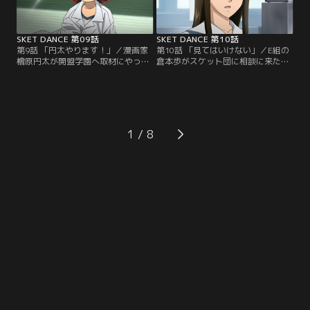
演じるボッスンだが…。
くのか。
SKET DANCE 第09話
SKET DANCE 第10話
第9話 「円太やります！」／漫画家
第10話 「見てはいけない」／E組の
檜原円太が開盟学園へ取材にやって
倉本歩がスケット団に相談に来た。
きた。漫画のモデルになれば人気者
クラスメイト八木薫の元気が無いの
になれると張り切るボッスンだった
だという。さっそく笑わせて元気を
が地味で参考にならないと言わ
出させようとするボッスン達。が、
れ…。怒ったボッスンはコーラをヤ
真面目な彼女は一向に笑わず心配な
ケ飲みする、がコーラと思って飲ん
いと立ち去ってしまう。ところが八
だのは中馬先生の薬で…。ボッスン
木はDVDを落として行き…。この
1
の身体に驚くべき変化が！
DVDに秘密が？いったい何が写って
いるのか！！