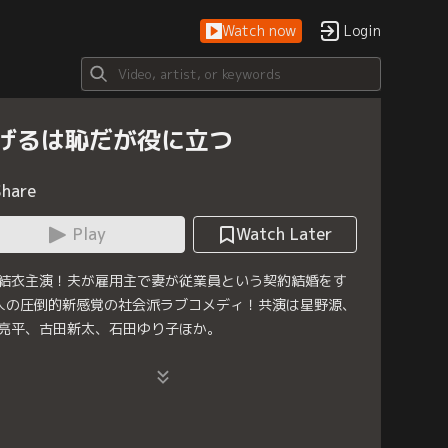
Watch now
Login
げるは恥だが役に立つ
Share
Play
Watch Later
結衣主演！夫が雇用主で妻が従業員という契約結婚をす
人の圧倒的新感覚の社会派ラブコメディ！共演は星野源、
亮平、古田新太、石田ゆり子ほか。