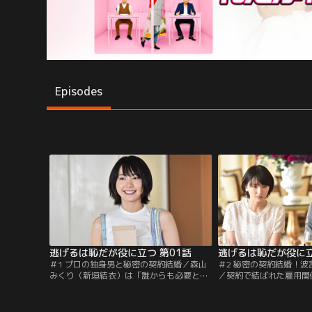
Episodes
逃げるは恥だが役に立つ 第01話
逃げるは恥だが役に立
＃1 プロの独身男と秘密の契約結婚／森山
＃2 秘密の契約結婚！
みくり（新垣結衣）は「誰からも必要とさ
／契約で結ばれた雇用関
れないつらさ」を日々感じている。そんな
や挙式を避けたい森山み
中、独身の会社員・津崎平匡（星野源）の
と津崎平匡（星野源）。
家事代行として働き始めることに。
の親族を説得するため、