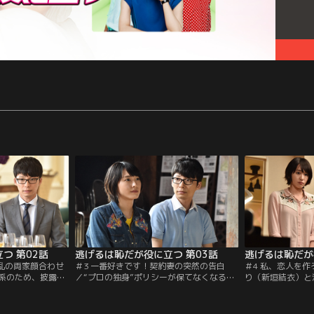
つ 第02話
逃げるは恥だが役に立つ 第03話
逃げるは恥だが
波乱の両家顔合わせ
＃3 一番好きです！契約妻の突然の告白
＃4 私、恋人を
係のため、披露宴
／“プロの独身”ポリシーが保てなくなるこ
り（新垣結衣）と
くり（新垣結衣）
とを恐れた津崎（星野源）は、みくり（新
結婚”が風見（大
みくりたちは双方
垣結衣）に対して心を閉ざし始める。みく
う。さらに2人の
両家の顔合わせを
りはそんな津崎の心理が分からず頭を抱え
見は週1でみくり