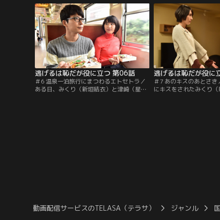
行う。
逃げるは恥だが役に立つ 第06話
逃げるは恥だが役に立
＃6 温泉一泊旅行にまつわるエトセトラ／
＃7 あのキスのあとさ
ある日、みくり（新垣結衣）と津崎（星野
にキスをされたみくり（
源）は“新婚旅行”という名の“社員旅行”へ
またも壁を作る津崎を理
出かける。そこで“夫婦”の関係を問われる
せっかく訪れた“ハグの
関門が、2人を次々と待ち受ける。
にみくりは不満を募らせ
動画配信サービスのTELASA（テラサ）
ジャンル