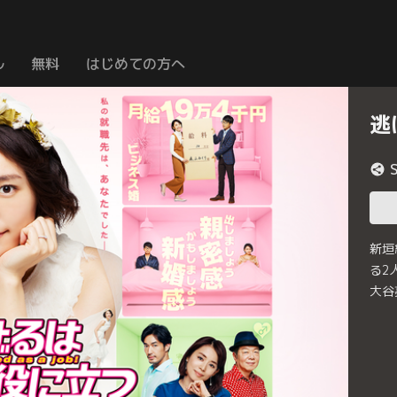
ル
無料
はじめての方へ
逃
新垣
る2
大谷