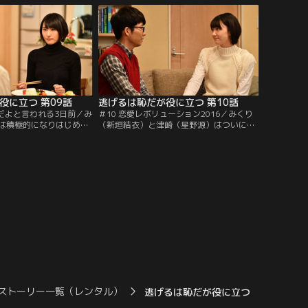
役に立つ 第09話
逃げるは恥だが役に立つ 第10話
きだよと言われる3日前／み
＃10 恋愛レボリューション2016／みくり
は積極的になりはじめた
（新垣結衣）と津崎（星野源）はついにお
態度に微かな疑問を抱
互いの気持ちをぶつけ合い、恋人同士の甘
崎の前に超ポジティブな
い生活を始める。そんな中、津崎の会社で
十嵐杏奈（内田理央）が現
は、ついにリストラ候補者が発表される。
ストーリー一覧（レンタル）
逃げるは恥だが役に立つ