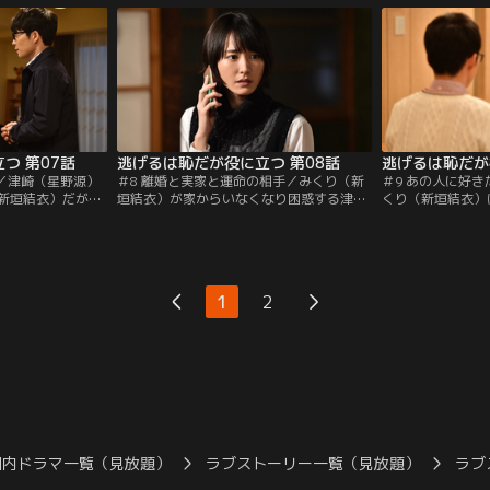
る。
言う。
つ 第07話
逃げるは恥だが役に立つ 第08話
逃げるは恥だが
き／津崎（星野源）
＃8 離婚と実家と運命の相手／みくり（新
＃9 あの人に好
新垣結衣）だが、
垣結衣）が家からいなくなり困惑する津崎
くり（新垣結衣）
解できずにいた。
（星野源）は、飲み会で風見（大谷亮平）
津崎（星野源）の
日”も、津崎の態度
とみくりのことについて言い合いになり、
く。そんな中、津
る。
珍しく感情的になってしまい…。
取引先のOL・五
れる。
1
2
国内ドラマ一覧（見放題）
ラブストーリー一覧（見放題）
ラブ