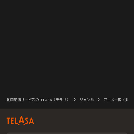
のシリーズ総集編を同時収録。【提
供：バンダイチャンネル】
動画配信サービスのTELASA（テラサ）
ジャンル
アニメ一覧（見放