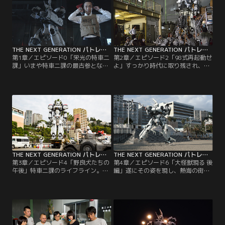
THE NEXT GENERATION パトレイバー 第01話
THE NEXT GENERATION パトレイバー 第02話
第1章／エピソード0「栄光の特車二
第2章／エピソード2「98式再起動せ
課」いまや特車二課の最古参となっ
よ」すっかり時代に取り残され、型
た整備班 班長 シバシゲオ。彼が語
落ちとなった特車二課の98式イング
る、初代から今に至る特車二課の歴
ラムは、動けば壊れ、歩けば故障す
史とは？エピソード1「三代目出動
る、警視庁警備部のお荷物と化して
せよ」動かせば壊れる無用の長物と
いた。そんな中、特車二課の解体を
なった98式イングラムと共に、延々
画策する上層部の陰謀により…。エ
と続く待機という名の怠惰な日々を
ピソード3「鉄拳アキラ」脅威の動
過ごす特車二課。そこにくだる久々
体視力と反射神経を誇り、その青春
の出動要請に色めき立つ隊員た
をレイバーの操縦とゲームに捧げる
ち…。【提供：バンダイチャンネ
明は…。【提供：バンダイチャンネ
ル】
ル】
THE NEXT GENERATION パトレイバー 第03話
THE NEXT GENERATION パトレイバー 第04話
第3章／エピソード4「野良犬たちの
第4章／エピソード6「大怪獣現る 後
午後」特車二課のライフライン。そ
編」遂にその姿を現し、熱海の街を
れは紛れもなくコンビニ。買い出し
焼き尽くす大怪獣！しかし、それは
に駆り出された明と、大量の爆発物
財政復活を目論む市長の陰謀だっ
と重機関銃で武装した…。エピソー
た…。ますますエスカレートする怪
ド5「大怪獣現る 前編」熱海に巻き
獣騒ぎを知ってか知らずか、網代湾
起こる謎のサーファー失踪事件。時
に…。エピソード7「タイムドカ
を同じくして現れた、巨大な海棲生
ン」特車二課に爆弾を仕掛けたとい