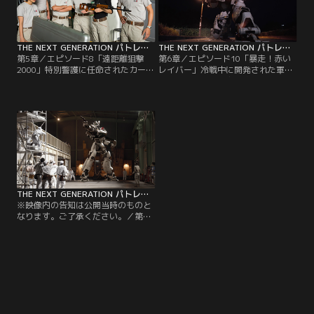
物 ガッ★。調査に乗り出した海洋学
う電話に戸惑う二課メンバーをあざ
者・七海言子と、たまたま慰安旅行
笑うかの様に爆発する山崎の鳥小
にきていた特車二課…。【提供：バ
屋。そしてまた起こる大爆発…。
ンダイチャンネル】
【提供：バンダイチャンネル】
THE NEXT GENERATION パトレイバー 第05話
THE NEXT GENERATION パトレイバー 第06話
第5章／エピソード8「遠距離狙撃
第6章／エピソード10「暴走！赤い
2000」特別警護に任命されたカーシ
レイバー」冷戦中に開発された軍用
ャに告げられた潜入した暗殺者
レイバーが新潟経由で密輸されると
が“赤いゴルゴ”の異名を持つ元KGB
いう情報と共に協力を要請してきた
の狙撃手という情報。そしてその者
公安部をかわす後藤田。しかしテロ
はカーシャが…。エピソード9「ク
リスト蜂野がレイバー強奪を狙って
ロコダイル・ダンジョン」埋立地に
逃亡した為…。エピソード11「THE
広がる地下迷宮。過去にそこで捕獲
LONG GOODBYE」明に舞い込んだ
された白ワニが地価20億円の真珠を
一通の招待状。高校時代のほろ苦い
産んだニュースに沸き立つ二課棟の
思い出を胸に訪れた同窓会で出会っ
面々…。【提供：バンダイチャンネ
たのは…。【提供：バンダイチャン
ル】
ネル】
THE NEXT GENERATION パトレイバー 第07話（最終話）
※映像内の告知は公開当時のものと
なります。ご了承ください。／第7
章／エピソード12「大いなる遺産」
病に倒れた警視総監の後継者人事が
噂される中、無用の長物といわれな
がら存続してきた特車二課の解体が
遂に現実となり始めた。不穏な空気
を察知した特車二課隊長・後藤田
は、先代の隊長・後藤が特車二課の
存続のために…。ほかに、同時上映