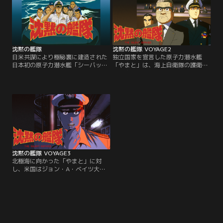
沈黙の艦隊
沈黙の艦隊 VOYAGE2
日米共謀により極秘裏に建造された
独立国家を宣言した原子力潜水艦
日本初の原子力潜水艦「シーバッ
「やまと」は、海上自衛隊の護衛艦
ト」。しかし、シーバットは試験航
隊に守られて東京湾へ入港する。通
海中に海江田四郎艦長指揮の下、突
常魚雷を使い果たした「やまと」に
如反乱逃亡。米軍はシーバット撃沈
残るのは核魚雷のみ。日本との友好
を決定する。追撃してきた米海軍の
条約を打診し、竹上首相との直接交
前に出現したシーバットは、全世界
渉に臨んだ海江田は、全世界のプレ
に向けて独立国「やまと」を宣言、
スを通じて、独立国家の目的が世界
米艦隊の包囲網を突破し、同盟締結
規模の超国家軍隊の創設にあること
のため日本へ向かった。【提供：バ
を明らかにする。【提供：バンダイ
ンダイチャンネル】
チャンネル】
沈黙の艦隊 VOYAGE3
北極海に向かった「やまと」に対
し、米国はジョン・A・ベイツ大佐
を艦長とする最新原潜「シーウル
フ」を投入。「シーウルフ」による
「やまと」撃沈作戦、オペレーショ
ンAを展開する。「やまと」の同型
艦とされる「シーウルフ」だが、予
測を超える速度で「やまと」の前に