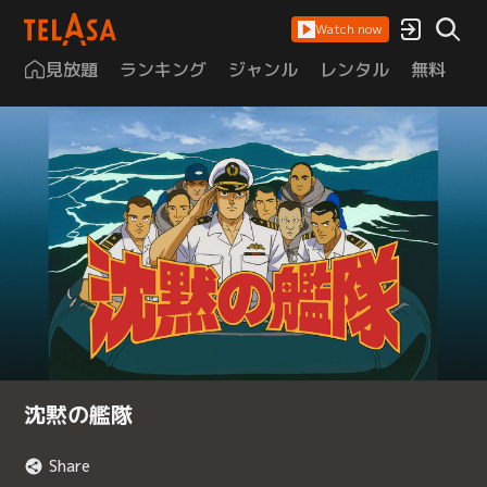
Watch now
見放題
ランキング
ジャンル
レンタル
無料
は
沈黙の艦隊
Share