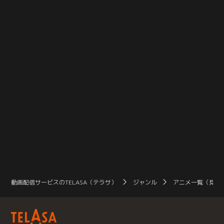
姿を表した。「やまと」はその驚異
的な移動速度に翻弄される。【提
供：バンダイチャンネル】
動画配信サービスのTELASA（テラサ）
ジャンル
アニメ一覧（見放