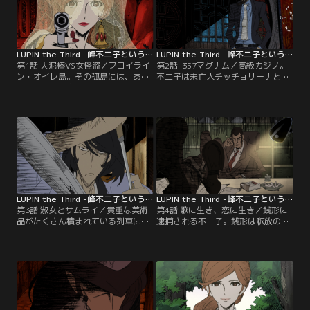
LUPIN the Third -峰不二子という女- 第01話
LUPIN the Third -峰不二子という女- 第02話
第1話 大泥棒VS女怪盗／フロイライ
第2話 .357マグナム／高級カジノ。
ン・オイレ島。その孤島には、ある
不二子は未亡人チッチョリーナとの
カルト教団が住みつく。ルパン三世
賭けに負けてしまう。チッチョリー
は教祖フラフラ様が隠し持つ秘宝
ナは賭けに勝利した見返りとして不
「フラフラの灰」を狙い、島に侵入
二子に「ある男の銃を盗み出し、そ
していた。そこでルパンは美しくも
の最後を見届ける」という依頼をす
危険な女と出会う。その女の名は峰
る。ある男とは裏社会で怖れられて
不二子…。
いる早撃ち0.3秒の天才ガンマン…。
LUPIN the Third -峰不二子という女- 第03話
LUPIN the Third -峰不二子という女- 第04話
第3話 淑女とサムライ／貴重な美術
第4話 歌に生き、恋に生き／銭形に
品がたくさん積まれている列車に
逮捕される不二子。銭形は釈放の交
は、アストリア公国の国王と孫達が
換条件として、ルパン逮捕の協力を
乗車していた。孫達の家庭教師マリ
不二子にさせようとする。事前に届
アとして同乗する不二子の姿もあ
いていたルパンの予告状によると、
り、また何故か侍姿の東洋人もい
次にルパンが狙っているのは「オペ
る。国王の孫達と仲良くしているそ
ラ歌手アイヤーンの仮面」。不二子
の侍の名は、石川五ェ門といい、実
と銭形は、アイヤーンが公演を行う
はアストリア公国の国王暗殺を依頼
劇場へ向かう…。
されていたのだった。そんな中…。