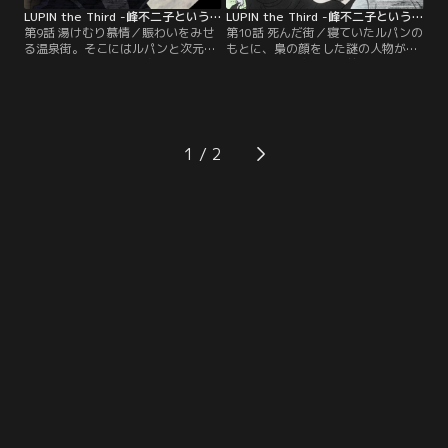
んな中、不二子は…。
あった。そのためオスカーはルパン
が現れるはず、と見張っていたの
LUPIN the Third -峰不二子という女- 第09話
LUPIN the Third -峰不二子という女- 第10話
だ。
第9話 湯けむり慕情／賑わいをみせ
第10話 死んだ街／寝ていたルパンの
る温泉街。そこにはルパンと次元の
もとに、梟の顔をした謎の人物が現
姿があった。街には全身に絵が描か
れる。その人物は、以前ルパンに
れた女がいるという。その絵は、天
「峰不二子を盗んでほしい」と依頼
才画家が女の身体をキャンバスとし
してきた老伯爵の従者である。何故
て描いたモノ。ルパン、次元は女を
彼らは不二子を欲しているのか？そ
盗み出だそうとするが、そこに不二
して、彼らが狙う「峰不二子」とい
子が現れる。そして、ルパンたちと
う女は一体何者なのか？…。
1
不二子の激しい争奪戦がはじまる！
ルパンは不二子の様子がいつもと違
う事に気づいていた。不二子に一体
何が…？