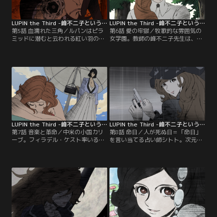
LUPIN the Third -峰不二子という女- 第05話
LUPIN the Third -峰不二子という女- 第06話
第5話 血濡れた三角／ルパンはピラ
第6話 愛の牢獄／牧歌的な雰囲気の
ミッドに潜むと云われる紅い羽の孔
女学園。教師の峰不二子先生は、女
雀「紅羽の笑孔雀（くれはのえみく
生徒すべての憧れと尊敬の的だっ
じゃく）」を、不二子にプレゼント
た。女生徒の中のひとりイゾルテも
する約束をする。一方次元は、これ
また、同じく不二子に夢中だった。
からの人生の先が見えず途方にくれ
不二子はそのイゾルテが持つ亡父の
ていた。なんとなくエジプトへやっ
形見のペンダントを狙っていた。
てきた次元は、持ち金をすべて盗ま
れ、しかたなく「紅羽の笑孔雀」を
探す仕事をすることに…。
LUPIN the Third -峰不二子という女- 第07話
LUPIN the Third -峰不二子という女- 第08話
第7話 音楽と革命／中米の小国カリ
第8話 命日／人が死ぬ日＝「命日」
ーブ。フィラデル・ケスト率いる革
を言い当てる占い師シトト。次元は
命組織が、新政権を樹立。国連演説
シトトが持つ石版を破壊してほしい
へ向かうフィラデルに、ジャーナリ
と依頼される。そして、その依頼人
ストとして不二子も同行する。しか
はシトトに告げられた「命日」どお
し、フィラデルの乗るプロペラ機
りに死んでいった…。次元は依頼を
が、旧政権の残党によりハイジャッ
果たすためシトトの屋敷に近づく。
クされる。この事件がきっかけで、
だが、そこにはオスカー警部補が待
長年緊張状態が続いていた2つの超
ち構えていた。シトトに命日を告げ
大国が大きく揺れ動き、ついには第
られ死んでいった人間は皆、実はル
三次世界大戦勃発の危機となる！そ
パンにお宝を盗まれた被害者達でも