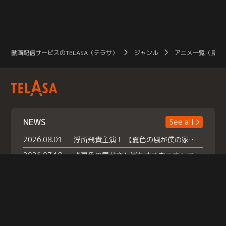
動画配信サービスのTELASA（テラサ）
ジャンル
アニメ一覧（見放
NEWS
See all
2026.08.01
浮所飛貴主演！ 【夏色の風が僕の家にやってきた】 本日よりテラサで独占配信スタート！
2026.07.18
『夏色の雲が恋と嵐をまきおこす』スペシャルメイキング 【Part1】2026年７月18日（土）23時30分～配信スタート！話題のシーンの裏側を大公開！豪華キャスト大集合！ 『武宮家 真夏の家族会議』開催！
2026.07.15
救命医・遥（今田）の《心揺さぶる過去》や、 麻酔科医・権野（船越英一郎）の《謎多きプライベート》など… 《知られざるエピソード》を独占配信！