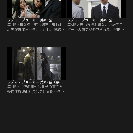
の金の動きを疑う。
レディ・ジョーカー 第05話
レディ・ジョーカー 第06話
第5話／現金受け渡し場所に現われ
第6話／赤い異物を混入された毎日
た男が確保される。しかし、誤認逮
ビールの商品が発見される。半田と
捕と分かり、警察は失態を満天下に
対立していた高の仕業だったが、レ
さらす。合田は警察をあざ笑うかの
ディ・ジョーカーを名乗る犯行声明
ようなレディ・ジョーカーの一連の
が出される。計画が狂い始めた半田
行動から、組織に恨みを持つ半田の
の元には、合田が迫っていた。一
犯行だと睨む。
方、城山社長は自社で起きた内部告
発、自らの家族の問題で苦悩する。
レディ・ジョーカー 第07話（最終話）
第7話／一連の事件は自分の責任と
後悔する城山社長は会社を離れる決
意をする。そして、東京地検検事・
加納を訪ねる。一方、合田は身内で
ある警察官を逮捕できない警察組織
を見切り、ひとりで執拗に半田を追
い続ける。