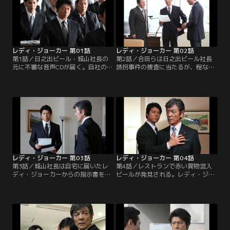
レディ・ジョーカー 第01話
レディ・ジョーカー 第02話
第1話／日之出ビール・城山社長の
第2話／合田らは日之出ビール社長
元に不審な音声CDが届く。自社の過
誘拐事件の捜査に当たるが、程なく
去の不正を追及する内容に城山は動
して城山社長は解放される。市場に
揺する。そんな中、兄を亡くした薬
流通する日之出ビールへの異物混入
局店主・物井、警察組織に恨みを持
をにおわせ20億円を要求された城山
つ刑事・半田ら、競馬仲間の5人は
は自社の商品を守るため、警察に真
ある計画を行動に移す。
実を隠し犯行グループの指示に従
う。
レディ・ジョーカー 第03話
レディ・ジョーカー 第04話
第3話／城山社長は自宅に届いたレ
第4話／レストランで赤い異物混入
ディ・ジョーカーからの指示書を警
ビールが発見される。レディ・ジョ
察に伏せる。日之出ビールに届いた
ーカーの仕業だとマスコミが一斉に
もう一つの指示書を元に現金受け渡
報じ、城山社長らは対応に苦慮す
しに臨む警察だったが、犯人が現わ
る。騒ぎが広がり、レディ・ジョー
れず混乱する。レディ・ジョーカー
カーの計画が順調に進む一方で、半
の思惑通り計画が進む中、東邦新聞
田が警察内部犯行者のリストに挙が
記者・八代は事件の背後にある兜町
る。