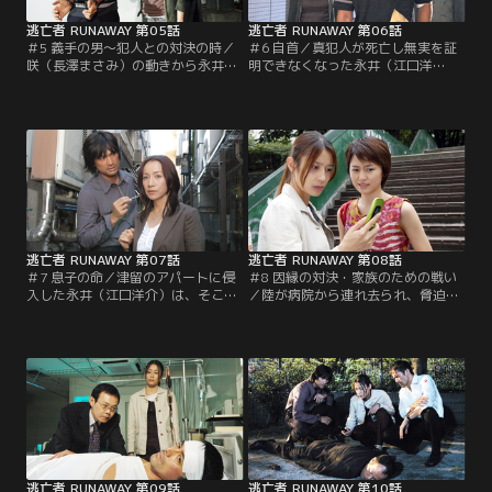
逃亡者 RUNAWAY 第05話
逃亡者 RUNAWAY 第06話
＃5 義手の男～犯人との対決の時／
＃6 自首／真犯人が死亡し無実を証
咲（長澤まさみ）の動きから永井
明できなくなった永井（江口洋
（江口洋介）が札幌へ行くと知り、
介）。一方、真犯人の狙撃地点と思
羽田空港を中心に包囲網を敷く捜査
われる場所で、カオル（水野美紀）
本部。一方、峰島（阿部寛）とカオ
は峰島（阿部寛）が好むガムの包み
ル（水野美紀）が張り込んだの
紙を発見し…。
は…。
逃亡者 RUNAWAY 第07話
逃亡者 RUNAWAY 第08話
＃7 息子の命／津留のアパートに侵
＃8 因縁の対決・家族のための戦い
入した永井（江口洋介）は、そこで
／陸が病院から連れ去られ、脅迫メ
意外な事実を知り混乱する。その
ールが咲（長澤まさみ）の元に届
頃、別の方向から真相に迫っていた
く。それを見た永井（江口洋介）
カオル（水野美紀）は、生命の危機
は、ある倉庫に踏み込む。すると、
に瀕し…。
どこかから携帯電話の着信音が聞こ
え…。
逃亡者 RUNAWAY 第09話
逃亡者 RUNAWAY 第10話