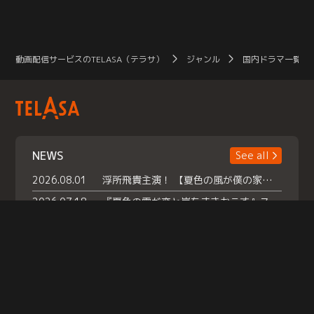
動画配信サービスのTELASA（テラサ）
ジャンル
国内ドラマ一覧（
NEWS
See all
2026.08.01
浮所飛貴主演！ 【夏色の風が僕の家にやってきた】 本日よりテラサで独占配信スタート！
2026.07.18
『夏色の雲が恋と嵐をまきおこす』スペシャルメイキング 【Part1】2026年７月18日（土）23時30分～配信スタート！話題のシーンの裏側を大公開！豪華キャスト大集合！ 『武宮家 真夏の家族会議』開催！
2026.07.15
救命医・遥（今田）の《心揺さぶる過去》や、 麻酔科医・権野（船越英一郎）の《謎多きプライベート》など… 《知られざるエピソード》を独占配信！