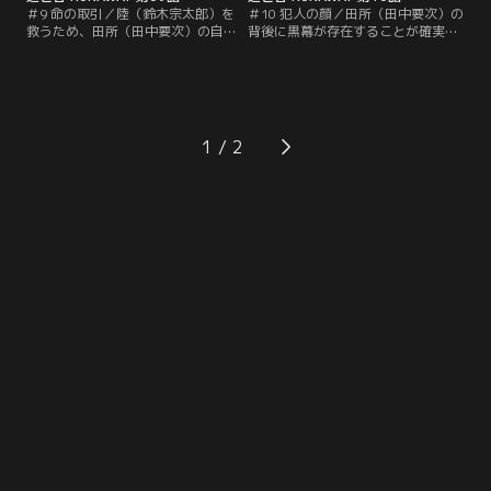
＃9 命の取引／陸（鈴木宗太郎）を
＃10 犯人の顔／田所（田中要次）の
救うため、田所（田中要次）の自宅
背後に黒幕が存在することが確実に
を捜索する永井（江口洋介）に、田
なった。永井（江口洋介）とカオル
所からの着信が。陸を返す代わり
（水野美紀）は峰島（阿部寛）を残
に“ある人物”を殺せ、と条件を出さ
し、田所が宿泊していたホテルに向
れた永井は…。
かうが…。
1