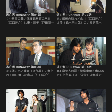
逃亡者 RUNAWAY 第01話
逃亡者 RUNAWAY 第02話
＃1 無実の罪／保護観察官の永井
＃2 最後の別れ／永井（江口洋介）
（江口洋介）は妻・淳子（戸田菜
は陸（鈴木宗太郎）のいる病院へ戻
穂）を何者かに殺され、淳子の殺害
るが、峰島（阿部寛）が警備を固め
容疑で逮捕されてしまう。だが、絶
ていて侵入を阻まれる。そこで永井
望の淵に立つ永井の前に逃亡のチャ
は親友の弁護士・東（尾美としの
ンスが出現し…。
り）を訪ねるが…。
逃亡者 RUNAWAY 第03話
逃亡者 RUNAWAY 第04話
＃3 謎の男／峰島（阿部寛）に撃た
＃4 真犯人の罠／警察車両を奪い逃
れて川に落ちた永井（江口洋介）は
走した永井（江口洋介）は無線で峰
死んだと皆が思う中、峰島は永井の
島（阿部寛）に、自分で真犯人を捕
生存を確信していた。一方、貨物船
まえるまで捕まらないと宣言。一
に潜んだ永井は、とある港町に辿り
方、カオル（水野美紀）は永井の犯
着くが…。
行に疑問を感じ…。