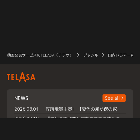
動画配信サービスのTELASA（テラサ）
ジャンル
国内ドラマ一覧（
NEWS
See all
2026.08.01
浮所飛貴主演！ 【夏色の風が僕の家にやってきた】 本日よりテラサで独占配信スタート！
2026.07.18
『夏色の雲が恋と嵐をまきおこす』スペシャルメイキング 【Part1】2026年７月18日（土）23時30分～配信スタート！話題のシーンの裏側を大公開！豪華キャスト大集合！ 『武宮家 真夏の家族会議』開催！
2026.07.15
救命医・遥（今田）の《心揺さぶる過去》や、 麻酔科医・権野（船越英一郎）の《謎多きプライベート》など… 《知られざるエピソード》を独占配信！