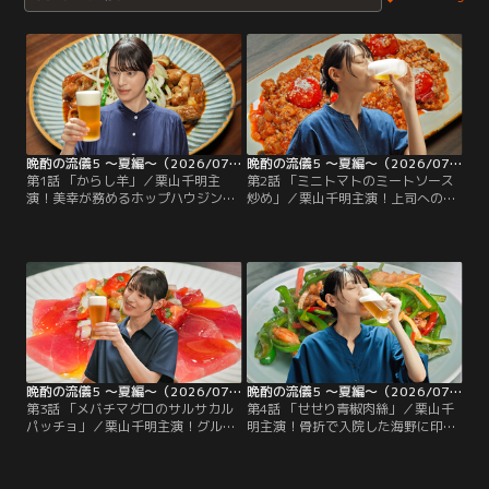
晩酌の流儀5 ～夏編～（2026/07/03放送分）第01話
晩酌の流儀5 ～夏編～（2026/07/10放送分）第02話
第1話 「からし羊」／栗山千明主
第2話 「ミニトマトのミートソース
演！美幸が務めるホップハウジング
炒め」／栗山千明主演！上司へのス
が北海道支店を作ることに。海野の
トレス解消と最高の晩酌のためホッ
無茶ぶりで急遽北海道出張に向かっ
トヨガの無料体験をする美幸。そこ
た美幸は、北海道支店長・林崎と物
で仙人のような見た目の「馬太郎」
件探しを敢行するが…
と出会う。彼は八百屋を営んでお
り…
晩酌の流儀5 ～夏編～（2026/07/17放送分）第03話
晩酌の流儀5 ～夏編～（2026/07/24放送分）第04話
第3話 「メバチマグロのサルサカル
第4話 「せせり青椒肉絲」／栗山千
パッチョ」／栗山千明主演！グルメ
明主演！骨折で入院した海野に印鑑
ドラマ撮影に協力することになった
をもらうために病院へ。病院食が気
美幸。主役兼監督の酒賀やアシスタ
に入らない海野の要求で、主治医の
ント楓らに協力する美幸だったが、
石田の目を盗み、中華料理の持ち込