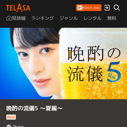
Watch now
見放題
ランキング
ジャンル
レンタル
無料
は
晩酌の流儀5 ～夏編～
New
Share