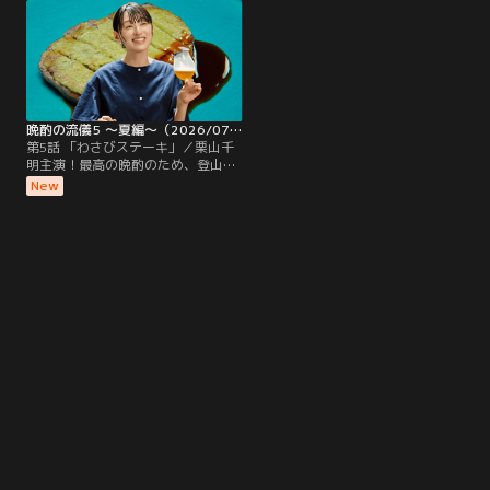
彼らのこだわりが甘い撮影に違和感
みを敢行する美幸だったが…
を感じ…
晩酌の流儀5 ～夏編～（2026/07/31放送分）第05話
第5話 「わさびステーキ」／栗山千
明主演！最高の晩酌のため、登山を
敢行する美幸。道中で肉山と出会
New
う。過酷な登山の先に待ち受けてい
たのは、さらなる誘惑「山頂焼肉」
で…