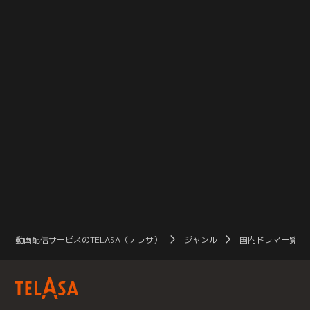
一緒におりアリバイがあった。
誰かなのか？捜査を進める過程
で…。
動画配信サービスのTELASA（テラサ）
ジャンル
国内ドラマ一覧（