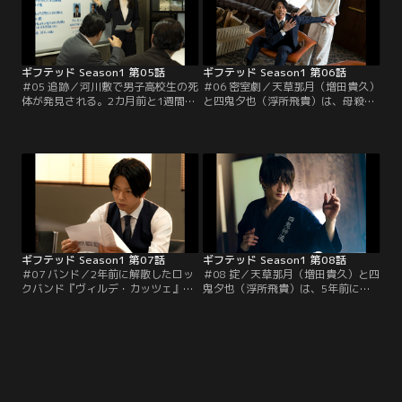
れまで四戦して二勝ずつの五分だっ
だが、夕也は那由他に殺人犯の黒い
た。そんな中、歩に脅迫状が送られ
影は視えなかった。そんな中、夕也
てきたことで二人の対局はマスコミ
の同級生で唯一心開く相手だった水
の注目度も高くなり…。
泳部の…。
ギフテッド Season1 第05話
ギフテッド Season1 第06話
＃05 追跡／河川敷で男子高校生の死
＃06 密室劇／天草那月（増田貴久）
体が発見される。2カ月前と1週間前
と四鬼夕也（浮所飛貴）は、母殺し
にも、同じ高校の男子生徒の死体
の真相を求め、四鬼神流古武術師
が、同じ河川敷で発見されていた。
範・四鬼の一人である、風鬼・弓月
天草那月（増田貴久）と竜崎美都
兵馬（松井玲奈）に会いに行く。今
（泉里香）は連続殺人と看做して捜
は舞台俳優をしている兵馬は稽古中
査に乗り出すが…。一方、四鬼夕也
で、20代美女にしか見えないが男と
（浮所飛貴）は林秘影（柏原収史）
聞いて驚く那月。突然、演出家の加
から、四鬼の一人である弓月兵馬
部丈二（坂田聡）と女優の桜沢凛
（松井玲奈）は四鬼神流の当主の座
（遠藤久美子）が激しく口論を始め
を狙っていたと聞かされる。
る。
ギフテッド Season1 第07話
ギフテッド Season1 第08話
＃07 バンド／2年前に解散したロッ
＃08 掟／天草那月（増田貴久）と四
クバンド『ヴィルデ・カッツェ』の
鬼夕也（浮所飛貴）は、5年前に殺
元メンバー二人が、相次いで殺害さ
された夕也の母・四鬼舞歌（田中麗
れる。天草那月（増田貴久）は四鬼
奈）の死の真相を解明しようと奔走
の一人で今はギタリストをしている
する。真犯人は警察から逃走中の金
長曾我部新（高月彩良）も元メンバ
田那由他（窪塚俊介）ではなく、殺
ーと知り、四鬼夕也（浮所飛貴）と
人者の黒い影が視えた林秘影（柏原
共に話を聞きに。新を含む元メンバ
収史）、弓月兵馬（松井玲奈）、長
ーの三人は、殺害当日もスタジオに
曾我部新（高月彩良）の三人の中の