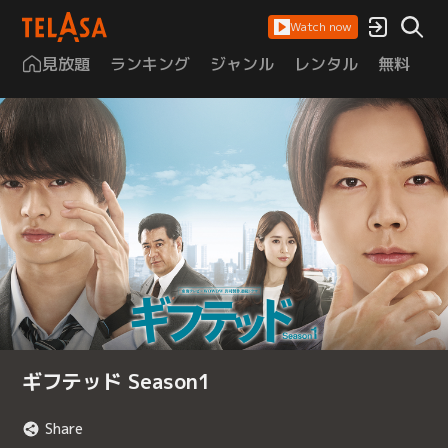
Watch now
見放題
ランキング
ジャンル
レンタル
無料
は
ギフテッド Season1
Share