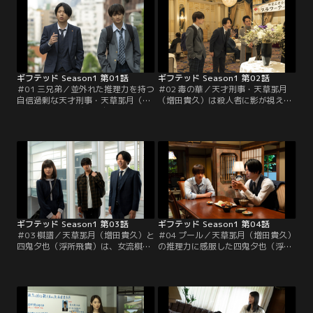
ギフテッド Season1 第01話
ギフテッド Season1 第02話
＃01 三兄弟／並外れた推理力を持つ
＃02 毒の華／天才刑事・天草那月
自信過剰な天才刑事・天草那月（増
（増田貴久）は殺人者に影が視える
田貴久）は、飛び降り自殺と思われ
高校生・四鬼夕也（浮所飛貴）の家
た現場で真犯人を言い当てたクール
に強引に引っ越し、二人はバディと
な高校生・四鬼夕也（浮所飛貴）と
して事件の捜査をすることに。夕也
出会う。夕也は「俺には殺人者が視
の家は歴史ある四鬼神流古武術の宗
える」と那月に告げた。そんな夕也
家。その師範とされる四鬼の一人で
に興味を持った那月は、殺された富
今は華道家となった林秘影（柏原収
豪・稲垣剛蔵（六平直政）の葬儀で
史）から招待状が届き、那月と夕也
夕也と再会すると…。
は華道のイベントに出向く。
ギフテッド Season1 第03話
ギフテッド Season1 第04話
＃03 棋譜／天草那月（増田貴久）と
＃04 プール／天草那月（増田貴久）
四鬼夕也（浮所飛貴）は、女流棋士
の推理力に感服した四鬼夕也（浮所
戦の観戦に向かう。那月は棋士界の
飛貴）は、捜査に協力する代わり
女帝と言われる藤堂将子（真飛聖）
に、母殺しの真犯人を見つけて欲し
の熱烈なファンだった。対局する高
いと頼む。容疑者として追われてい
城歩（佐々木春香）は急速に将子を
るのは四鬼神流古武術の師範代・四
追い上げる天才若手棋士。二人はこ
鬼の一人、金田那由他（窪塚俊介）